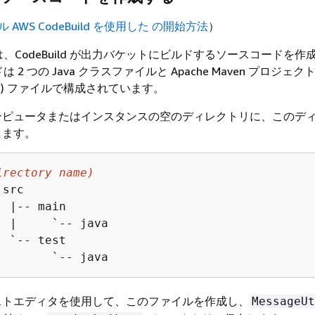
 AWS CodeBuild を使用した の開始方法
）
、CodeBuild が出力バケットにビルドするソースコードを作
2 つの Java クラスファイルと Apache Maven プロジェ
OM) ファイルで構成されています。
ンピュータまたはインスタンスの空のディレクトリに、このデ
します。
irectory name)
src

 |-- main

  |     `-- java

 `-- test

        `-- java
ストエディタを使用して、このファイルを作成し、
MessageUt