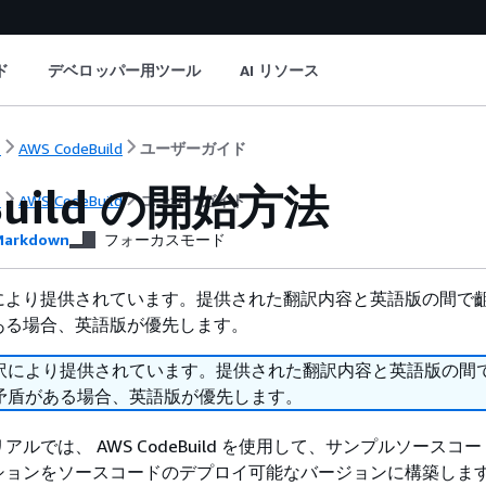
ド
デベロッパー用ツール
AI リソース
ト
AWS CodeBuild
ユーザーガイド
Build の開始方法
ト
AWS CodeBuild
ユーザーガイド
arkdown
フォーカスモード
により提供されています。提供された翻訳内容と英語版の間で
ある場合、英語版が優先します。
訳により提供されています。提供された翻訳内容と英語版の間
矛盾がある場合、英語版が優先します。
ルでは、 AWS CodeBuild を使用して、サンプルソースコ
ションをソースコードのデプロイ可能なバージョンに構築しま