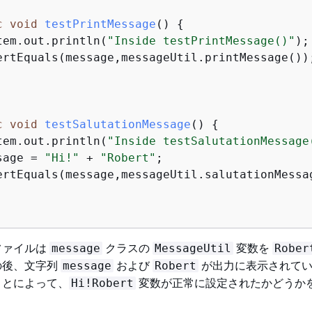
c
void
testPrintMessage
()
{
tem.out.println(
"Inside testPrintMessage()"
);
ertEquals(message,messageUtil.printMessage());
c
void
testSalutationMessage
()
{
tem.out.println(
"Inside testSalutationMessage
sage = 
"Hi!"
 + 
"Robert"
;

ertEquals(message,messageUtil.salutationMessag
ファイルは
クラスの
変数を
message
MessageUtil
Rober
の後、文字列
および
が出力に表示されてい
message
Robert
ことによって、
変数が正常に設定されたかどうか
Hi!Robert