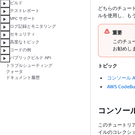
ビルド
どちらのチュートリ
テストレポート
ルを使用し、もう一
VPC サポート
ログ記録とモニタリング
重要
セキュリティ
このチュ
高度なトピック
お勧めし
コードの例
パブリックビルド API
トピック
トラブルシューティング
クォータ
コンソール A
ドキュメント履歴
AWS Code
コンソール 
このチュートリアル
イルのコレクショ