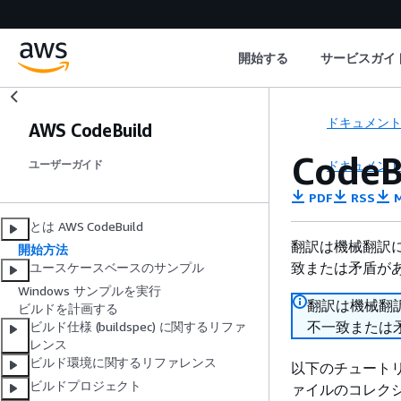
開始する
サービスガイ
ドキュメン
AWS CodeBuild
Code
ドキュメン
ユーザーガイド
PDF
RSS
M
とは AWS CodeBuild
翻訳は機械翻訳
開始方法
致または矛盾が
ユースケースベースのサンプル
Windows サンプルを実行
翻訳は機械翻
ビルドを計画する
不一致または
ビルド仕様 (buildspec) に関するリファ
レンス
ビルド環境に関するリファレンス
以下のチュートリア
ビルドプロジェクト
ァイルのコレク