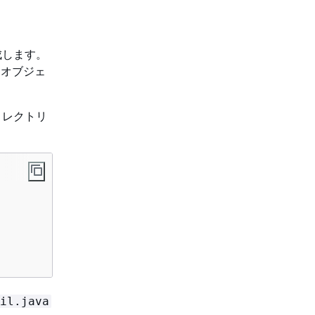
成します。
クトオブジェ
ィレクトリ
il.java