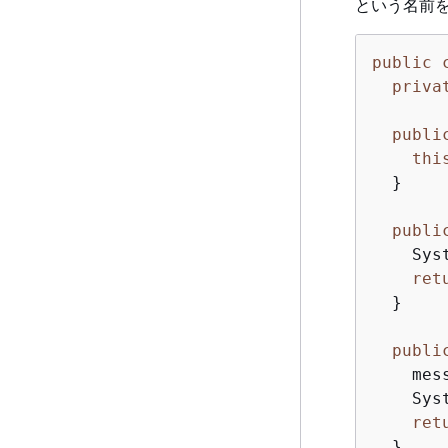
という名前
public
priva
publi
thi
  }

publi
    Sys
ret
  }

publi
    mes
    Sys
ret
  }
