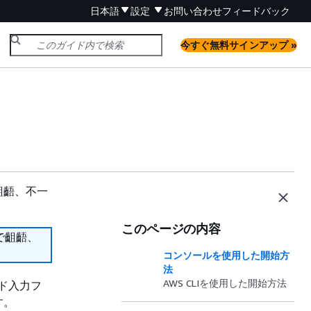
日本語
設定
お問い合わせ
フィードバック
今すぐ無料サインアップ »
齟齬、不一
このページの内容
で齟齬、
コンソールを使用した開始方
法
AWS CLIを使用した開始方法
ード入力フ
す。