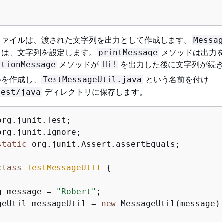
ファイルは、渡された文字列を出力として作成します。
Messa
タは、文字列を設定します。
メソッドは出力
printMessage
メソッドが
を出力した後に文字列が続
ationMessage
Hi!
ルを作成し、
という名前を付け
TestMessageUtil.java
ディレクトリに保存します。
test/java
static
 org.junit.Assert.assertEquals;

class
TestMessageUtil
{
g message = 
"Robert"
;    

geUtil messageUtil = 
new
 MessageUtil(message);