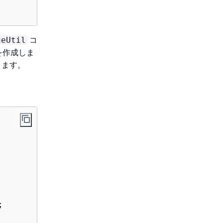
コ
geUtil
を作成しま
きます。

