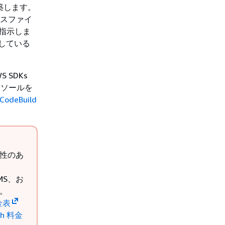
構築します。
クラスファイ
 に指示しま
通している
S SDKs
コンソールを
 CodeBuild
能性のあ
KMS、お
す。
料金表
ch 料金