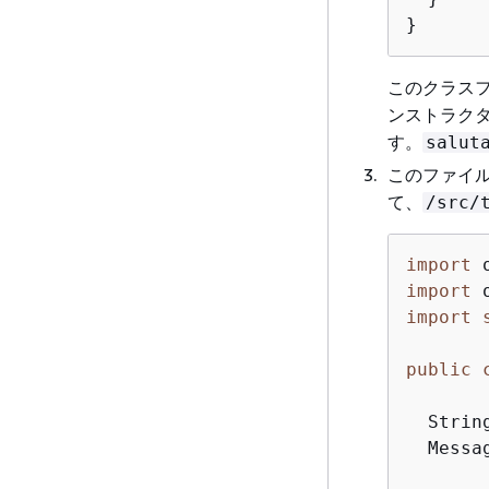
}
このクラス
ンストラク
す。
salut
このファイ
て、
/src/
import
import
import
public
  Strin
  Messa