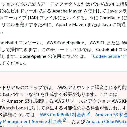
ジョン (
ビルド出力アーティファクト
または
ビルド出力
) に
なビルドツールである Apache Maven を使用して Java 
a アーカイブ (JAR) ファイルにビルドするように CodeBuild
アルを完了するために、Apache Maven または Java に精
ん。
CodeBuild コンソール、 AWS CodePipeline、 AWS CLIまたは AW
 を使用して操作できます。このチュートリアルでは、CodeBuild 
ます。CodePipeline の使用については、「
CodePipeline で
してください。
ートリアルのステップでは、 AWS アカウントに課金される可
 (S3 バケットなど) を作成する必要があります。これには、
ild と Amazon S3 に関連する AWS リソースとアクション AWS 
oudWatch Logs に対して発生する可能性のある料金が含まれま
 S3 詳細については、
AWS CodeBuild 料金表
、
Amazon S3 
y Management Service 料金表
、および
Amazon CloudWat