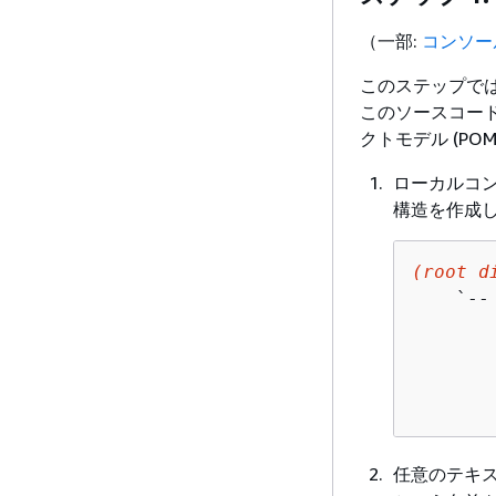
（一部:
コンソール
このステップでは
このソースコードは 
クトモデル (P
ローカルコ
構造を作成
(root d
    `-- 
        
       
        
       
任意のテキ