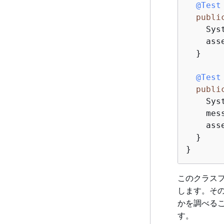
@Test
publi
    Sys
    ass
  }

@Test
publi
    Sys
    mes
    ass
  }

}
このクラス
します。そ
かを調べる
す。