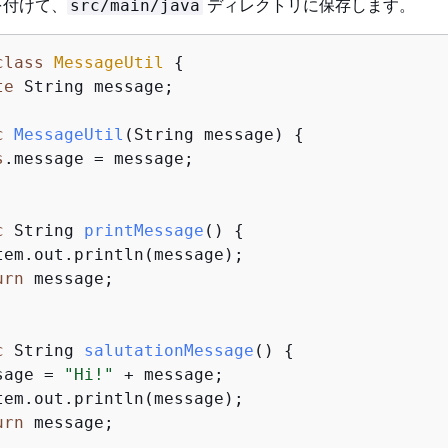
を付けて、
ディレクトリに保存します。
src/main/java
class
MessageUtil
{
te
 String message;

c
MessageUtil
(String message)
{
s
.message = message;

c
 String 
printMessage
()
{
tem.out.println(message);

urn
 message;

c
 String 
salutationMessage
()
{
sage = 
"Hi!"
 + message;

tem.out.println(message);

urn
 message;
