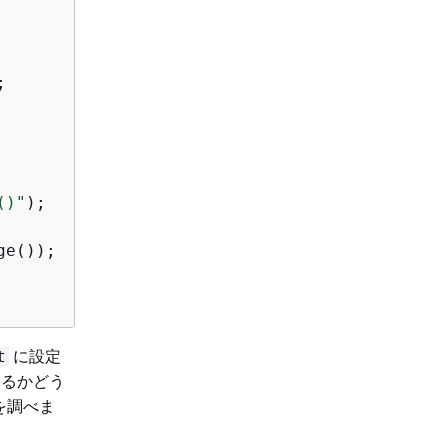
     



()"
);

e());

に設定
t
るかどう
を調べま