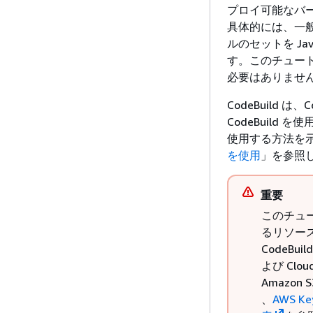
プロイ可能なバー
具体的には、一般的
ルのセットを Jav
す。このチュートリ
必要はありませ
CodeBuild は、
CodeBuild
使用する方法を示し
を使用
」を参照
重要
このチュ
るリソース
CodeBu
よび Cl
Amazon
、
AWS Ke