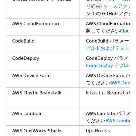
リ経由) ソースアクシ
ン 1 の GitHub ア
AWS CloudFormation
AWS CloudFor
照してください
Clou
CodeBuild
CodeBuild パラ
ビルドおよびテストア
CodeDeploy
CodeDeploy パ
CodeDeploy デ
AWS Device Farm
AWS Device F
てください
AWS Dev
AWS Elastic Beanstalk
ElasticBeanstalk
AWS Lambda
AWS Lambda 
ください
AWS Lam
AWS OpsWorks Stacks
OpsWorks