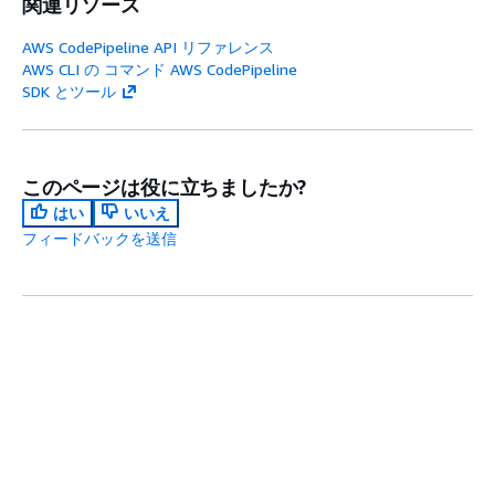
関連リソース
AWS CodePipeline API リファレンス
AWS CLI の コマンド AWS CodePipeline
SDK とツール
このページは役に立ちましたか?
はい
いいえ
フィードバックを送信
次のトピック:
アクション構造リファレンス
前のトピック:
アクションタイプ別の有効な入力/出力ア
ーティファクトの数