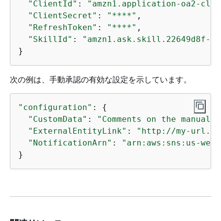
"ClientId"
: 
"amzn1.application-oa2-clie
"ClientSecret"
: 
"****"
,

"RefreshToken"
: 
"****"
,

"SkillId"
: 
"amzn1.ask.skill.22649d8f-04
}
次の例は、手動承認の有効な設定を示しています。
"configuration"
: 
{
"CustomData"
: 
"Comments on the manual a
"ExternalEntityLink"
: 
"http://my-url.co
"NotificationArn"
: 
"arn:aws:sns:us-west
}