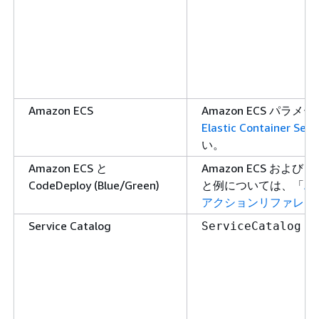
Amazon ECS
Amazon ECS パ
Elastic Contain
い。
Amazon ECS と
Amazon ECS および 
CodeDeploy (Blue/Green)
と例については、「
A
アクションリファレン
Service Catalog
ServiceCatalog