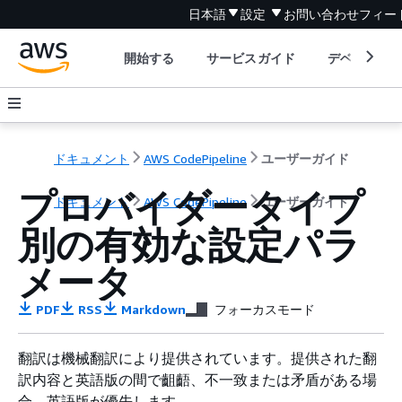
日本語
設定
お問い合わせ
フィー
開始する
サービスガイド
デベロッパ
ドキュメント
AWS CodePipeline
ユーザーガイド
プロバイダータイプ
ドキュメント
AWS CodePipeline
ユーザーガイド
別の有効な設定パラ
メータ
PDF
RSS
Markdown
フォーカスモード
翻訳は機械翻訳により提供されています。提供された翻
訳内容と英語版の間で齟齬、不一致または矛盾がある場
合、英語版が優先します。