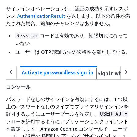
サインインオペレーションは、認証の成功を示すレスポ
ンス
AuthenticationResult
を返します。以下の条件が満
たされた場合、追加のチャレンジはありません。
コードは有効であり、期限切れになって
Session
いない。
ユーザーは OTP 認証方法の適格性を満たしている。
Activate passwordless sign-in
Sign in with pas
コンソール
パスワードなしのサインインを有効にするには、1 つ以
上のパスワードなしのタイプでプライマリサインインを
許可するようにユーザープールを設定し、
USER_AUTH
フローを許可するようにアプリケーションクライアント
を設定します。Amazon Cognito コンソールで、ユーザ
ープール設定の
[認証]
の下にある
[サインイン]
メニュ