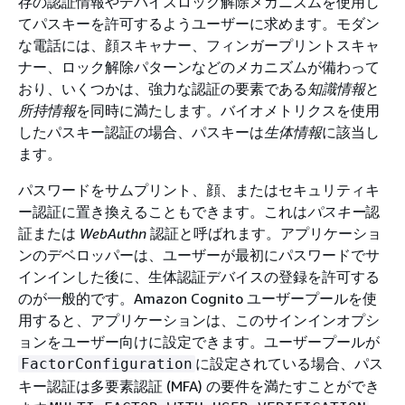
存の認証情報やデバイスロック解除メカニズムを使用し
てパスキーを許可するようユーザーに求めます。モダン
な電話には、顔スキャナー、フィンガープリントスキャ
ナー、ロック解除パターンなどのメカニズムが備わって
おり、いくつかは、強力な認証の要素である
知識情報
と
所持情報
を同時に満たします。バイオメトリクスを使用
したパスキー認証の場合、パスキーは
生体情報
に該当し
ます。
パスワードをサムプリント、顔、またはセキュリティキ
ー認証に置き換えることもできます。これは
パスキー
認
証または
WebAuthn
認証と呼ばれます。アプリケーショ
ンのデベロッパーは、ユーザーが最初にパスワードでサ
インインした後に、生体認証デバイスの登録を許可する
のが一般的です。Amazon Cognito ユーザープールを使
用すると、アプリケーションは、このサインインオプシ
ョンをユーザー向けに設定できます。ユーザープールが
に設定されている場合、パス
FactorConfiguration
キー認証は多要素認証 (MFA) の要件を満たすことができ