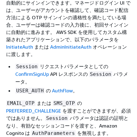
自動的にサインインできます。マネージドログイン UI で
は、ユーザーがアカウントを確認して、確認コード配信
方法による OTP サインインの適格性を満たしている場
合、ユーザーは確認コードの入力後に、初回サインイン
に自動的に進みます。 AWS SDK を使用してカスタム構
築されたアプリケーションで、以下のパラメータを
InitiateAuth
または
AdminInitiateAuth
オペレーション
に渡します。
リクエストパラメータとしての
Session
ConfirmSignUp
API レスポンスの
パラメ
Session
ータ。
の
AuthFlow
。
USER_AUTH
または
の
EMAIL_OTP
SMS_OTP
PREFERRED_CHALLENGE
を渡すことができますが、必須
ではありません。
パラメータは認証の証明と
Session
なり、有効なセッションコードを渡すと、Amazon
Cognito は
を無視します。
AuthParameters