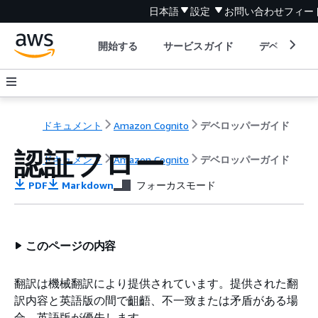
日本語
設定
お問い合わせ
フィー
開始する
サービスガイド
デベロッパ
ドキュメント
Amazon Cognito
デベロッパーガイド
認証フロー
ドキュメント
Amazon Cognito
デベロッパーガイド
PDF
Markdown
フォーカスモード
このページの内容
翻訳は機械翻訳により提供されています。提供された翻
訳内容と英語版の間で齟齬、不一致または矛盾がある場
合、英語版が優先します。