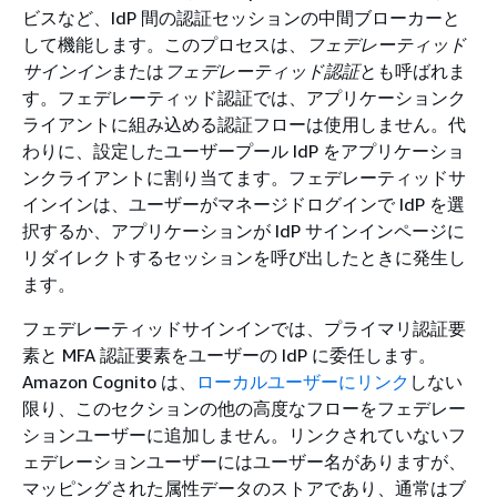
ビスなど、IdP 間の認証セッションの中間ブローカーと
して機能します。このプロセスは、
フェデレーティッド
サインイン
または
フェデレーティッド認証
とも呼ばれま
す。フェデレーティッド認証では、アプリケーションク
ライアントに組み込める認証フローは使用しません。代
わりに、設定したユーザープール IdP をアプリケーショ
ンクライアントに割り当てます。フェデレーティッドサ
インインは、ユーザーがマネージドログインで IdP を選
択するか、アプリケーションが IdP サインインページに
リダイレクトするセッションを呼び出したときに発生し
ます。
フェデレーティッドサインインでは、プライマリ認証要
素と MFA 認証要素をユーザーの IdP に委任します。
Amazon Cognito は、
ローカルユーザーにリンク
しない
限り、このセクションの他の高度なフローをフェデレー
ションユーザーに追加しません。リンクされていないフ
ェデレーションユーザーにはユーザー名がありますが、
マッピングされた属性データのストアであり、通常はブ