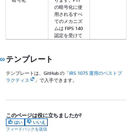
暗号化
ります。FTI
の暗号化に使
用されるすべ
てのメカニズ
ムは FIPS 140
認定を受けて
おり、最新の
FIPS 140 準拠
モジュールを
テンプレート
利用して動作
する必要があ
テンプレートは、GitHub の「
IRS 1075 運用のベストプ
ります。この
ラクティス
」で入手できます。
要件は SLA に
含める必要が
あります。
3.3.1 クラウド
FTI はクラウ
opensearch-nod
このページは役に立ちましたか?
コンピューテ
ド環境内で転
to-node-
はい
いいえ
ィング d。転
送中に暗号化
encryption-chec
フィードバックを送信
送時のデータ
する必要があ