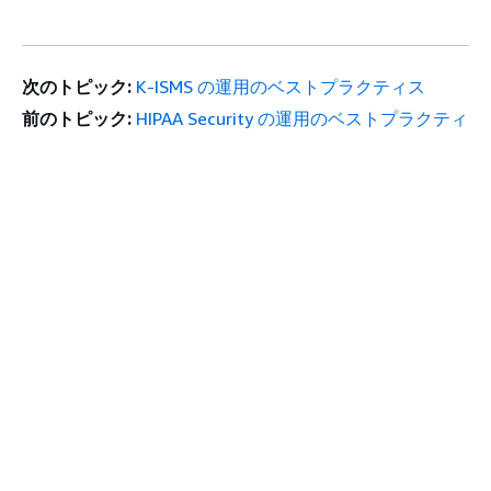
暗号化
ります。FTI
の暗号化に使
用されるすべ
次のトピック:
K-ISMS の運用のベストプラクティス
てのメカニズ
前のトピック:
HIPAA Security の運用のベストプラクティ
ムは FIPS 140
ス
認定を受けて
おり、最新の
FIPS 140 準拠
モジュールを
利用して動作
する必要があ
ります。この
開始方法
上へ
要件は SLA に
含める必要が
AWS ハンズオンチュートリアル
AWS ソリューションライブラリ
あります。
AWS 意思決定ガイド
3.3.1 クラウド
FTI はクラウ
redshift-require
サービスガイド
コンピューテ
ド環境内で転
tls-ssl
ィング d。転
送中に暗号化
生成 AI サービスの選択