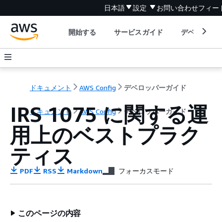
日本語
設定
お問い合わせ
フィー
開始する
サービスガイド
デベロッパ
ドキュメント
AWS Config
デベロッパーガイド
IRS 1075 に関する運
ドキュメント
AWS Config
デベロッパーガイド
用上のベストプラク
ティス
PDF
RSS
Markdown
フォーカスモード
このページの内容