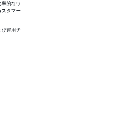
効率的なワ
カスタマー
よび運用チ