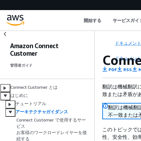
開始する
サービスガイ
ドキュメン
Amazon Connect
Customer
Con
ドキュメン
管理者ガイド
PDF
RSS
M
翻訳は機械翻訳
Connect Customer とは
致または矛盾が
はじめに
チュートリアル
翻訳は機械翻
アーキテクチャガイダンス
不一致または
Connect Customer で使用するサー
ビス
このトピックでは
お客様のワークロードレイヤーを接
性、安全性、効
続する