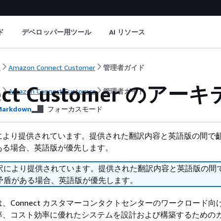
ド
デベロッパー用ツール
AI リソース
ト
Amazon Connect Customer
管理者ガイド
nect Customer の
ト
Amazon Connect Customer
管理者ガイド
arkdown
フォーカスモード
により提供されています。提供された翻訳内容と英語版の間で
ある場合、英語版が優先します。
訳により提供されています。提供された翻訳内容と英語版の間
矛盾がある場合、英語版が優先します。
、Connect カスタマーコンタクトセンターのワークロード向
率、コスト効率に優れたシステムを設計および構築するための