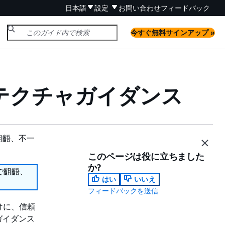
日本語
設定
お問い合わせ
フィードバック
今すぐ無料サインアップ »
アーキテクチャガイダンス
齟齬、不一
このページは役に立ちました
か?
で齟齬、
はい
いいえ
フィードバックを送信
けに、信頼
ガイダンス