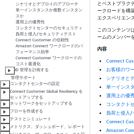
とベストプラク
シナリオとデプロイのアプローチ
単一インスタンスか複数インスタン
ークロードを構
スか
エクスペリエン
運用上の優秀性
コンタクトセンターのセキュリティ
このコンテンツは
負荷と侵入/セキュリティテスト
ームのメンバー
Connect Customer の信頼性
Amazon Connect ワークロードのパ
内容
フォーマンス効率
Connect Customer ワークロードの
Connect 
コスト最適化
お客様のワ
ID 管理を計画する
管理サポート
シナリオと
コンタクトセンターの設定
単一インス
Connect Customer Global Resiliency を
運用上の優
セットアップする
ネットワークをセットアップする
コンタクト
フローを作成する
負荷と侵入/
テストとシミュレート
Connect C
メトリクス、ダッシュボード、レポート
Amazon 