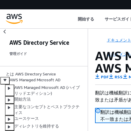
開始する
サービスガイ
ドキュメン
AWS Directory Service
AWS 
ドキュメン
管理ガイド
AWS 
とは AWS Directory Service
PDF
RSS
M
AWS Managed Microsoft AD
AWS Managed Microsoft AD (ハイブ
翻訳は機械翻訳
リッドエディション)
開始方法
致または矛盾が
主要なコンセプトとベストプラクテ
翻訳は機械翻
ィス
ユースケース
不一致または
ディレクトリを維持する