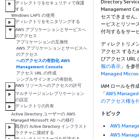
Directory 
ディレクトリをセキュリティで保護
Managemen
する
Windows LAPS の使用
セスできません。
ディレクトリをモニタリングする
ービスとリソース
AWS アプリケーションとサービスへ
付与するをサー
のアクセス
アプリケーションの互換性
ディレクトリメ
AWS アプリケーションとサービスへ
アクセス するた
のアクセス
びアクセス UR
へのアクセスの有効化 AWS
報の表示
」を参照
Management Console
アクセス URL の作成
Managed Micr
シングルサインオンの有効化
AWS リソースへのアクセスの許可
IAM ロールを
「
AWS Manag
マルチリージョンレプリケーション
の設定
のアクセス権を
ディレクトリの共有
トピック
Active Directory ユーザーの AWS
Managed Microsoft AD への移行
AWS Mana
既存の Active Directory インフラスト
ラクチャに接続する
AWS Mana
ディレクトリスキーマを拡張する