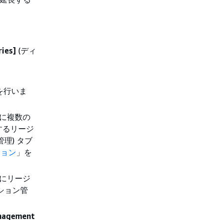
ries]
(ディ
を行いま
下に複数の
するリージ
理) タブ
ジョン
」を
下にリージ
ション管
nagement