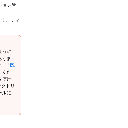
ション管
ます。ディ
ように
ありま
は、「
既
てくだ
を使用
レクトリ
ールに