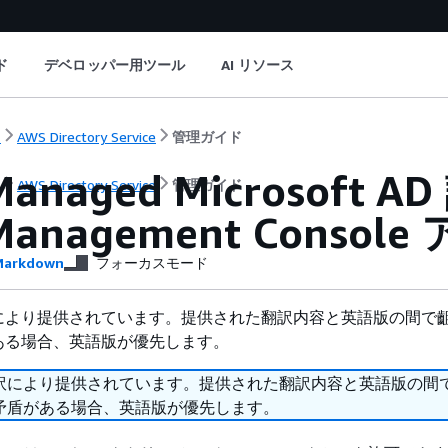
ド
デベロッパー用ツール
AI リソース
ト
AWS Directory Service
管理ガイド
Managed Microsof
ト
AWS Directory Service
管理ガイド
Management Conso
arkdown
フォーカスモード
により提供されています。提供された翻訳内容と英語版の間で
ある場合、英語版が優先します。
訳により提供されています。提供された翻訳内容と英語版の間
矛盾がある場合、英語版が優先します。