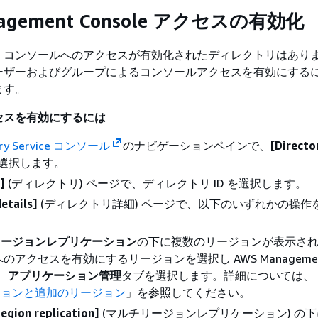
nagement Console アクセスの有効化
、コンソールへのアクセスが有効化されたディレクトリはあり
ーザーおよびグループによるコンソールアクセスを有効にする
ます。
セスを有効にするには
ory Service コンソール
のナビゲーションペインで、
[Directo
を選択します。
]
(ディレクトリ) ページで、ディレクトリ ID を選択します。
etails]
(ディレクトリ詳細) ページで、以下のいずれかの操作
リージョンレプリケーション
の下に複数のリージョンが表示さ
へのアクセスを有効にするリージョンを選択し AWS Manageme
e、
アプリケーション管理
タブを選択します。詳細については、
ジョンと追加のリージョン
」を参照してください。
egion replication]
(マルチリージョンレプリケーション) の