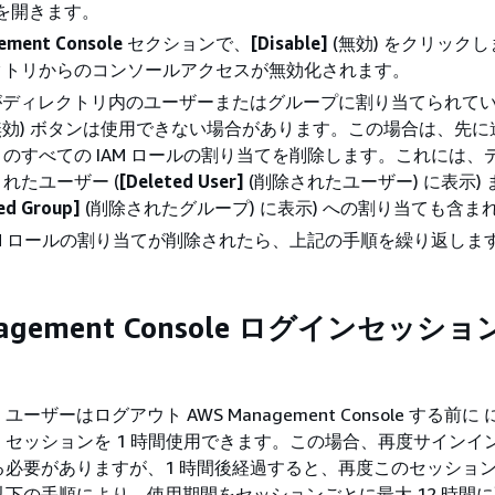
ブを開きます。
ment Console
セクションで、
[Disable]
(無効) をクリック
クトリからのコンソールアクセスが無効化されます。
ルがディレクトリ内のユーザーまたはグループに割り当てられて
無効) ボタンは使用できない場合があります。この場合は、先に
のすべての IAM ロールの割り当てを削除します。これには、
れたユーザー (
[Deleted User]
(削除されたユーザー) に表示)
ed Group]
(削除されたグループ) に表示) への割り当ても含ま
AM ロールの割り当てが削除されたら、上記の手順を繰り返しま
nagement Console ログインセッシ
ーザーはログアウト AWS Management Console する前に
セッションを 1 時間使用できます。この場合、再度サインイ
る必要がありますが、1 時間後経過すると、再度このセッショ
下の手順により、使用期間をセッションごとに最大 12 時間