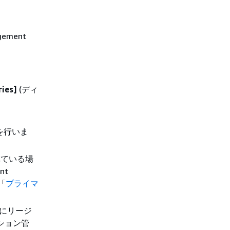
ement
ries]
(ディ
を行いま
れている場
nt
「
プライマ
下にリージ
ション管