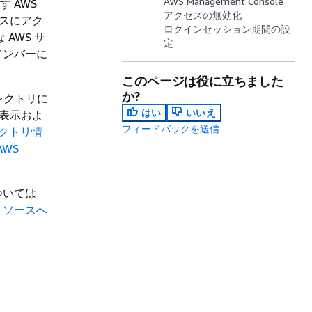
AWS Management Console
す AWS
アクセスの無効化
ースにアク
ログインセッション期間の設
AWS サ
定
メンバーに
このページは役に立ちました
か?
レクトリに
はい
いいえ
細表示およ
フィードバックを送信
ディレクトリ情
AWS
ついては
S リソースへ