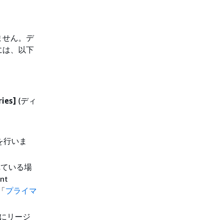
ません。デ
には、以下
ries]
(ディ
を行いま
れている場
nt
「
プライマ
下にリージ