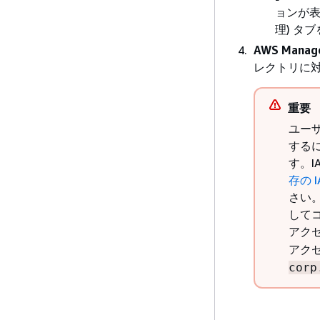
ョンが
理) タ
AWS Manage
レクトリに
重要
ユー
する
す。
存の 
さい。
して
アクセ
アクセ
corp