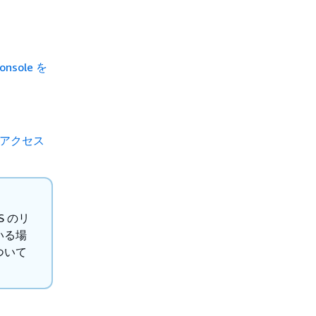
nsole を
 へのアクセス
WS のリ
いる場
ついて