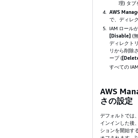
理) タ
AWS Manage
で、ディレ
IAM ロー
[Disable]
(
ディレクトリ
リから削除さ
ープ (
[Delet
すべての I
AWS Ma
さの設定
デフォルトでは、ユ
インインした後、
ションを開始す
オフされます。以