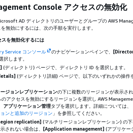
nagement Console アクセスの無効化
 Microsoft AD ディレクトリのユーザーとグループの AWS Manag
アクセスを無効にするには、次の手順を実行します。
セスを無効化するには
ory Service コンソール
のナビゲーションペインで、
[Directo
を選択します。
]
(ディレクトリ) ページで、ディレクトリ ID を選択します。
etails]
(ディレクトリ詳細) ページで、以下のいずれかの操作
リージョンレプリケーション
の下に複数のリージョンが表示さ
へのアクセスを無効にするリージョンを選択し AWS Manageme
e、
アプリケーション管理
タブを選択します。詳細については、
ジョンと追加のリージョン
」を参照してください。
egion replication]
(マルチリージョンレプリケーション) の
表示されない場合は、
[Application management]
(アプリケー