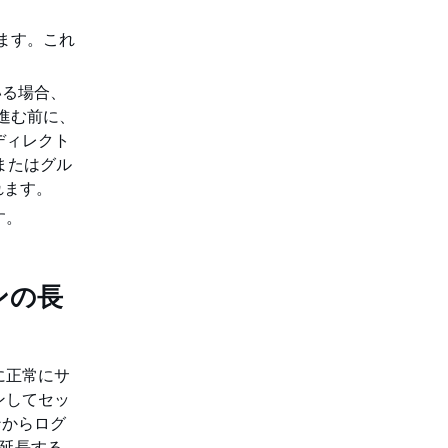
します。これ
いる場合、
進む前に、
ディレクト
 またはグル
れます。
す。
ョンの長
 に正常にサ
ンしてセッ
ンからログ
に延長する