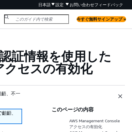
日本語
設定
お問い合わせ
フィードバック
今すぐ無料サインアップ »
t AD 認証情報を使用した
le アクセスの有効化
齟齬、不一
このページの内容
で齟齬、
AWS Management Console
アクセスの有効化