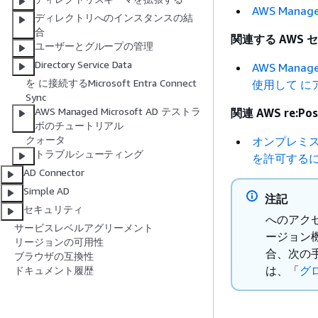
AWS Mana
ディレクトリへのインスタンスの結
合
関連する AWS
ユーザーとグループの管理
Directory Service Data
AWS Manag
を に接続するMicrosoft Entra Connect
使用して に
Sync
AWS Managed Microsoft AD テストラ
関連 AWS re:Po
ボのチュートリアル
クォータ
オンプレミス Ac
トラブルシューティング
を許可するに
AD Connector
Simple AD
注記
セキュリティ
へのアクセス 
サービスレベルアグリーメント
ージョン
リージョンの可用性
合、次の
ブラウザの互換性
は、「
グ
ドキュメント履歴