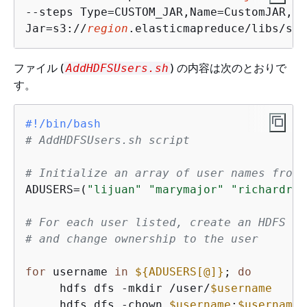
--steps Type=CUSTOM_JAR,Name=CustomJAR,Ac
Jar=s3://
region
.elasticmapreduce/libs/scr
ファイル (
) の内容は次のとおりで
AddHDFSUsers.sh
す。
#!/bin/bash
# AddHDFSUsers.sh script
# Initialize an array of user names from 
ADUSERS=(
"lijuan"
"marymajor"
"richardroe
# For each user listed, create an HDFS us
# and change ownership to the user
for
 username 
in
$
{
ADUSERS[@]}
; 
do
     hdfs dfs -mkdir /user/
$username
     hdfs dfs -chown 
$username
:
$username
 