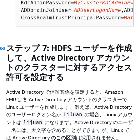
KdcAdminPassword=
MyClusterKDCAdminPwd
,
ADDomainJoinUser=
ADUserLogonName
,ADDom
CrossRealmTrustPrincipalPassword=
Match
ステップ 7: HDFS ユーザーを作成
して、Active Directory アカウン
トのクラスターに対するアクセス
許可を設定する
Active Directory で信頼関係を設定すると、Amazon
EMR は各 Active Directory アカウントのクラスターで
Linux ユーザーを作成します。例えば、Active Directory
のユーザーログオン名が
の場合、Linux アカウ
LiJuan
ントは
になります。Active Directory のユーザ
lijuan
ー名には、大文字を含めることができますが、Linux で
は Active Directory のこの区別は採用されません。