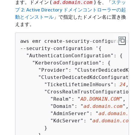
ます。ドメイン (
) を、「
ステッ
ad.domain.com
プ 2: Active Directory ドメインコントローラーの起
動とインストール
」で指定したドメイン名に置き換
えます。
aws emr create-security-configuration 
--security-configuration '
{
  "AuthenticationConfiguration": 
{
    "KerberosConfiguration": 
{
      "Provider": "ClusterDedicatedKdc"
      "ClusterDedicatedKdcConfiguratio
        "TicketLifetimeInHours": 
24
,

        "CrossRealmTrustConfiguration"
          "Realm": "
AD.DOMAIN.COM
",

          "Domain": "
ad.domain.com
",

          "AdminServer": "
ad.domain.co
          "KdcServer": "
ad.domain.com
"

        }
