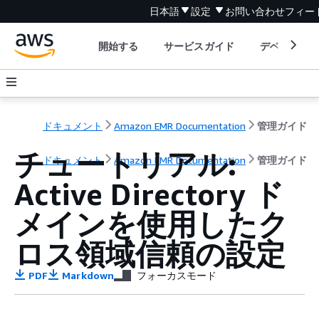
日本語
設定
お問い合わせ
フィー
開始する
サービスガイド
デベロッパ
ドキュメント
Amazon EMR Documentation
管理ガイド
チュートリアル:
ドキュメント
Amazon EMR Documentation
管理ガイド
Active Directory ド
メインを使用したク
ロス領域信頼の設定
PDF
Markdown
フォーカスモード