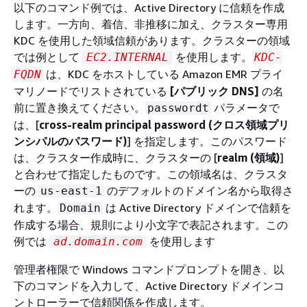
以下のコマンド例では、Active Directory に信頼を作成
します。一方向、着信、非推移に加え、クラスター専用
KDC を使用した領域信頼があります。クラスターの領域
では例として
を使用します。
EC2.INTERNAL
KDC-
は、KDC をホストしている Amazon EMR プライ
FQDN
マリノードでリストされている
[パブリック DNS]
の名
前に置き換えてください。
パラメータで
passwordt
は、[
cross-realm principal password (クロス領域プリ
ンシパルのパスワード)
] を指定します。このパスワード
は、クラスター作成時に、クラスターの [
realm (領域)
]
と合わせて指定したものです。この領域名は、クラスタ
ーの
のデフォルトのドメイン名から取得さ
us-east-1
れます。
は Active Directory ドメインで信頼を
Domain
作成する場合、規則により小文字で表記されます。この
例では
を使用します
ad.domain.com
管理者権限で Windows コマンドプロンプトを開き、以
下のコマンドを入力して、Active Directory ドメインコ
ントローラーで信頼関係を作成します。