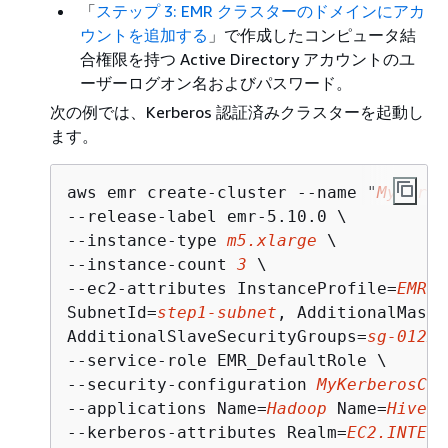
「
ステップ 3: EMR クラスターのドメインにアカ
ウントを追加する
」で作成したコンピュータ結
合権限を持つ Active Directory アカウントのユ
ーザーログオン名およびパスワード。
次の例では、Kerberos 認証済みクラスターを起動し
ます。
aws emr create-cluster --name "
MyKerbe
--release-label emr-5.10.0 \

--instance-type 
m5.xlarge
 \

--instance-count 
3
 \

--ec2-attributes InstanceProfile=
EMR_E
SubnetId=
step1-subnet
, AdditionalMaste
AdditionalSlaveSecurityGroups=
sg-012xr
--service-role EMR_DefaultRole \

--security-configuration 
MyKerberosCon
--applications Name=
Hadoop
 Name=
Hive
 N
--kerberos-attributes Realm=
EC2.INTERN