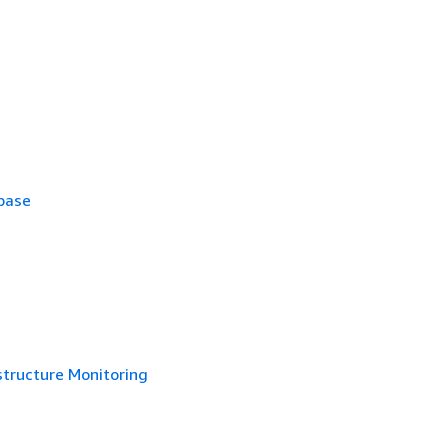
base
structure Monitoring