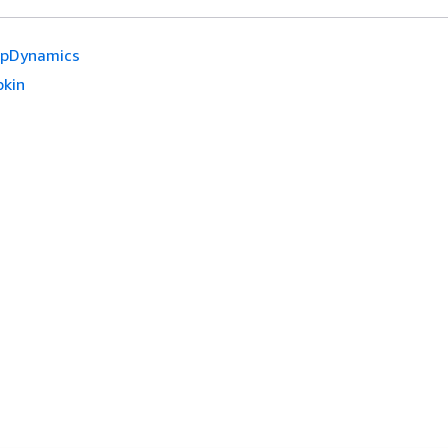
pDynamics
pkin