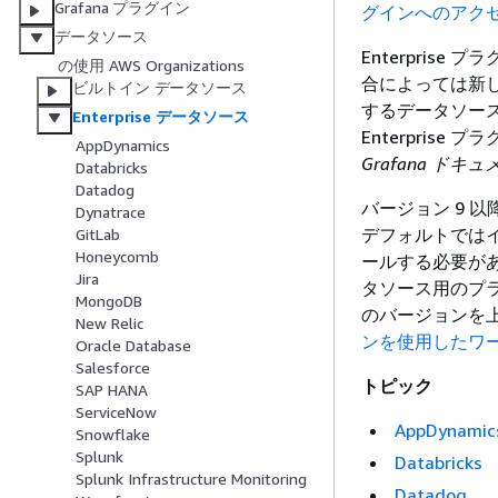
Grafana プラグイン
グインへのアク
データソース
Enterpri
の使用 AWS Organizations
合によっては新
ビルトイン データソース
するデータソースが
Enterprise データソース
Enterprise
AppDynamics
Grafana ドキ
Databricks
Datadog
バージョン 9 
Dynatrace
デフォルトでは
GitLab
Honeycomb
ールする必要があ
Jira
タソース用のプ
MongoDB
のバージョンを
New Relic
ンを使用したワ
Oracle Database
Salesforce
トピック
SAP HANA
ServiceNow
AppDynamic
Snowflake
Splunk
Databricks
Splunk Infrastructure Monitoring
Datadog