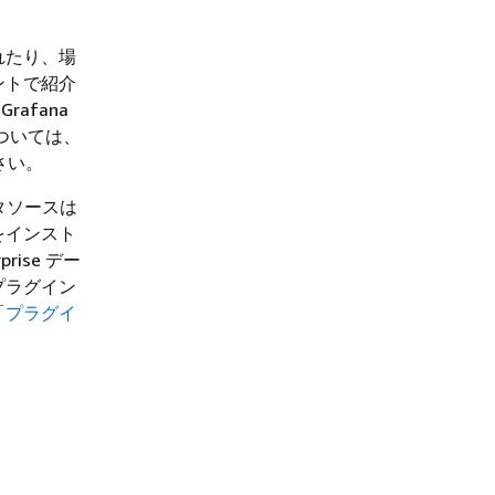
れたり、場
ントで紹介
afana
トについては、
さい。
タソースは
をインスト
ise デー
プラグイン
「
プラグイ