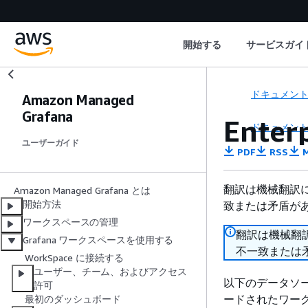
開始する
サービスガイ
ドキュメン
Amazon Managed
Grafana
Ent
ドキュメン
ユーザーガイド
PDF
RSS
M
翻訳は機械翻訳
Amazon Managed Grafana とは
開始方法
致または矛盾が
ワークスペースの管理
翻訳は機械翻
Grafana ワークスペースを使用する
不一致または
WorkSpace に接続する
ユーザー、チーム、およびアクセス
以下のデータソースは
許可
ードされたワー
最初のダッシュボード