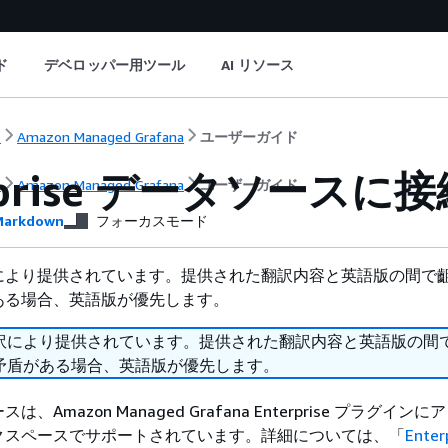
ド
デベロッパー用ツール
AI リソース
ト
Amazon Managed Grafana
ユーザーガイド
erprise データソースに
ト
Amazon Managed Grafana
ユーザーガイド
arkdown
フォーカスモード
により提供されています。提供された翻訳内容と英語版の間で
ある場合、英語版が優先します。
訳により提供されています。提供された翻訳内容と英語版の間
矛盾がある場合、英語版が優先します。
、Amazon Managed Grafana Enterprise プラグイン
クスペースでサポートされています。詳細については、「
Ente