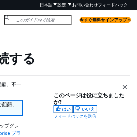
日本語
設定
お問い合わせ
フィードバック
今すぐ無料サインアップ »
接続する
齟齬、不一
このページは役に立ちました
か?
で齟齬、
はい
いいえ
フィードバックを送信
にアップグレ
rprise プラ