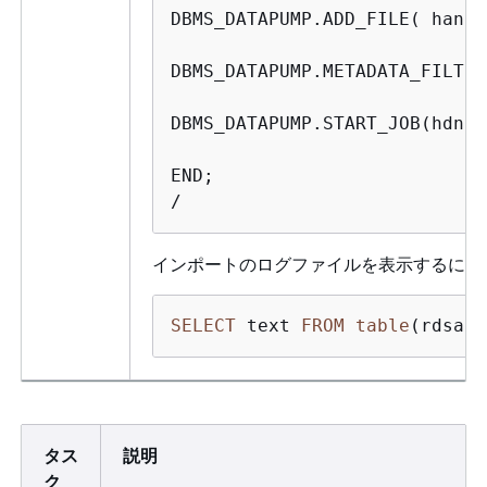
DBMS_DATAPUMP.ADD_FILE( 
handl
DBMS_DATAPUMP.METADATA_FILTER
DBMS_DATAPUMP.START_JOB(hdnl);
END;

/
インポートのログファイルを表示するには
SELECT
 text 
FROM
table
(rdsadm
タス
説明
ク