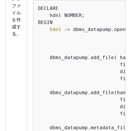
ファ
DECLARE

イル
    hdnl NUMBER;

を作
BEGIN

成す
hdnl
 := dbms_datapump.open(
る。
    dbms_datapump.add_file( 
han
fil
dir
fil
    dbms_datapump.add_file(
hand
fil
dir
fil
    dbms_datapump.metadata_filt