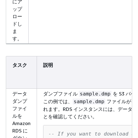
にア
ップ
ロー
ドし
ま
す。
タスク
説明
データ
ダンプファイル
を S3 バケ
sample.dmp
ダンプ
この例では、
ファイルが S
sample.dmp
ファイ
れます。RDS インスタンスには、デー
ルを
とを確認してください。
Amazon
RDS に
-- If you want to download al
ダウン