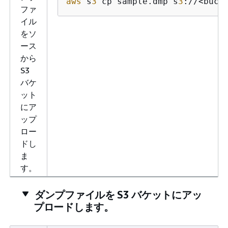
aws
 s
3
 cp sample.dmp s
3
://<buck
ファ
イル
をソ
ース
から
S3
バケ
ット
にア
ップ
ロー
ドし
ま
す。
ダンプファイルを S3 バケットにアッ
プロードします。