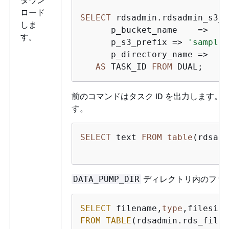
ロード
SELECT
 rdsadmin.rdsadmin_s3_t
しま
      p_bucket_name    
=
>
'm
す。
      p_s3_prefix 
=
>
'sample.
      p_directory_name 
=
>
'D
AS
 TASK_ID 
FROM
 DUAL;
前のコマンドはタスク ID を出力します
す。
SELECT
 text 
FROM
table
(rdsadm
ディレクトリ内のファ
DATA_PUMP_DIR
SELECT
 filename,
type
,filesize
FROM
TABLE
(rdsadmin.rds_file_