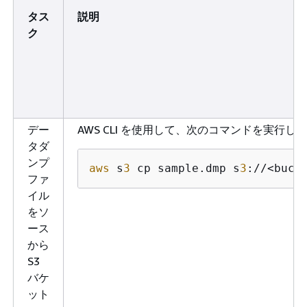
タス
説明
ク
デー
AWS CLI を使用して、次のコマンドを実行し
タダ
ンプ
aws
 s
3
 cp sample.dmp s
3
://<buck
ファ
イル
をソ
ース
から
S3
バケ
ット