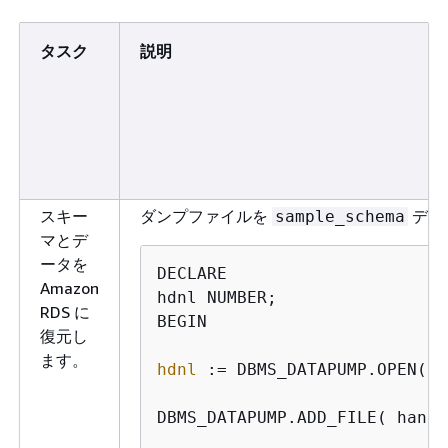
タスク
説明
スキー
ダンプファイルを
データ
sample_schema
マとデ
ータを
DECLARE

Amazon
hdnl NUMBER;

RDS に
BEGIN

復元し
ます。
hdnl
 := DBMS_DATAPUMP.OPEN( 
o
DBMS_DATAPUMP.ADD_FILE( 
handl