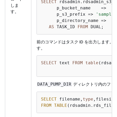
SELECT
 rdsadmin.rdsadmin_s3_t
しま
      p_bucket_name    
=
>
'm
す。
      p_s3_prefix 
=
>
'sample.
      p_directory_name 
=
>
'D
AS
 TASK_ID 
FROM
 DUAL;
前のコマンドはタスク ID を出力します
す。
SELECT
 text 
FROM
table
(rdsadm
ディレクトリ内のファ
DATA_PUMP_DIR
SELECT
 filename,
type
,filesize
FROM
TABLE
(rdsadmin.rds_file_