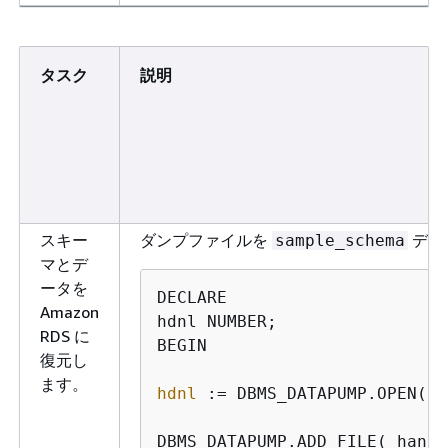
タスク
説明
スキー
ダンプファイルを
データ
sample_schema
マとデ
ータを
DECLARE

Amazon
hdnl NUMBER;

RDS に
BEGIN

復元し
ます。
hdnl
 := DBMS_DATAPUMP.OPEN( 
o
DBMS_DATAPUMP.ADD_FILE( 
handl