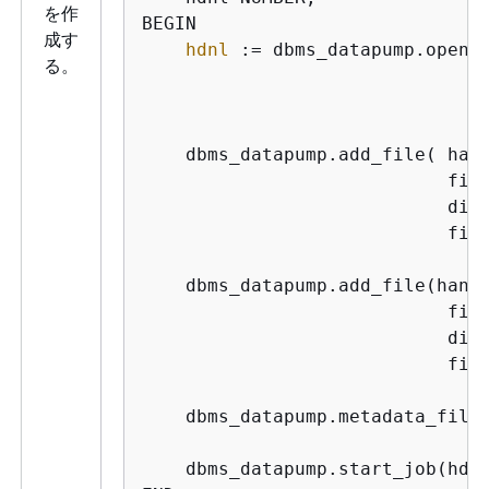
を作
BEGIN

成す
hdnl
 := dbms_datapump.open(
る。
    dbms_datapump.add_file( 
han
fil
dir
fil
    dbms_datapump.add_file(
hand
fil
dir
fil
    dbms_datapump.metadata_filt
    dbms_datapump.start_job(hdnl