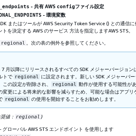
- 共有 AWS
ファイル設定
_endpoints
config
- 環境変数
ONAL_ENDPOINTS
 またはツールが AWS Security Token Service () との通
トを決定する AWS のサービス 方法を指定しますAWS STS。
。次の表の例外を参照してください。
regional
 年 7 月以降にリリースされるすべての SDK メジャーバージョン
ルトで
に設定されます。新しい SDK メジャーバー
regional
、この設定が削除され、
動作が使用する可能性が
regional
の変更による将来的な影響を減らすため、可能な場合はアプリ
で
の使用を開始することをお勧めします。
regional
推奨値：
)
regional
– グローバル AWS STS エンドポイント を使用します