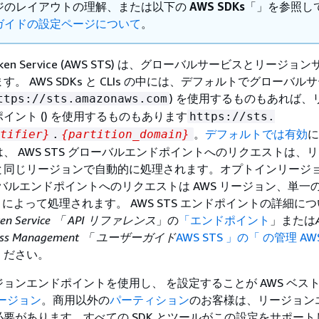
ジのレイアウトの理解、または以下の
AWS SDKs
「」を参照し
ガイドの設定ページについて
。
y Token Service (AWS STS) は、グローバルサービスとリージ
。 AWS SDKs と CLIs の中には、デフォルトでグローバル
) を使用するものもあれば、
ttps://sts.amazonaws.com
イント () を使用するものもあります
https://sts.
。
デフォルトでは有効
に
tifier}
.
{
partition_domain}
、 AWS STS グローバルエンドポイントへのリクエストは、
と同じリージョンで自動的に処理されます。オプトインリージ
グローバルエンドポイントへのリクエストは AWS リージョン、単一
) によって処理されます。 AWS STS エンドポイントの詳細に
oken Service 「 API リファレンス
」の
「エンドポイント
」または
Access Management 「 ユーザーガイド
AWS STS 」の「 の管理 A
ください。
ョンエンドポイントを使用し、 を設定することが AWS ベス
リージョン
。商用以外の
パーティション
のお客様は、リージョン
要があります。すべての SDK とツールがこの設定をサポート