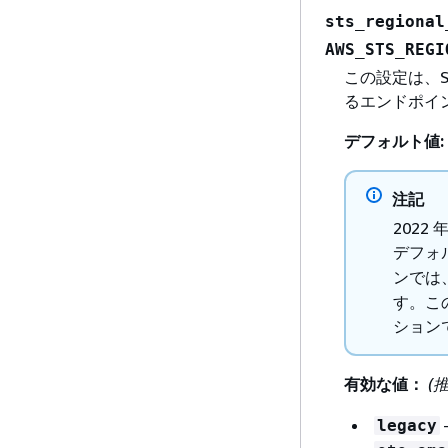
sts_regional
AWS_STS_REGI
この設定は、SDK
るエンドポイン
デフォルト値:
注記
2022
デフォ
ンでは
す。こ
ション
有効な値：
(
legacy