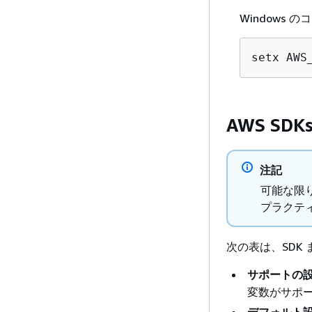
Windows
setx AWS
AWS S
注記
可能な限り
プラクテ
次の表は、SDK
サポートの
変数がサポ
デフォルト