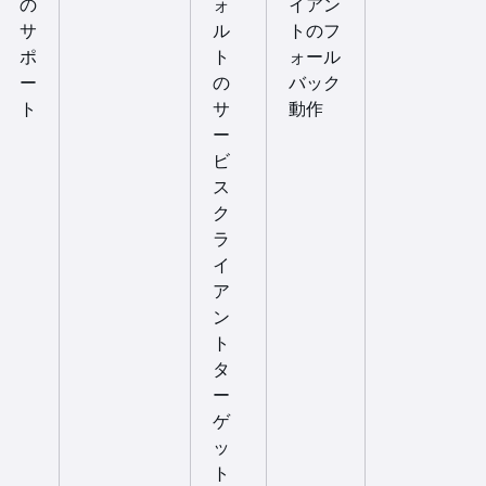
の
ォ
イアン
サ
ル
トのフ
ポ
ト
ォール
ー
の
バック
ト
サ
動作
ー
ビ
ス
ク
ラ
イ
ア
ン
ト
タ
ー
ゲ
ッ
ト