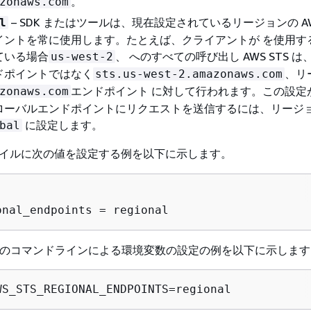
。
zonaws.com
– SDK またはツールは、現在設定されているリージョンの AWS
l
イントを常に使用します。たとえば、クライアントが を使用す
ている場合
、 へのすべての呼び出し AWS STS 
us-west-2
ドポイントではなく
、リ
sts.us-west-2.amazonaws.com
エンドポイント に対して行われます。この設定
zonaws.com
ローバルエンドポイントにリクエストを送信するには、リージ
に設定します。
bal
イルに次の値を設定する例を以下に示します。


onal_endpoints = regional
acOS のコマンドラインによる環境変数の設定の例を以下に示しま
WS_STS_REGIONAL_ENDPOINTS=regional