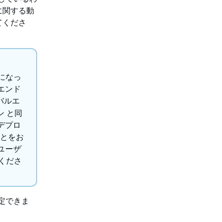
に関する動
てくださ
になっ
バルエンド
バルエ
ン と同
デプロ
ことをお
t ユーザ
くださ
定できま