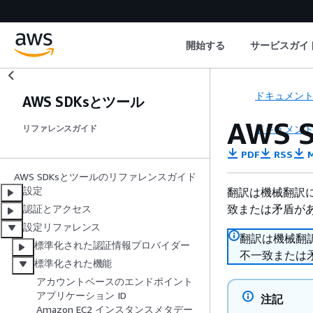
開始する
サービスガイ
ドキュメン
AWS SDKsとツール
AWS
ドキュメン
リファレンスガイド
PDF
RSS
M
AWS SDKsとツールのリファレンスガイド
設定
翻訳は機械翻訳
致または矛盾が
認証とアクセス
設定リファレンス
翻訳は機械翻
標準化された認証情報プロバイダー
不一致または
標準化された機能
アカウントベースのエンドポイント
アプリケーション ID
注記
Amazon EC2 インスタンスメタデー