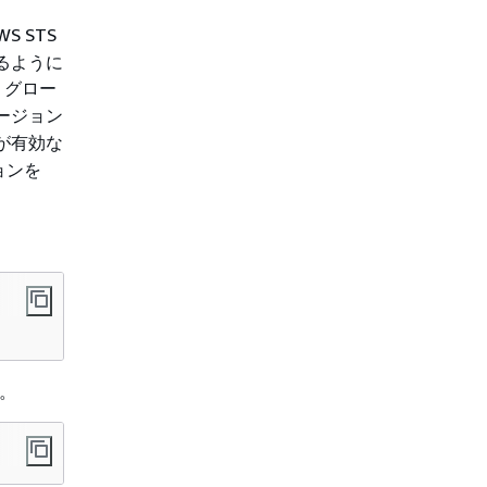
 STS
るように
は、グロー
ージョン
が有効な
ョンを
す。