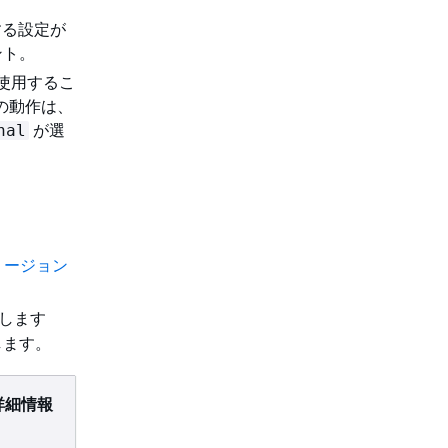
する設定が
ント。
を使用するこ
の動作は、
が選
nal
 リージョン
します
します。
詳細情報