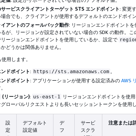
サービスクライアントターゲット STS エンドポイント
: 変更
い場合でも、クライアントが使用するデフォルトのエンドポイ
ライアントのフォールバック動作
: リージョンエンドポイント
るが、リージョンが設定されていない場合の SDK の動作。こ
でリージョンエンドポイントを使用しているか、設定で
regio
るかどうかは関係ありません。
も使用します。
エンドポイント
:
。
https://sts.amazonaws.com
エンドポイント
: アプリケーションが使用する設定済みの
AWS
す。
(リージョン)
:
リージョンエンドポイントを使用
us-east-1
なグローバルリクエストよりも長いセッショントークンを使用
設
デフォルト
デ
サービ
注意または
定
設定値
フ
スクラ