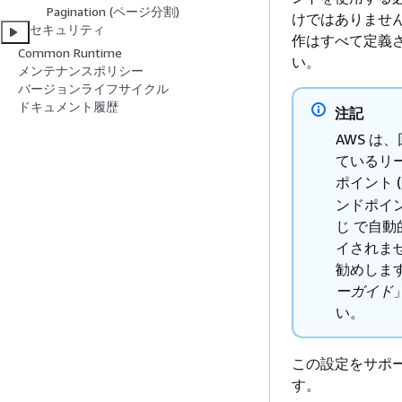
Pagination (ページ分割)
けではありませ
セキュリティ
作はすべて定義
Common Runtime
い。
メンテナンスポリシー
バージョンライフサイクル
ドキュメント履歴
注記
AWS 
ているリージョ
ポイント (
ンドポイン
じ で自
イされませ
勧めしま
ーガイド
い。
この設定をサポー
す。