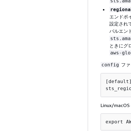
sts.ama
regiona
エンドポ
設定され
バルエン
sts.ama
ときにグ
aws-glo
ファ
config
[default]
sts_regi
Linux/m
export A