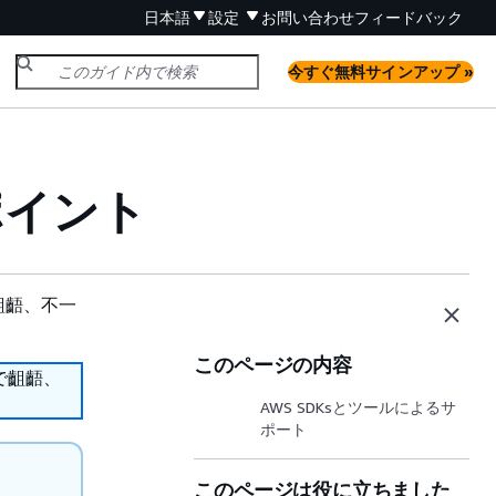
日本語
設定
お問い合わせ
フィードバック
今すぐ無料サインアップ »
ポイント
齟齬、不一
このページの内容
で齟齬、
AWS SDKsとツールによるサ
ポート
このページは役に立ちました