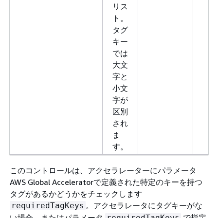
リス
ト。
タグ
キー
では
大文
字と
小文
字が
区別
され
ま
す。
このコントロールは、アクセラレーターにパラメータ
AWS Global Acceleratorで定義された特定のキーを持つ
タグがあるかどうかをチェックします
。アクセラレータにタグキーがな
requiredTagKeys
い場合、またはパラメータ
で指定
requiredTagKeys