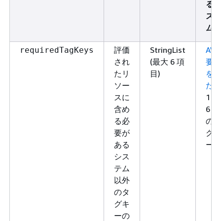
る
ス
ム
評価
StringList
AW
requiredTagKeys
され
(最大 6 項
要
たリ
目)
を
ソー
た
スに
1～
含め
6 個
る必
の
要が
グ
ある
ー
シス
テム
以外
のタ
グキ
ーの