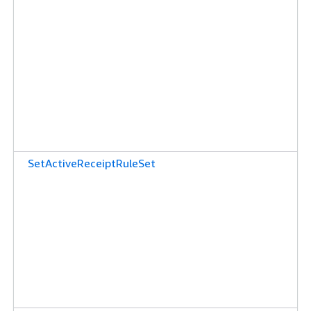
SetActiveReceiptRuleSet