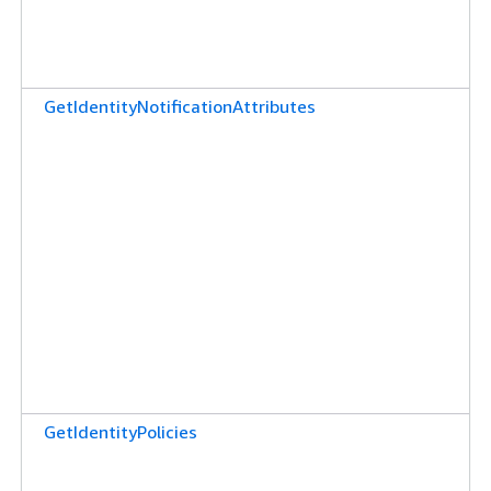
GetIdentityNotificationAttributes
GetIdentityPolicies