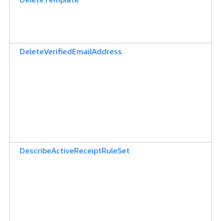
DeleteVerifiedEmailAddress
DescribeActiveReceiptRuleSet