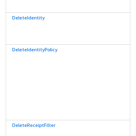
DeleteIdentity
DeleteIdentityPolicy
DeleteReceiptFilter