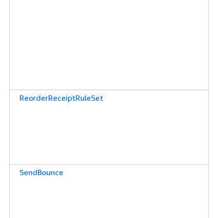
ReorderReceiptRuleSet
SendBounce