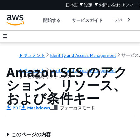
日本語
設定
お問い合わせ
フィー
開始する
サービスガイド
デベロッパ
ドキュメント
Identity and Access Management
サービ
Amazon SES のアク
ドキュメント
Identity and Access Management
サービス認可リファレンス
ション、リソース、
および条件キー
PDF
Markdown
フォーカスモード
このページの内容