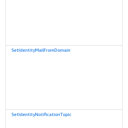
SetIdentityMailFromDomain
SetIdentityNotificationTopic