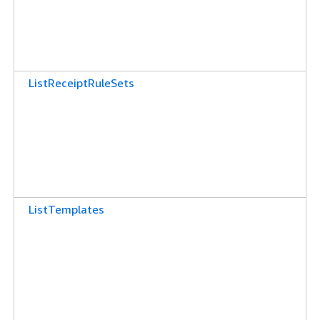
ListReceiptRuleSets
ListTemplates