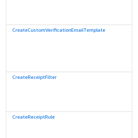
CreateCustomVerificationEmailTemplate
CreateReceiptFilter
CreateReceiptRule