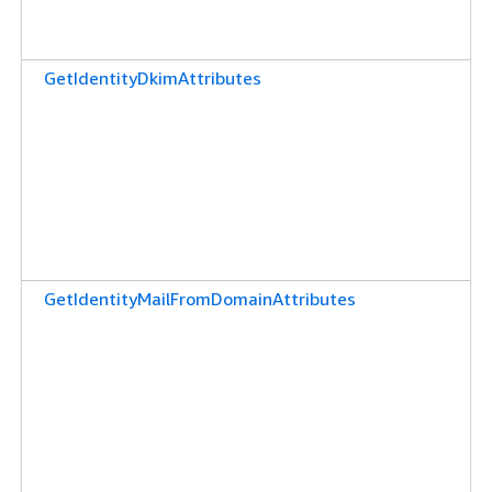
GetIdentityDkimAttributes
GetIdentityMailFromDomainAttributes