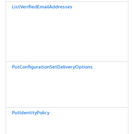
ListVerifiedEmailAddresses
PutConfigurationSetDeliveryOptions
PutIdentityPolicy