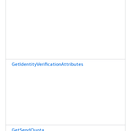
GetIdentityVerificationAttributes
GetSendQuota