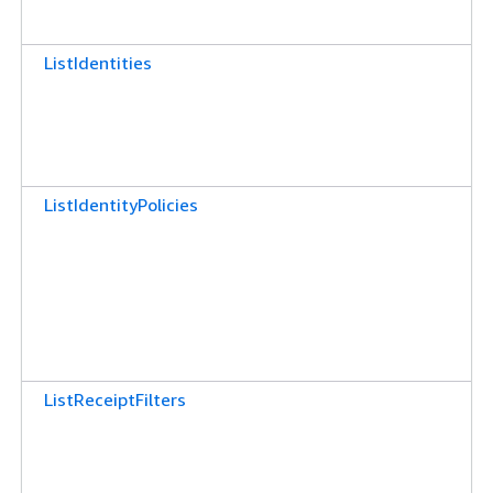
ListIdentities
ListIdentityPolicies
ListReceiptFilters