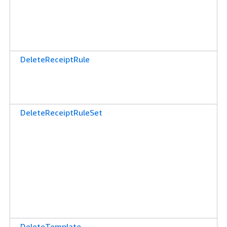
DeleteReceiptRule
DeleteReceiptRuleSet
DeleteTemplate