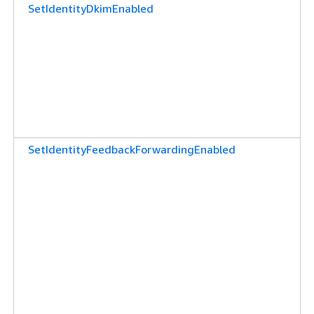
SetIdentityDkimEnabled
SetIdentityFeedbackForwardingEnabled