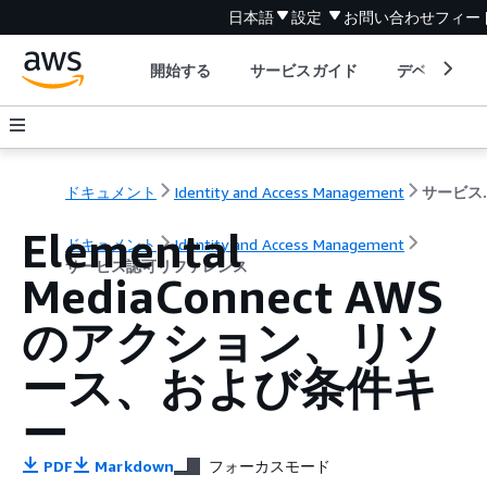
日本語
設定
お問い合わせ
フィー
開始する
サービスガイド
デベロッパ
ドキュメント
Identity and Access Management
サービ
Elemental
ドキュメント
Identity and Access Management
サービス認可リファレンス
MediaConnect AWS
のアクション、リソ
ース、および条件キ
ー
PDF
Markdown
フォーカスモード