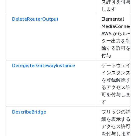
ス許可を付与
します
DeleteRouterOutput
Elemental
MediaConnect
AWS からルー
ター出力を削
除する許可を
付与
DeregisterGatewayInstance
ゲートウェイ
インスタンス
を登録解除す
るアクセス許
可を付与しま
す
DescribeBridge
ブリッジの詳
細を表示する
アクセス許可
を付与します