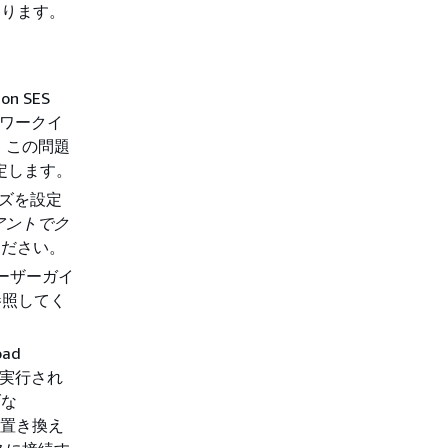
なります。
 SES
トワークイ
。この問題
設定します。
イズを設定
アントでク
ください。
 ユーザーガイ
参照してく
oad
トで実行され
ブな
と置き換え