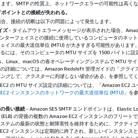
ます。SMTP の性質上、ネットワークエラーの可能性は高く
ンドポイントとの接続が失われる。
場合、接続の切断は以下の問題によって発生します。
イズ
- タイムアウトエラーメッセージが表示された場合、Amazon
 インターフェイスとの接続に使用しているコンピュータのネッ
ェイスの最大送信単位 (MTU) が大きすぎる可能性があります
るには、そのコンピュータの MTU サイズを 1500 バイトに
ws、Linux、macOS の各オペレーティングシステムで MTU サ
詳細については、Amazon Redshift 管理ガイドの「
クライ
ハングして、クラスターに到達しない場合がある
」を参照して
n EC2 の MTU サイズ設定の詳細については、「Amazon EC2
「
EC2 インスタンスのネットワークの最大送信単位 (MTU)
」を
。
間の長い接続
- Amazon SES SMTP エンドポイントは、Elastic L
cer (ELB) の背後の複数の Amazon EC2 インスタンスのフリー
システムの最新の状態と耐障害性を維持するために、アクティ
on EC2 インスタンスは定期的に終了され、新しいインスタンス