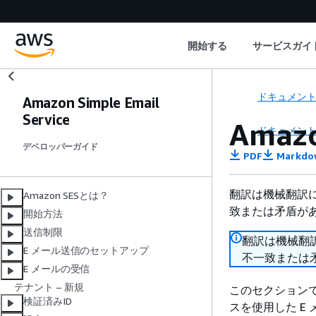
開始する
サービスガイ
ドキュメン
Amazon Simple Email
Service
Amaz
ドキュメン
デベロッパーガイド
PDF
Markdo
翻訳は機械翻訳
Amazon SESとは？
致または矛盾が
開始方法
送信制限
翻訳は機械翻
E メール送信のセットアップ
不一致または
E メールの受信
テナント – 新規
このセクションでは、SM
検証済みID
スを使用した E