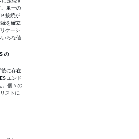
ンスに接続す
す。単一の
P 接続が
接続を確立
プリケーシ
いろいろな値
S の
の背後に存在
ES エンド
ん。個々の
リストに