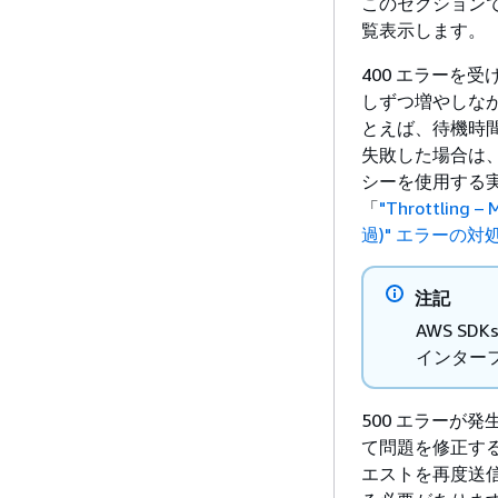
このセクションでは
覧表示します。
400 エラーを
しずつ増やしな
とえば、待機時間を
失敗した場合は、
シーを使用する実
「
"Throttlin
過)" エラーの対
注記
AWS S
インター
​500 エラー
て問題を修正する
エストを再度送