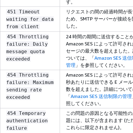
す。​
リクエストの間の経過時間が長
451 Timeout
ため、SMTP サーバーが接続
waiting for data
した。
from client
24 時間の期間に送信すること
454 Throttling
Amazon SES によって許可さ
failure: Daily
セージの最大数を超えました。
message quota
ついては、「
Amazon SES 
exceeded
管理
」を参照してください。
Amazon SES によって許可さ
454 Throttling
秒あたりに送信できる E メー
failure: Maximum
数を超えました。詳細について
sending rate
「
Amazon SES 送信制限の管理
exceeded
照してください。
この問題の原因となる可能性の
454 Temporary
題には、以下が含まれます (た
authentication
これらに限定されません)。​
failure