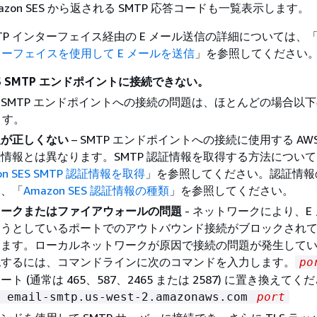
zon SES から返される SMTP 応答コードも一覧表示します。
S SMTP インターフェイス経由の E メール送信の詳細については、
インターフェイスを使用して E メールを送信
」を参照してください
SES SMTP エンドポイントに接続できない。
 SES SMTP エンドポイントへの接続の問題は、ほとんどの場合以
ます。
報が正しくない
– SMTP エンドポイントへの接続に使用する AW
情報とは異なります。SMTP 認証情報を取得する方法につい
on SES SMTP 認証情報を取得
」を参照してください。認証情報
は、「
Amazon SES 認証情報の種類
」を参照してください。
ワークまたはファイアウォールの問題
- ネットワークにより、E
ようとしているポートでのアウトバウンド接続がブロックされ
ります。ローカルネットワークが原因で接続の問題が発生して
認するには、コマンドラインに次のコマンドを入力します。
po
ト (通常は 465、587、2465 または 2587) に置き換えてく
t email-smtp.us-west-2.amazonaws.com
port