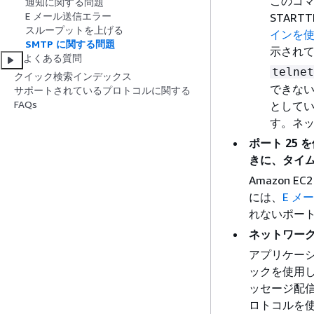
このコマ
通知に関する問題
E メール送信エラー
START
スループットを上げる
インを使
SMTP に関する問題
示され
よくある質問
telnet
クイック検索インデックス
できない
サポートされているプロトコルに関する
FAQs
として
す。ネ
ポート 25 
きに、タイ
Amazon
には、
E メ
れないポート 
ネットワーク
アプリケーショ
ックを使用
ッセージ配信
ロトコルを使