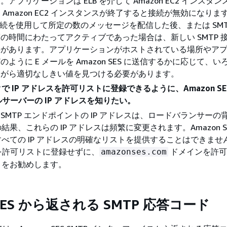
。アプリケーションは ELB を介して Amazon EC2 インスタ
 Amazon EC2 インスタンスが終了すると接続が無効になりま
 接続を使用して所定の数のメッセージを配信した後、または SMT
の時間にわたってアクティブであった場合は、新しい SMTP 
要があります。アプリケーションがホストされている場所やア
のように E メールを Amazon SES に送信するかに応じて、
ながら適切なしきい値を見つける必要があります。
 IP アドレスを許可リストに登録できるように、Amazon SE
ールサーバーの IP アドレスを知りたい。
SES SMTP エンドポイントの IP アドレスは、ロードバランサー
果、これらの IP アドレスは頻繁に変更されます。Amazon S
べての IP アドレスの明確なリストを提供することはできませ
スを許可リストに登録せずに、
ドメインを許可
amazonses.com
とをお勧めします。
 SES から返される SMTP 応答コード