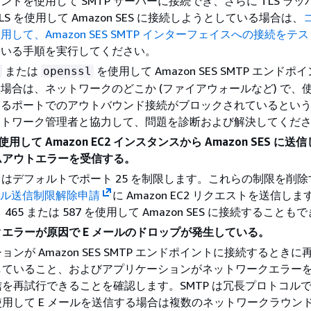
ンドを使用して SMTP サーバーに接続でき、さらに TLS ラ
TLS を使用して Amazon SES に接続しようとしている場合は、
用して、Amazon SES SMTP インターフェイスへの接続をテ
ている手順を実行してください。
または
を使用して Amazon SES SMTP エンド
openssl
場合は、ネットワークのどこか (ファイアウォールなど) で、
いるポートでのアウトバウンド接続がブロックされているとい
ットワーク管理者と協力して、問題を診断および解決してくだ
を使用して Amazon EC2 インスタンスから Amazon SES に
ムアウトエラーを受信する。
 EC2 はデフォルトでポート 25 を制限します。これらの制限を削
ール送信制限解除申請
に Amazon EC2 リクエストを送信し
465 または 587 を使用して Amazon SES に接続することも
エラーが原因で E メールのドロップが発生している。
ンが Amazon SES SMTP エンドポイントに接続するとき
していること、およびアプリケーションがネットワークエラー
を再試行できることを確認します。SMTP は冗長プロトコル
用して E メールを送信する場合は複数のネットワークラウン