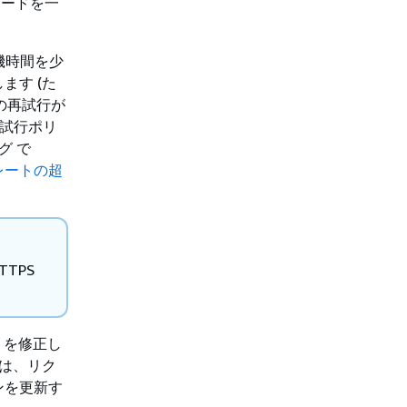
コードを一
機時間を少
ます (た
目の再試行が
再試行ポリ
グ で
大送信レートの超
TPS
トを修正し
合は、リク
ンを更新す