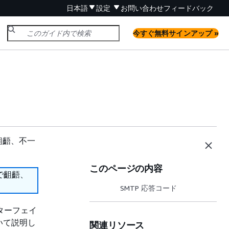
日本語
設定
お問い合わせ
フィードバック
今すぐ無料サインアップ »
齟齬、不一
このページの内容
で齟齬、
SMTP 応答コード
 インターフェイ
いて説明し
関連リソース