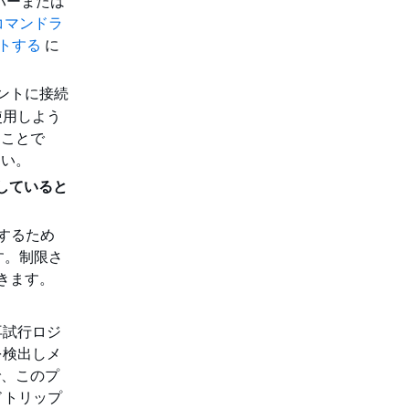
ッパーまたは
コマンドラ
ストする
に
ポイントに接続
使用しよう
うことで
さい。
送信していると
除するため
ます。制限さ
できます。
に再試行ロジ
を検出しメ
で、このプ
ドトリップ