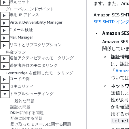
設定セット
ます。また、Ama
グローバルエンドポイント
Amazon SE
専用 IP アドレス
SES SMTP 
Virtual Deliverability Manager
E メール検証
Amazon 
Mail Manager
Amazon
リストとサブスクリプション
関係してい
料金プラン
認証情
送信アクティビティのモニタリング
は、認証
送信者評価のモニタリング
「
Amaz
EventBridge を使用したモニタリング
ついて
コードの例
ネット
セキュリティ
送信し
トラブルシューティング
性があ
一般的な問題
かを確
認証の問題
DKIMに関する問題
用するポー
配信に関する問題
telne
受け取った E メールに関する問題