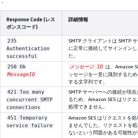
す。
Response Code (レス
詳細情報
ポンスコード)
SMTP クライアントは SMTP 
235
に正常に接続してサインインし
Authentication
た。​
successful
は、Amazon S
250 Ok
メッセージ ID
ッセージを一意に識別するため
MessageID
する文字列です。
SMTP サーバーへの接続が現
421 Too many
るため、Amazon SES はリク
concurrent SMTP
処理できません。​
connections
Amazon SES はリクエストを
451 Temporary
ませんでした。リクエストを処
service failure
ないという問題がある可能性が