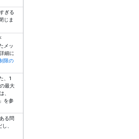
すぎる
を閉じま
が
れたメッ
詳細に
送信制限の
れた、1
ルの最大
は、
」を参
ある問
だし、