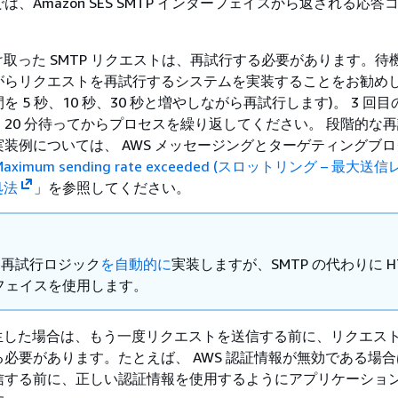
、Amazon SES SMTP インターフェイスから返される応答
受け取った SMTP リクエストは、再試行する必要があります。待
がらリクエストを再試行するシステムを実装することをお勧めし
 5 秒、10 秒、30 秒と増やしながら再試行します)。​ 3 回
20 分待ってからプロセスを繰り返してください。​ 段階的な
装例については、 AWS メッセージングとターゲティングブロ
g – Maximum sending rate exceeded (スロットリング – 最
処法
」を参照してください。
DKs再試行ロジック
を自動的に
実装しますが、SMTP の代わりに HT
フェイスを使用します。
が発生した場合は、もう一度リクエストを送信する前に、リクエス
必要があります。たとえば、 AWS 認証情報が無効である場
信する前に、正しい認証情報を使用するようにアプリケーショ