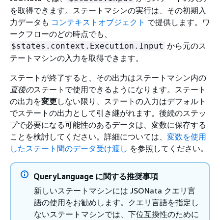
を取得できます。ステートマシンの実行は、その初期入
力データも
コンテキストオブジェクト
で提供します。ワ
ークフローのどの時点でも、
から元のス
$states.context.Execution.Input
テートマシンの入力を取得できます。
ステートが終了すると、その出力はステートマシン内の
直後の
ステートで使用できるようになります。ステート
の出力を
変更
しない限り、ステートの入力はデフォルト
でステートの出力として引き継がれます。後続のステッ
プで必要になる可能性のあるデータは、変数に保存する
ことを検討してください。詳細については、
変数を使用
したステート間のデータ受け渡し
を参照してください。
QueryLanguage に関する推奨事項
新しいステートマシンには JSONata クエリ言
語の使用をお勧めします。クエリ言語を指定し
ないステートマシンでは、下位互換性のために