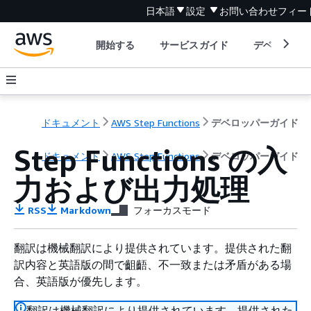
日本語
設定
お問い合わせ
フィー
開始する
サービスガイド
デベロッパ
ドキュメント
AWS Step Functions
デベロッパーガイド
Step Functions の入
ドキュメント
AWS Step Functions
デベロッパーガイド
力および出力処理
RSS
Markdown
フォーカスモード
翻訳は機械翻訳により提供されています。提供された翻
訳内容と英語版の間で齟齬、不一致または矛盾がある場
合、英語版が優先します。
翻訳は機械翻訳により提供されています。提供された