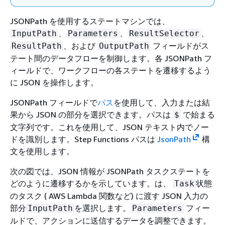
JSONPath を使用するステートマシンでは、
、
、
、
InputPath
Parameters
ResultSelector
、および
フィールドがス
ResultPath
OutputPath
テート間のデータフローを制御します。各 JSONPath フ
ィールドで、ワークフローの各ステートを遷移するよう
に JSON を操作します。
JSONPath フィールドで
パス
を使用して、入力または結
果から JSON の部分を選択できます。パスは
で始まる
$
文字列です。これを使用して、JSON テキスト内でノー
ドを識別します。Step Functions パスは
JsonPath
構
文を使用します。
次の図では、JSON 情報が JSONPath タスクステートを
どのように遷移するかを示しています。は、
状態
Task
のタスク ( AWS Lambda 関数など) に渡す JSON 入力の
部分
を選択します。
フィー
InputPath
Parameters
ルドで、アクションに送信するデータを調整できます。