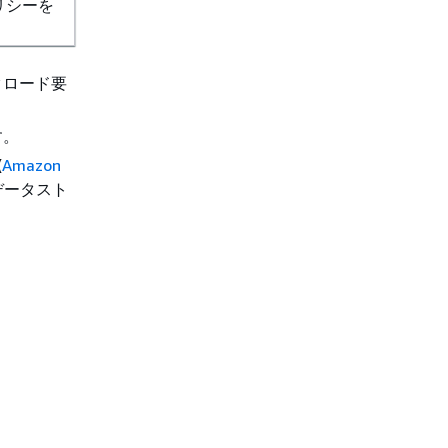
リシーを
クロード要
す。
(
Amazon
データスト