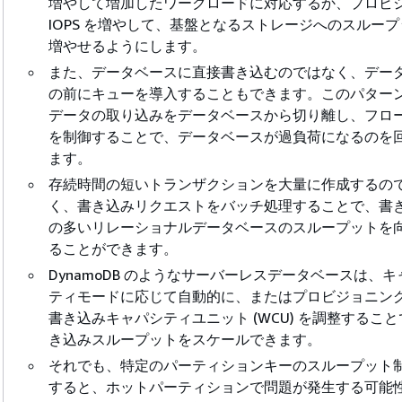
増やして増加したワークロードに対応するか、プロビ
IOPS を増やして、基盤となるストレージへのスルー
増やせるようにします。
また、データベースに直接書き込むのではなく、デー
の前にキューを導入することもできます。このパター
データの取り込みをデータベースから切り離し、フロ
を制御することで、データベースが過負荷になるのを
ます。
存続時間の短いトランザクションを大量に作成するの
く、書き込みリクエストをバッチ処理することで、書
の多いリレーショナルデータベースのスループットを
ることができます。
DynamoDB のようなサーバーレスデータベースは、キ
ティモードに応じて自動的に、またはプロビジョニン
書き込みキャパシティユニット (WCU) を調整するこ
き込みスループットをスケールできます。
それでも、特定のパーティションキーのスループット
すると、ホットパーティションで問題が発生する可能