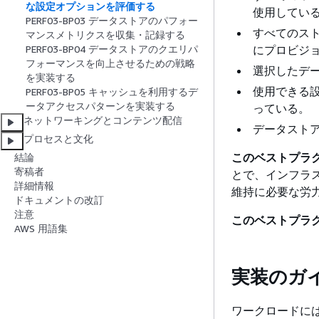
な設定オプションを評価する
使用してい
PERF03-BP03 データストアのパフォー
すべてのス
マンスメトリクスを収集・記録する
にプロビジョ
PERF03-BP04 データストアのクエリパ
フォーマンスを向上させるための戦略
選択したデ
を実装する
使用できる
PERF03-BP05 キャッシュを利用するデ
ータアクセスパターンを実装する
っている。
ネットワーキングとコンテンツ配信
データスト
プロセスと文化
このベストプラ
結論
寄稿者
とで、インフラ
詳細情報
維持に必要な労
ドキュメントの改訂
注意
このベストプラ
AWS 用語集
実装のガ
ワークロードには