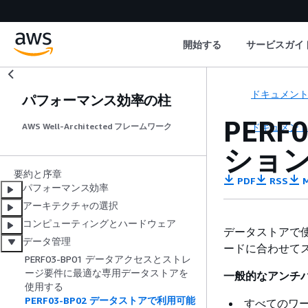
開始する
サービスガイ
ドキュメン
パフォーマンス効率の柱
PER
ドキュメン
AWS Well-Architected フレームワーク
ショ
要約と序章
PDF
RSS
M
パフォーマンス効率
アーキテクチャの選択
コンピューティングとハードウェア
データストアで
データ管理
ードに合わせて
PERF03-BP01 データアクセスとストレ
ージ要件に最適な専用データストアを
一般的なアンチパ
使用する
PERF03-BP02 データストアで利用可能
すべてのワー