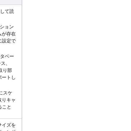
用して読
ーション
ムが存在
に設定で
データベー
ース、
み取り部
ポートし
にスケ
取りキャ
ること
サイズを