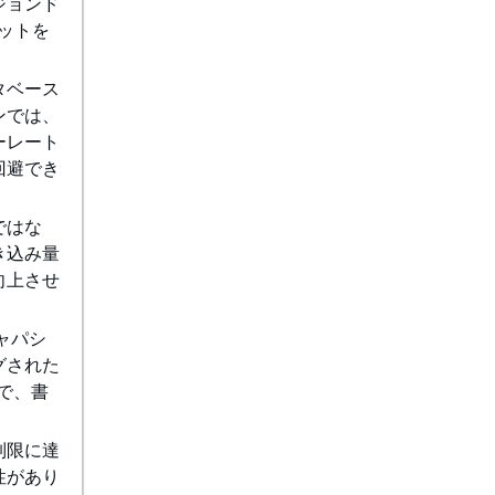
ジョンド
プットを
タベース
ンでは、
ーレート
回避でき
ではな
き込み量
向上させ
ャパシ
グされた
とで、書
制限に達
性があり