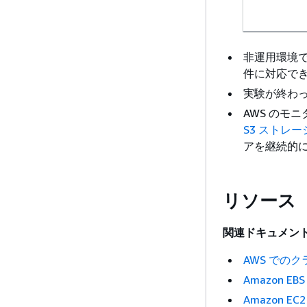
非運用環境
件に対応で
実験が終わ
AWS のモニ
S3 ストレ
アを継続的
リソース
関連ドキュメント
AWS での
Amazon 
Amazon E