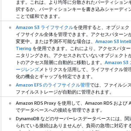
ます。これは、より均等に分散されたパーティション
択するか、パーティションキーを書き込みシャーディ
ことで緩和できます。
Amazon S3 ライフサイクル
を使用すると、オブジェク
イフサイクル全体を管理できます。アクセスパターン
変更中、または予測不可能な場合は、
Amazon S3 Intel
Tiering
を使用できます。これにより、アクセスパター
ニタリングされ、アクセスされていないオブジェクト
トのアクセス階層に自動的に移動します。
Amazon S
ージレンズ
メトリクスを活用して、ライフサイクル管
化の機会とギャップを特定できます。
Amazon EFS のライフサイクル管理
では、ファイルシ
ファイルストレージが自動的に管理されます。
Amazon RDS Proxy を使用して、Amazon RDS および A
でデータベースへの接続を管理できます。
DynamoDB などのサーバーレスデータベースには、関
られている接続はありませんが、負荷の急増に対応す