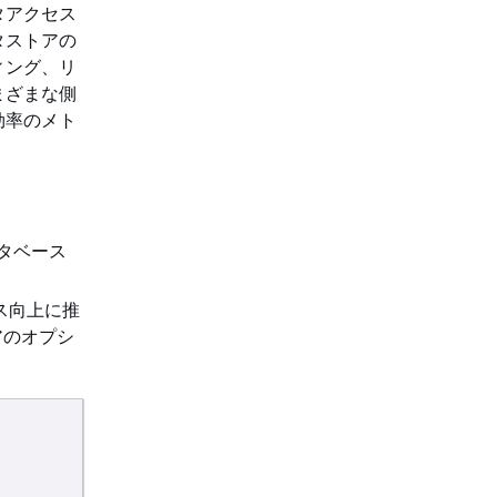
タアクセス
タストアの
ィング、リ
まざまな側
効率のメト
タベース
ス向上に推
アのオプシ