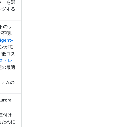
キーを選
ングする
トのラ
が不明、
ligent-
ンがモ
が低コス
3 ストレ
理の最適
ステムの
urora
連付け
るために