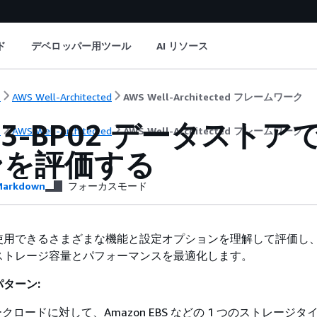
ド
デベロッパー用ツール
AI リソース
ト
AWS Well-Architected
AWS Well-Architected フレームワーク
F03-BP02 データス
ト
AWS Well-Architected
AWS Well-Architected フレームワーク
ンを評価する
arkdown
フォーカスモード
使用できるさまざまな機能と設定オプションを理解して評価し
ストレージ容量とパフォーマンスを最適化します。
ターン:
クロードに対して、Amazon EBS などの 1 つのストレージタ