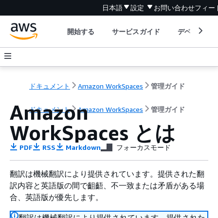
日本語
設定
お問い合わせ
フィー
開始する
サービスガイド
デベロッパ
ドキュメント
Amazon WorkSpaces
管理ガイド
Amazon
ドキュメント
Amazon WorkSpaces
管理ガイド
WorkSpaces とは
PDF
RSS
Markdown
フォーカスモード
翻訳は機械翻訳により提供されています。提供された翻
訳内容と英語版の間で齟齬、不一致または矛盾がある場
合、英語版が優先します。
翻訳は機械翻訳により提供されています。提供された