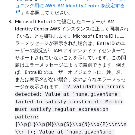
ョニング用に AWS IAM Identity Center を設定する
」を参照してください。
Microsoft Entra ID で設定したユーザーが IAM
Identity Center AWS インスタンスに正しく同期され
ていることを確認します。Microsoft Entra ID にエ
ラーメッセージが表示された場合は、Entra ID のユ
ーザーの設定が、IAM アイデンティティセンターで
サポートされていないことを示しています。この問
題はエラーメッセージによって識別できます。例え
ば、Entra ID のユーザーオブジェクトに、姓、名、
または表示名がない場合、次のようなエラーメッセ
ージが表示されます。
"2 validation errors
detected: Value at 'name.givenName'
failed to satisfy constraint: Member
must satisfy regular expression
pattern:
[\\p
{
L}\\p
{
M}\\p
{
S}\\p
{
N}\\p
{
P}\\t\\n
\\r ]+; Value at 'name.givenName'