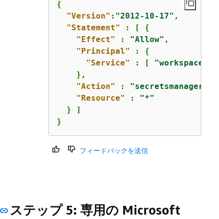
{
"Version"
:
"2012-10-17"
,

"Statement"
 : [ 
{
"Effect"
 : 
"Allow"
,

"Principal"
 : 
{
"Service"
 : [ 
"workspaces.a
    },

"Action"
 : 
"secretsmanager:Ge
"Resource"
 : 
"*"
  } ]

}
フィードバックを送信
ステップ 5: 専用の Microsoft