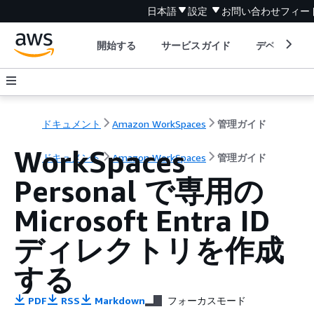
日本語
設定
お問い合わせ
フィー
開始する
サービスガイド
デベロッパ
ドキュメント
Amazon WorkSpaces
管理ガイド
WorkSpaces
ドキュメント
Amazon WorkSpaces
管理ガイド
Personal で専用の
Microsoft Entra ID
ディレクトリを作成
する
PDF
RSS
Markdown
フォーカスモード