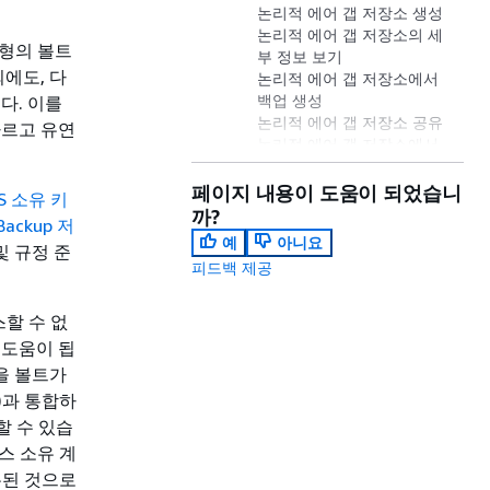
논리적 에어 갭 저장소 생성
논리적 에어 갭 저장소의 세
유형의 볼트
부 정보 보기
에도, 다
논리적 에어 갭 저장소에서
백업 생성
다. 이를
논리적 에어 갭 저장소 공유
빠르고 유연
논리적 에어 갭 저장소에서
백업 복원
논리적 에어 갭 저장소 삭제
페이지 내용이 도움이 되었습니
S 소유 키
논리적 에어 갭 저장소에 대
까?
Backup 저
한 추가 프로그래밍 옵션
예
아니요
및 규정 준
논리적 에어 갭 저장소의 암
피드백 제공
호화 키 유형 이해
서비스 소유 키 사용
보안 자동 수정 고려 사항
스할 수 없
논리적 에어 갭 저장소의 문
 도움이 됩
제 해결
을 볼트가
M)과 통합하
할 수 있습
비스 소유 계
유된 것으로