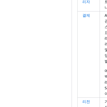
리자
결제
요
예
백
S
리전