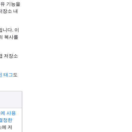
공유 기능을
저장소 내
니다. 이
의 복사를
갭 저장소
된 태그
도
에 사용
 결정한
에 저