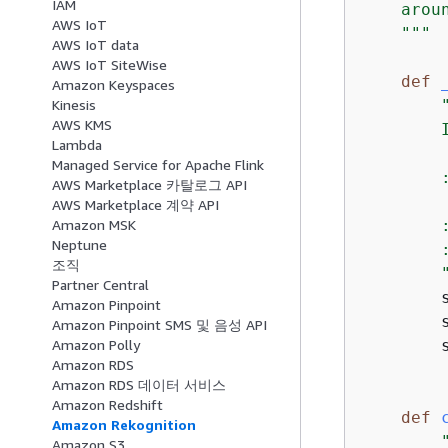
IAM
    arou
AWS IoT
    """
AWS IoT data
AWS IoT SiteWise
def
Amazon Keyspaces
Kinesis
AWS KMS
        
Lambda
Managed Service for Apache Flink
        
AWS Marketplace 카탈로그 API
        
AWS Marketplace 계약 API
        
Amazon MSK
Neptune
        
조직
        
Partner Central
        s
Amazon Pinpoint
        
Amazon Pinpoint SMS 및 음성 API
        
Amazon Polly
Amazon RDS
Amazon RDS 데이터 서비스
Amazon Redshift
def
Amazon Rekognition
Amazon S3