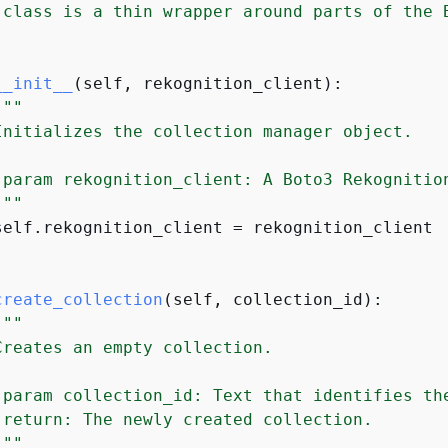
 class is a thin wrapper around parts of the B
__init__
(
self, rekognition_client
):
"""

Initializes the collection manager object.

:param rekognition_client: A Boto3 Rekognition
"""
self.rekognition_client = rekognition_client

create_collection
(
self, collection_id
):
"""

Creates an empty collection.

:param collection_id: Text that identifies the
:return: The newly created collection.

"""