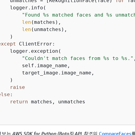
    unmatches = [RekognitionFace(face) 
for
 fa
   logger.info(

"Found %s matched faces and %s unmatc
len
(matches),

len
(unmatches),

   )

except
 ClientError:

   logger.exception(

"Couldn't match faces from %s to %s."
,
        self.image_name,

        target_image.image_name,

   )

raise
else
:

return
 matches, unmatches

 정보는
AWS SDK for Python (Boto3) API 참조
의
CompareFaces