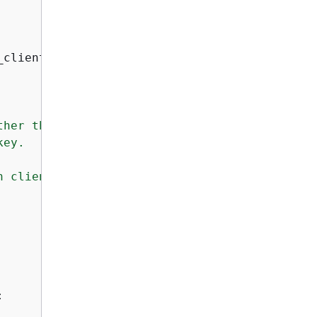
_client
):
her the image bytes or

ey.

 client.

: