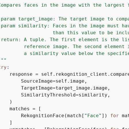
Compares faces in the image with the largest f
:param target_image: The target image to compa
:param similarity: Faces in the image must hav
                   than this value to be inclu
:return: A tuple. The first element is the lis
         reference image. The second element i
         a similarity value below the specifie
"""
try
:

    response = self.rekognition_client.compare
        SourceImage=self.image,

        TargetImage=target_image.image,

        SimilarityThreshold=similarity,

   )

   matches = [

        RekognitionFace(match[
"Face"
]) 
for
 ma
   ]
