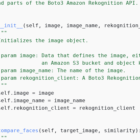
nd parts of the Boto3 Amazon Rekognition API.

__init__
(
self, image, image_name, rekognition
"""

Initializes the image object.

:param image: Data that defines the image, eit
              an Amazon S3 bucket and object k
:param image_name: The name of the image.

:param rekognition_client: A Boto3 Rekognition
"""
elf.image = image

self.image_name = image_name

self.rekognition_client = rekognition_client

compare_faces
(
self, target_image, similarity
)
"""
