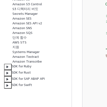
        
Amazon S3 Control
S3 디렉터리 버킷
Secrets Manager
        
Amazon SES
        
Amazon SES API v2
        
Amazon SNS
        
Amazon SQS
단계 함수
        
AWS STS
        
지원
        
Systems Manager
Amazon Textract
        
Amazon Transcribe
SDK for Ruby
        
SDK for Rust
        
        
SDK for SAP ABAP API
         
SDK for Swift
         
        
         