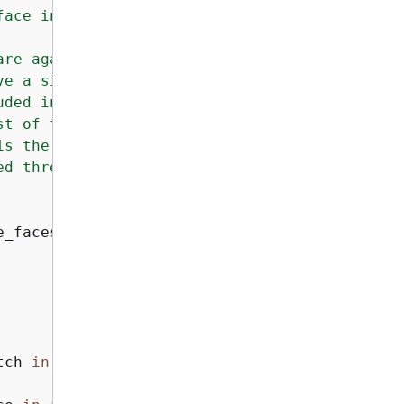
ace in the target image.

re against.

e a similarity value greater

ded in the results.

t of faces that match the

s the list of faces that have

d threshold.

_faces(

tch 
in
 response[
"FaceMatches"
]
