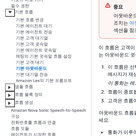
필수 권한
중요
기본 흐름
아웃바운
기본 흐름 변경
조치는
아
기본 에이전트 대기
섹션을 참
기본 에이전트 전송
기본 고객 대기열
기본 고객 귓속말
이 흐름은 고객이
기본 에이전트 귓속말
는 아웃바운드 귓
채팅의 기본 귓속말 흐름 설정
기본 고객 대기
이 흐름은 
기본 아웃바운드
메시지가 재
기본 대기열 전송
Amazon Lex의 기본 프롬프트
이 통화는 레
샘플 흐름
흐름이 종료
흐름 블록 정의
고객은 흐름이
흐름 생성
Amazon Nova Sonic Speech-to-Speech
아웃바운드 흐름을
구성
세요.
전화번호를 흐름과 연결
흐름 모듈
통화가 이루
에이전트가 시작한 흐름