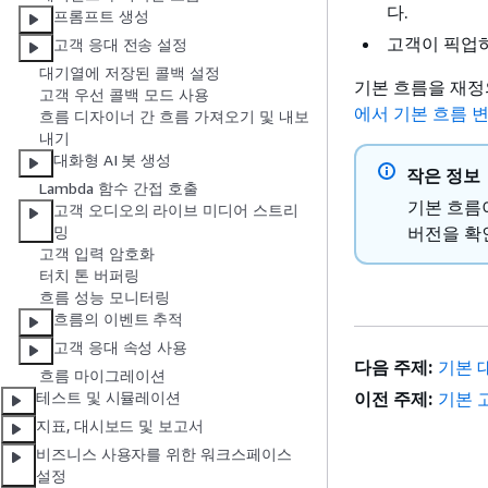
다.
프롬프트 생성
고객이 픽업
고객 응대 전송 설정
대기열에 저장된 콜백 설정
기본 흐름을 재정
고객 우선 콜백 모드 사용
에서 기본 흐름 
흐름 디자이너 간 흐름 가져오기 및 내보
내기
대화형 AI 봇 생성
작은 정보
Lambda 함수 간접 호출
기본 흐름
고객 오디오의 라이브 미디어 스트리
버전을 확
밍
고객 입력 암호화
터치 톤 버퍼링
흐름 성능 모니터링
흐름의 이벤트 추적
고객 응대 속성 사용
다음 주제:
기본 
흐름 마이그레이션
이전 주제:
기본 
테스트 및 시뮬레이션
지표, 대시보드 및 보고서
비즈니스 사용자를 위한 워크스페이스
설정