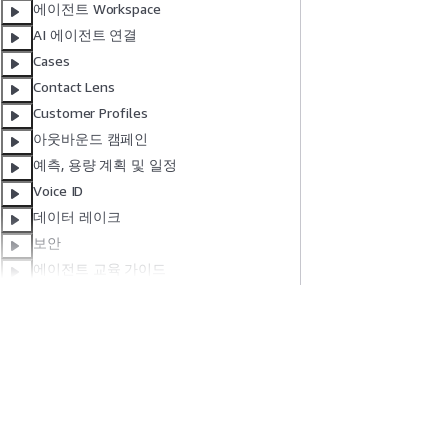
에이전트 Workspace
AI 에이전트 연결
Cases
Contact Lens
Customer Profiles
아웃바운드 캠페인
예측, 용량 계획 및 일정
Voice ID
데이터 레이크
보안
에이전트 교육 가이드
문제 해결
새로운 로그인 환경
릴리스 노트
시작하기
서비스 가이드
문서 기록
AWS 실습 지침
생성형 AI 서비스
AWS Solutions Library
AWS 서비스 가이
AWS 결정 가이드
GitHub의 AWS CL