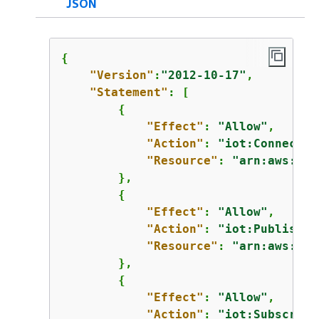
JSON
{
"Version"
:
"2012-10-17"
,

"Statement"
: [

{
"Effect"
: 
"Allow"
,

"Action"
: 
"iot:Connect"
,

"Resource"
: 
"arn:aws:iot
        },

{
"Effect"
: 
"Allow"
,

"Action"
: 
"iot:Publish"
,

"Resource"
: 
"arn:aws:iot
        },

{
"Effect"
: 
"Allow"
,

"Action"
: 
"iot:Subscribe