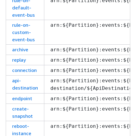
rule-on-
arn:$
{
Partition}:events:$
{
Re
default-
event-bus
rule-on-
arn:$
{
Partition}:events:$
{
Re
custom-
event-bus
archive
arn:$
{
Partition}:events:$
{
Re
replay
arn:$
{
Partition}:events:$
{
Re
connection
arn:$
{
Partition}:events:$
{
Re
api-
arn:$
{
Partition}:events:$
{
Re
destination
destination/$
{
ApiDestination
endpoint
arn:$
{
Partition}:events:$
{
Re
create-
arn:$
{
Partition}:events:$
{
Re
snapshot
reboot-
arn:$
{
Partition}:events:$
{
Re
instance