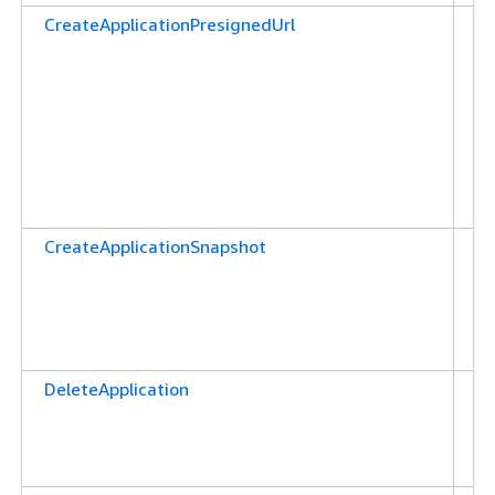
CreateApplicationPresignedUrl
애
션
연
사
있
생
환
부
CreateApplicationSnapshot
애
션
을
권
합
DeleteApplication
애
션
권
합