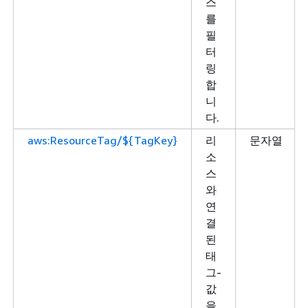
스
를
필
터
링
합
니
다.
aws:ResourceTag/${TagKey}
리
문자열
소
스
와
연
결
된
태
그-
값
을