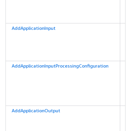
추
을
다
AddApplicationInput
애
션
추
을
다
AddApplicationInputProcessingConfiguration
애
션
처
추
을
다
AddApplicationOutput
애
션
추