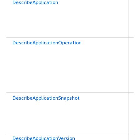
DescribeApplication
지
리
설
을
다
DescribeApplicationOperation
애
션
케
을
수
한
니
DescribeApplicationSnapshot
애
션
설
을
다
DescribeApplicationVersion
애