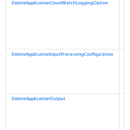
DeleteApplicationCloudWatchLoggingOption
애
션
C
로
삭
을
다
DeleteApplicationInputProcessingConfiguration
애
션
입
구
할
부
DeleteApplicationOutput
애
션
출
할
부