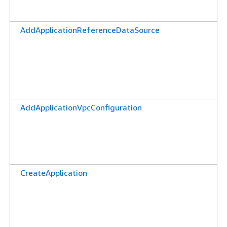
을
다
AddApplicationReferenceDataSource
애
션
데
를
권
합
AddApplicationVpcConfiguration
애
션
성
권
합
CreateApplication
애
션
수
한
니