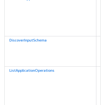
션
케
을
수
한
니
DiscoverInputSchema
애
션
스
색
부
ListApplicationOperations
애
션
케
을
수
한
니