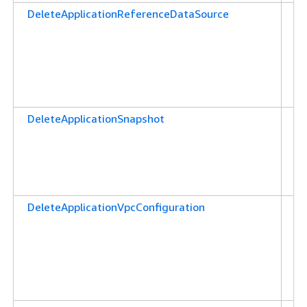
DeleteApplicationReferenceDataSource
애
션
참
원
할
부
DeleteApplicationSnapshot
애
션
을
권
합
DeleteApplicationVpcConfiguration
애
션
V
삭
을
다