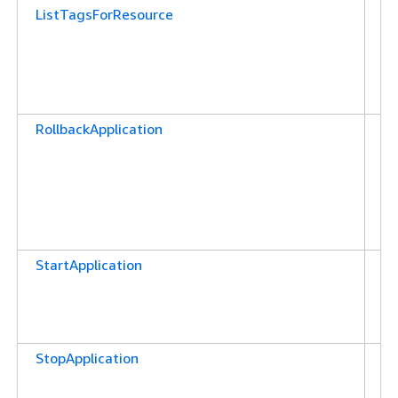
ListTagsForResource
애
션
태
올
부
RollbackApplication
애
션
작
할
권
합
StartApplication
애
션
권
합
StopApplication
애
션