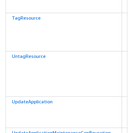
권
합
TagResource
애
션
추
을
다
UntagResource
애
션
된
제
을
다
UpdateApplication
애
션
트
부
UpdateApplicationMaintenanceConfiguration
애