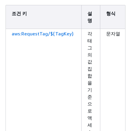
조건 키
설
형식
명
aws:RequestTag/${TagKey}
각
문자열
태
그
의
값
집
합
을
기
준
으
로
액
세