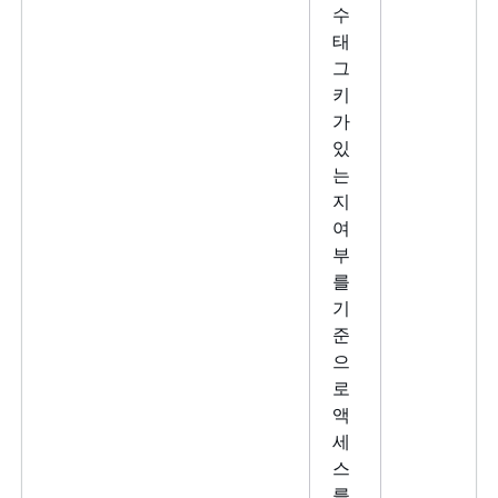
수
태
그
키
가
있
는
지
여
부
를
기
준
으
로
액
세
스
를