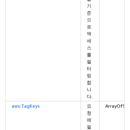
기
준
으
로
액
세
스
를
필
터
링
합
니
다.
aws:TagKeys
요
ArrayOfStr
청
에
필