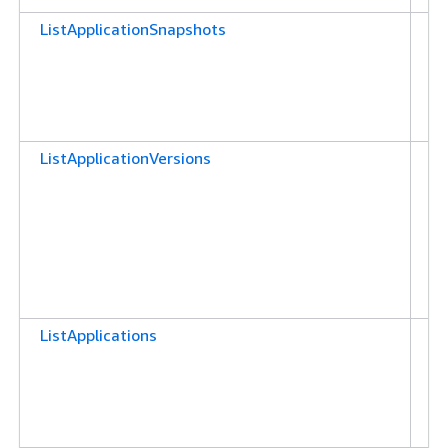
ListApplicationSnapshots
애
션
을
권
합
ListApplicationVersions
애
션
케
을
수
한
니
ListApplications
계
리
나
을
다