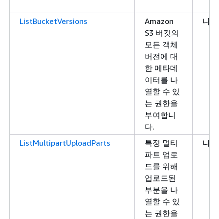
ListBucketVersions
Amazon
나열
S3 버킷의
모든 객체
버전에 대
한 메타데
이터를 나
열할 수 있
는 권한을
부여합니
다.
ListMultipartUploadParts
특정 멀티
나열
파트 업로
드를 위해
업로드된
부분을 나
열할 수 있
는 권한을