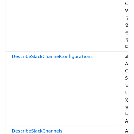
Chi
Web
구성
열할
는 
부
다.
DescribeSlackChannelConfigurations
의 
AW
Cha
Sla
널 
나열
있는
을 
니다
AW
DescribeSlackChannels
AW