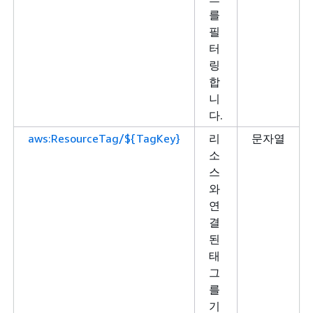
를
필
터
링
합
니
다.
aws:ResourceTag/${TagKey}
리
문자열
소
스
와
연
결
된
태
그
를
기