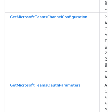
을 
니다
GetMicrosoftTeamsChannelConfiguration
에서
AW
Cha
Mic
Tea
널 
가져
있는
을 
니다
AW
GetMicrosoftTeamsOauthParameters
AW
Cha
서
서 
Mic