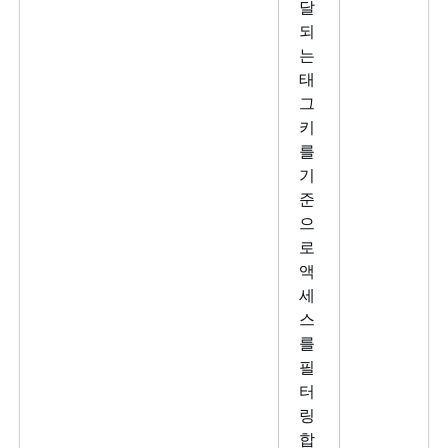
달
되
는
태
그
키
를
기
준
으
로
액
세
스
를
필
터
링
합