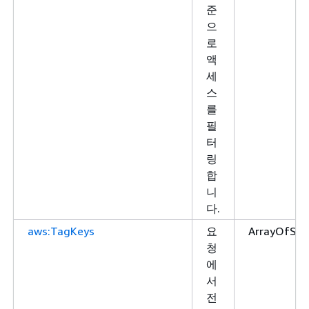
준
으
로
액
세
스
를
필
터
링
합
니
다.
aws:TagKeys
요
ArrayOfStr
청
에
서
전