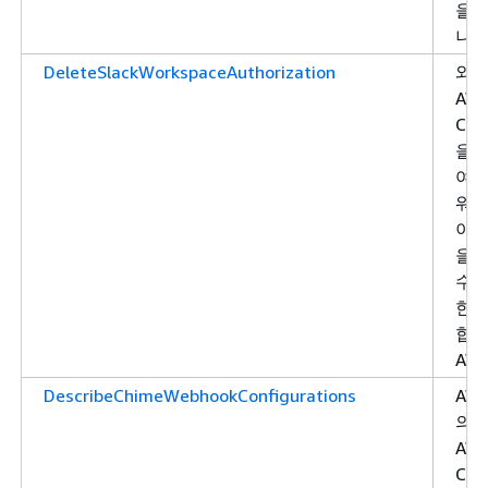
을 
니다
DeleteSlackWorkspaceAuthorization
와 
AW
Cha
을 
여 S
워
이스
을 
수 
한을
합니
AW
DescribeChimeWebhookConfigurations
AW
의 
AW
Cha