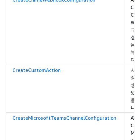
Cha
Chi
Web
구성
성할
는 
부
다.
CreateCustomAction
사용
정 
생성
있는
을 
니다
CreateMicrosoftTeamsChannelConfiguration
AW
Cha
Mic