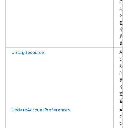
Cha
채널
에서
를 
수 
한을
합니
UntagResource
AW
Cha
채널
에서
를 
수 
한을
합니
UpdateAccountPreferences
AW
Cha
계정