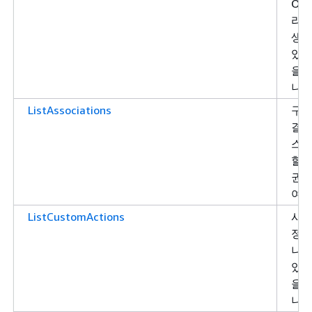
OAu
라
생성
있는
을 
니다
ListAssociations
구성
결된
스를
할 
권한
여합
ListCustomActions
사용
정 
나열
있는
을 
니다