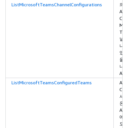
ListMicrosoftTeamsChannelConfigurations
의 
AW
Cha
Mic
Tea
널 
나열
있는
을 
니다
AW
ListMicrosoftTeamsConfiguredTeams
AW
Cha
서
온
AW
에 
모