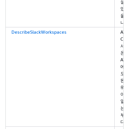
설명
있는
을 
니다
DescribeSlackWorkspaces
AW
Cha
서
온
AW
에 
모든
된 S
워
이스
열할
는 
부
다.