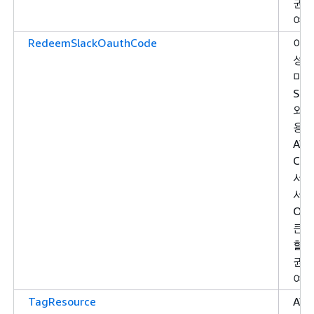
권한
여합
RedeemSlackOauthCode
이전
성된
미
Slac
와 
용
AW
Cha
서
서 
OAu
큰을
할 
권한
여합
TagResource
AW