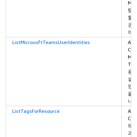
Mic
팀을
할 
권한
여합
ListMicrosoftTeamsUserIdentities
AW
Cha
Mic
Tea
용자
설명
있는
을 
니다
ListTagsForResource
AW
Cha
채널
과 