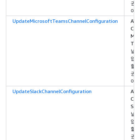
권한
여합
UpdateMicrosoftTeamsChannelConfiguration
AW
Cha
Mic
Tea
널 
업
할 
권한
여합
UpdateSlackChannelConfiguration
AW
Cha
Sla
널 
업
할 
권한