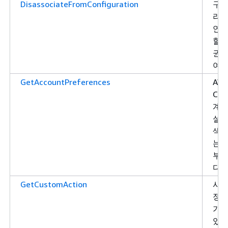
DisassociateFromConfiguration
구
리
연결
할 
권한
여합
GetAccountPreferences
AW
Cha
계정
설정
색할
는 
부
다.
GetCustomAction
사용
정 
가져
있는