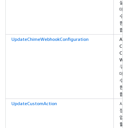
설정
데
수 
한을
합니
UpdateChimeWebhookConfiguration
AW
Cha
Chi
Web
구성
데
수 
한을
합니
UpdateCustomAction
사용
정 
업
할 