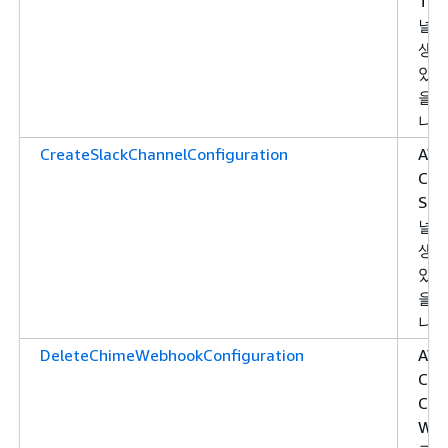
Tea
널 
생성
있는
을 
니다
CreateSlackChannelConfiguration
AW
Cha
Sla
널 
생성
있는
을 
니다
DeleteChimeWebhookConfiguration
AW
Cha
Chi
Web