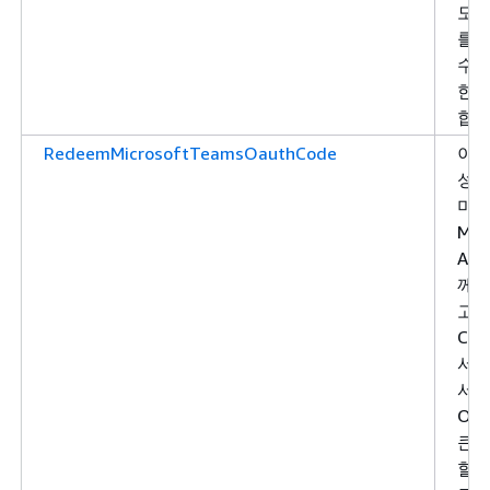
모든
를 
수 
한을
합니
RedeemMicrosoftTeamsOauthCode
이전
성된
미
Mic
API
께 
고 
Cha
서
서 
OAu
큰을
할 