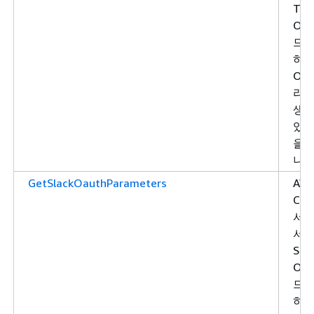
Tea
OAu
드를
하
OAu
라
생성
있는
을 
니다
GetSlackOauthParameters
AW
Cha
서
서 
Sla
OAu
드를
하