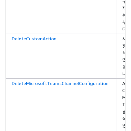
구성
제할
는 
부
다.
DeleteCustomAction
사용
정 
삭제
있는
을 
니다
DeleteMicrosoftTeamsChannelConfiguration
AW
Cha
Mic
Tea
널 
삭제
있는