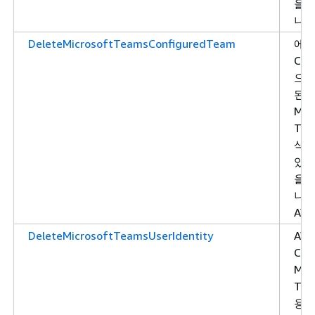
을 
니다
DeleteMicrosoftTeamsConfiguredTeam
에서
Cha
으로
된
Mic
Te
삭제
있는
을 
니다
AW
DeleteMicrosoftTeamsUserIdentity
AW
Cha
Mic
Tea
용자