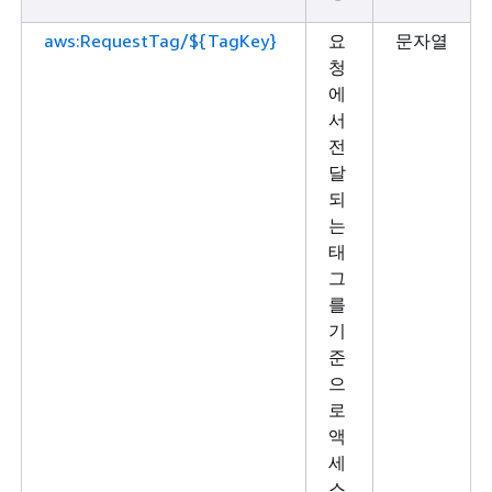
aws:RequestTag/${TagKey}
요
문자열
청
에
서
전
달
되
는
태
그
를
기
준
으
로
액
세
스