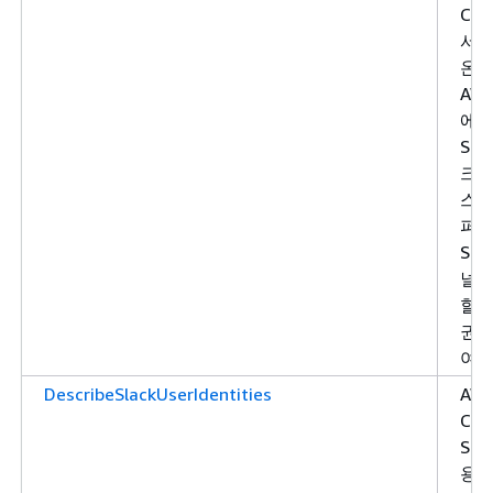
Cha
서
온
AW
에 
Sla
크
스의
퍼
Sla
널을
할 
권한
여합
DescribeSlackUserIdentities
AW
Cha
Sla
용자