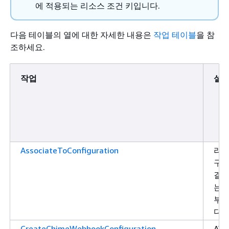
에 적용되는 리소스 조건 키입니다.
다음 테이블의 열에 대한 자세한 내용은
작업 테이블
을 참
조하세요.
작업
설
AssociateToConfiguration
리
구성
결할
는 
부
다.
CreateChimeWebhookConfiguration
AW