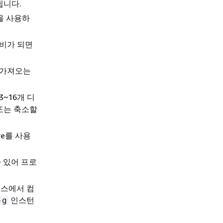
됩니다.
을 사용하
준비가 되면
를 가져오는
3~16개 디
또는 축소할
ere를 사용
트가 있어 프로
바이스에서 컴
인스턴
-g