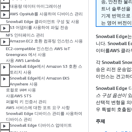
송, 안전한 물
대용량 데이터 마이그레이션
트너 솔루션을
AWS OpsHub를 사용하여 디바이스 관리
기계 번역으로
Snowball Edge 클라이언트 구성 및 사용
는 영어 버전이
S3 어댑터를 사용하여 파일 전송
NFS 인터페이스 관리
Snowball E
Amazon EC2 호환 컴퓨팅 인스턴스 사용
니다. Snowba
EC2-compatible 인스턴스 AWS IoT
이터를AWS 클라우
Greengrass 에서 사용
사용 AWS Lambda
각 Snowball 
Snowball Edge에서 Amazon S3 호환 스
송은 리전 운송업
토리지 사용
이언스는 견고하며 
Snowball Edge에서 Amazon EKS
Anywhere 사용
Snowball Ed
로컬로 IAM 사용
스 구성 옵션이 
사용AWS STS
퍼블릭 키 인증서 관리
선택적 변형을 의
AWS 서비스에 대한 포트 요구 사항
우 특별히 호출됩
Snowball Edge 디바이스 관리를 사용하여
디바이스 관리
주제
Snowball Edge 디바이스 업데이트