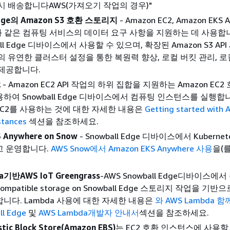
시 배송합니다AWS(가져오기 작업의 경우)"
Edge의 Amazon S3 호환 스토리지
- Amazon EC2, Amazon EKS 
 등과 같은 컴퓨팅 서비스의 데이터 요구 사항을 지원하는 데 사용합니
all Edge 디바이스에서 사용할 수 있으며, 확장된 Amazon S3 AP
드의 유연한 클러스터 설정을 통한 복원력 향상, 로컬 버킷 관리, 
제공합니다.
2
- Amazon EC2 API 작업의 하위 집합을 지원하는 Amazon EC2
하여 Snowball Edge 디바이스에서 컴퓨팅 인스턴스를 실행합
n EC2를 사용하는 것에 대한 자세한 내용은
Getting started with
stances
섹션을 참조하세요.
 Anywhere on Snow
- Snowball Edge 디바이스에서 Kuberne
고 운영합니다.
AWS Snow에서 Amazon EKS Anywhere 사용
을(
a기반AWS IoT Greengrass
-AWS Snowball Edge디바이스에
compatible storage on Snowball Edge 스토리지 작업을 기반으
니다. Lambda 사용에 대한 자세한 내용은
와 AWS Lambda 
ll Edge
및
AWS Lambda개발자 안내서
섹션을 참조하세요.
tic Block Store(Amazon EBS)
는 EC2 호환 인스턴스에 사용할