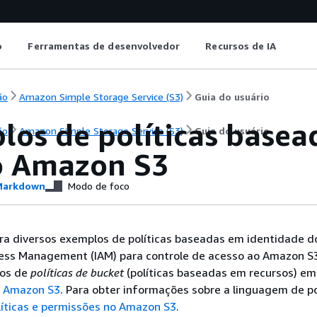
o
Ferramentas de desenvolvedor
Recursos de IA
ão
Amazon Simple Storage Service (S3)
Guia do usuário
los de políticas basea
ão
Amazon Simple Storage Service (S3)
Guia do usuário
o Amazon S3
arkdown
Modo de foco
ra diversos exemplos de políticas baseadas em identidade 
cess Management (IAM) para controle de acesso ao Amazon S
los de
políticas de bucket
(políticas baseadas em recursos) e
o Amazon S3
. Para obter informações sobre a linguagem de po
líticas e permissões no Amazon S3
.