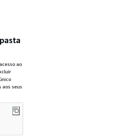
 pasta
 acesso ao
xcluir
único
s aos seus