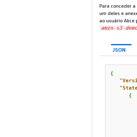
Para conceder a 
um deles e anexe
ao usuário Alice
amzn-s3-dem
JSON
{
"Vers
"Stat
{