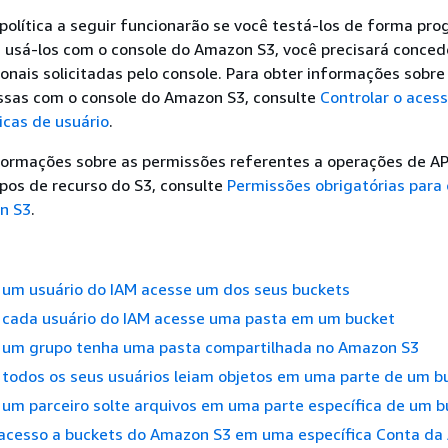
olítica a seguir funcionarão se você testá-los de forma pro
 usá-los com o console do Amazon S3, você precisará conced
onais solicitadas pelo console. Para obter informações sobre
essas com o console do Amazon S3, consulte
Controlar o aces
icas de usuário
.
formações sobre as permissões referentes a operações de AP
pos de recurso do S3, consulte
Permissões obrigatórias para
n S3
.
e um usuário do IAM acesse um dos seus buckets
e cada usuário do IAM acesse uma pasta em um bucket
e um grupo tenha uma pasta compartilhada no Amazon S3
 todos os seus usuários leiam objetos em uma parte de um b
 um parceiro solte arquivos em uma parte específica de um b
o acesso a buckets do Amazon S3 em uma específica Conta d