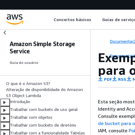
Conceitos básicos
Guias de serviç
Documentaç
Amazon Simple Storage
Service
Exemp
Documentaç
Guia do usuário
para 
PDF
RSS
M
O que é o Amazon S3?
Alteração de disponibilidade do Amazon
S3 Object Lambda
Esta seção most
Introdução
Identity and Ac
Trabalhar com buckets de uso geral
Consulte exemp
Trabalhar com objetos
de bucket para 
Trabalhar com buckets de diretório
IAM, consulte
Po
Trabalhar com a funcionalidade Tabelas