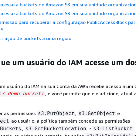
 acesso a buckets do Amazon S3 em sua unidade organizacion
 acesso a buckets do Amazon S3 em sua unidade organizacion
rmissão para recuperar a configuração PublicAccessBlock pa
WS
 criação de buckets a uma região
que um usuário do IAM acesse um do
um usuário do IAM na sua Conta da AWS recebe acesso a um 
, e você permite que ele adicione, atuali
s3-demo-bucket1
r as permissões
,
e
s3:PutObject
s3:GetObject
ao usuário, a política também concede as permissões
ect
,
e
.
Buckets
s3:GetBucketLocation
s3:ListBucket
onais, exigidas pelo console. As ações