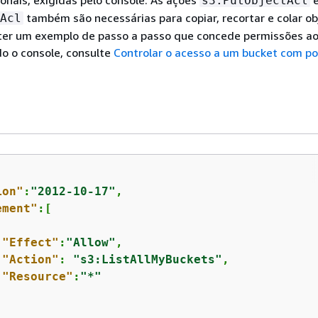
s3:PutObjectAcl
também são necessárias para copiar, recortar e colar ob
Acl
bter um exemplo de passo a passo que concede permissões ao
o o console, consulte
Controlar o acesso a um bucket com pol
ion"
:
"2012-10-17"
,

ement"
:[

"Effect"
:
"Allow"
,

"Action"
: 
"s3:ListAllMyBuckets"
,

"Resource"
:
"*"