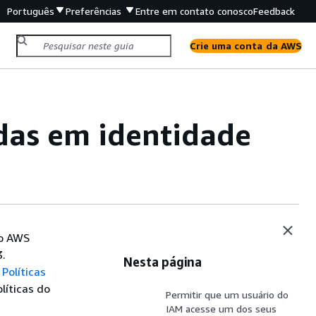
Português
Preferências
Entre em contato conosco
Feedback
Crie uma conta da AWS
das em identidade
do AWS
3.
Nesta página
m
Políticas
líticas do
Permitir que um usuário do
IAM acesse um dos seus