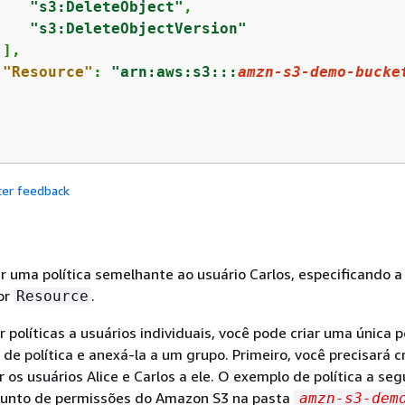
"s3:DeleteObject"
,

"s3:DeleteObjectVersion"
],

"Resource"
: 
"arn:aws:s3:::
amzn-s3-demo-bucke
cer feedback
 uma política semelhante ao usuário Carlos, especificando a
or
.
Resource
 políticas a usuários individuais, você pode criar uma única p
 de política e anexá-la a um grupo. Primeiro, você precisará c
 os usuários Alice e Carlos a ele. O exemplo de política a seg
unto de permissões do Amazon S3 na pasta
amzn-s3-dem