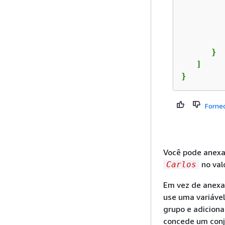
         
      }

   ]

}
Forne
Você pode anexar
no val
Carlos
Em vez de anexar
use uma variável
grupo e adicionar
concede um conj