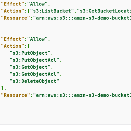
"Effect"
:
"Allow"
,

"Action"
:[
"s3:ListBucket"
,
"s3:GetBucketLocat
"Resource"
:
"arn:aws:s3:::amzn-s3-demo-bucket
"Effect"
:
"Allow"
,

"Action"
:[

"s3:PutObject"
,

"s3:PutObjectAcl"
,

"s3:GetObject"
,

"s3:GetObjectAcl"
,

"s3:DeleteObject"
],

"Resource"
:
"arn:aws:s3:::amzn-s3-demo-bucket