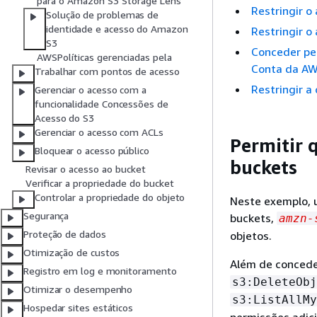
para o Amazon S3 Storage Lens
Restringir o
Solução de problemas de
identidade e acesso do Amazon
Restringir o
S3
Conceder pe
AWSPolíticas gerenciadas pela
Conta da A
Trabalhar com pontos de acesso
Restringir a
Gerenciar o acesso com a
funcionalidade Concessões de
Acesso do S3
Gerenciar o acesso com ACLs
Permitir 
Bloquear o acesso público
buckets
Revisar o acesso ao bucket
Verificar a propriedade do bucket
Controlar a propriedade do objeto
Neste exemplo, 
Segurança
buckets,
amzn-
Proteção de dados
objetos.
Otimização de custos
Além de concede
Registro em log e monitoramento
s3:DeleteObj
Otimizar o desempenho
s3:ListAllMy
Hospedar sites estáticos
permissões adici