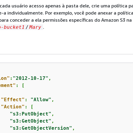
cada usuário acesso apenas à pasta dele, crie uma política p
-a individualmente. Por exemplo, você pode anexar a política
 para conceder a ela permissões específicas do Amazon S3 na
.
o-bucket1
/
Mary
ion"
:
"2012-10-17"
,

ement"
: [

"Effect"
: 
"Allow"
,

"Action"
: [

"s3:PutObject"
,

"s3:GetObject"
,

"s3:GetObjectVersion"
,
