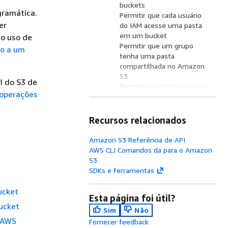
buckets
gramática.
Permitir que cada usuário
er
do IAM acesse uma pasta
em um bucket
 o uso de
Permitir que um grupo
so a um
tenha uma pasta
compartilhada no Amazon
S3
I do S3 de
Permitir que todos os seus
 operações
usuários leiam objetos em
uma parte de um bucket
Permitir que um parceiro
Recursos relacionados
solte arquivos em uma
parte específica de um
Amazon S3 Referência de API
bucket
AWS CLI Comandos da para o Amazon
Restringir o acesso a
S3
buckets do Amazon S3 em
SDKs e ferramentas
uma específica Conta da
AWS
ucket
Esta página foi útil?
Restringir o acesso a
ucket
buckets do Amazon S3 em
Sim
Não
sua unidade organizacional
a AWS
Fornecer feedback