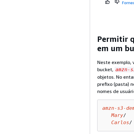
Forne
Permitir 
em um bu
Neste exemplo, v
bucket,
amzn-s
objetos. No enta
prefixo (pasta) 
nomes de usuári
amzn-s3-de
Mary
/

Carlos
/