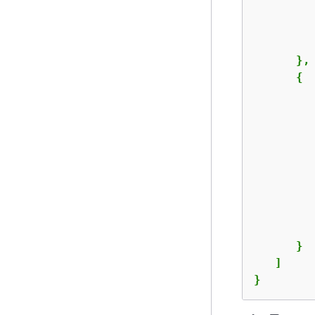
      },

{
         
      }

   ]

}