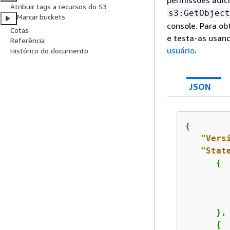
Atribuir tags a recursos do S3
s3:GetObject
Marcar buckets
console. Para o
Cotas
e testa-as usand
Referência
usuário
.
Histórico do documento
JSON
{
"Vers
"Stat
{
      },

{