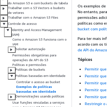
do Amazon S3 e com buckets de tabela
Os exemplos de p
Trabalhar com o S3 Vectors e buckets
No entanto, para
de vetores
permissões adici
Trabalhar com o Amazon S3 Files
políticas como 
Controle de acesso
bucket com polít
Identity and Access Management
(IAM)
Para ter mais in
Como o Amazon S3 funciona com o
acordo com os ti
IAM
Solicitar autorização
de API do Amazo
Permissões obrigatórias para
Tópicos
operações de API do S3
Políticas e permissões
Permitir qu
Políticas de buckets
Permitir qu
Políticas baseadas em identidade
Controlar o acesso ao bucket
Permitir qu
Exemplos de políticas
Permitir que
baseadas em identidade
Demonstrações usando políticas
Permitir que
Usar funções vinculadas a serviços
Restringir 