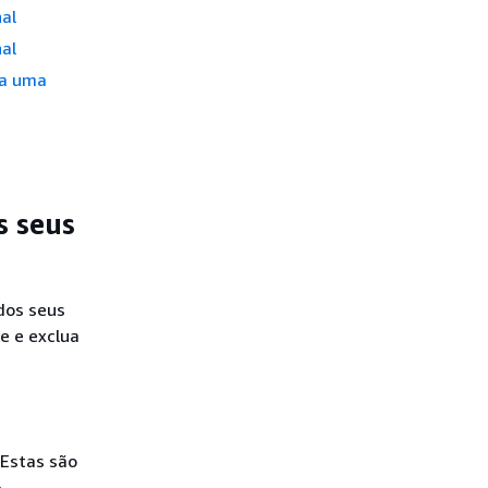
Restringir o acesso a
al
buckets do Amazon S3 em
sua unidade organizacional
al
Conceder permissão para
ra uma
recuperar a configuração
PublicAccessBlock para uma
Conta da AWS
Restringir a criação de
buckets a uma região
s seus
dos seus
ze e exclua
 Estas são
e