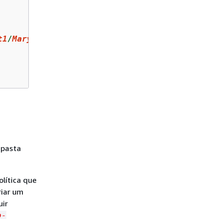
t1
/
Mary
/*"
 pasta
olítica que
riar um
uir
o-