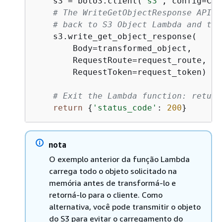
    s3 = boto3.client(
's3'
, config=Con
# The WriteGetObjectResponse API s
# back to S3 Object Lambda and the
    s3.write_get_object_response(

        Body=transformed_object,

        RequestRoute=request_route,

        RequestToken=request_token)

# Exit the Lambda function: return
return
{
'status_code'
: 
200
}       
nota
O exemplo anterior da função Lambda
carrega todo o objeto solicitado na
memória antes de transformá-lo e
retorná-lo para o cliente. Como
alternativa, você pode transmitir o objeto
do S3 para evitar o carregamento do