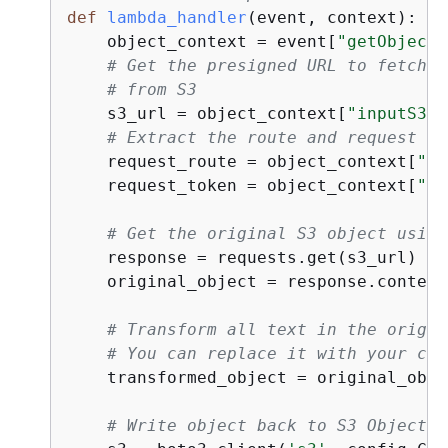
def
lambda_handler
(
event, context
):
    object_context = event[
"getObjectC
# Get the presigned URL to fetch t
# from S3
    s3_url = object_context[
"inputS3Ur
# Extract the route and request to
    request_route = object_context[
"ou
    request_token = object_context[
"ou
# Get the original S3 object using
    response = requests.get(s3_url)

    original_object = response.content
# Transform all text in the origin
# You can replace it with your cus
    transformed_object = original_obje
# Write object back to S3 Object L