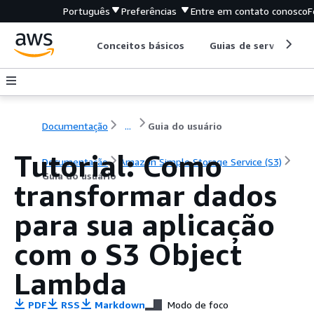
Português
Preferências
Entre em contato conosco
F
Conceitos básicos
Guias de serviço
Documentação
...
Guia do usuário
Tutorial: Como
Documentação
Amazon Simple Storage Service (S3)
Guia do usuário
transformar dados
para sua aplicação
com o S3 Object
Lambda
PDF
RSS
Markdown
Modo de foco