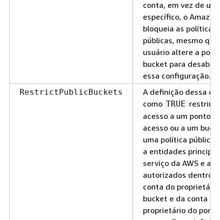
conta, em vez de um
específico, o Amazon
bloqueia as políticas
públicas, mesmo que
usuário altere a polít
bucket para desabilit
essa configuração.
A definição dessa op
RestrictPublicBuckets
como
restring
TRUE
acesso a um ponto d
acesso ou a um buck
uma política pública
a entidades principai
serviço da AWS e a u
autorizados dentro 
conta do proprietário
bucket e da conta do
proprietário do pont