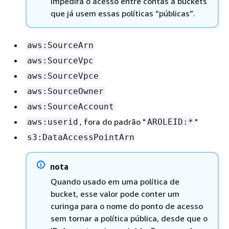
impedirá o acesso entre contas a buckets
que já usem essas políticas “públicas”.
aws:SourceArn
aws:SourceVpc
aws:SourceVpce
aws:SourceOwner
aws:SourceAccount
, fora do padrão "
"
aws:userid
AROLEID:*
s3:DataAccessPointArn
nota
Quando usado em uma política de
bucket, esse valor pode conter um
curinga para o nome do ponto de acesso
sem tornar a política pública, desde que o