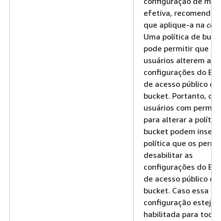
configuração de man
efetiva, recomenda
que aplique-a na
con
Uma política de buck
pode permitir que os
usuários alterem as
configurações do Blo
de acesso público de
bucket. Portanto, os
usuários com permis
para alterar a polític
bucket podem inseri
política que os permi
desabilitar as
configurações do Blo
de acesso público do
bucket. Caso essa
configuração esteja
habilitada para toda 