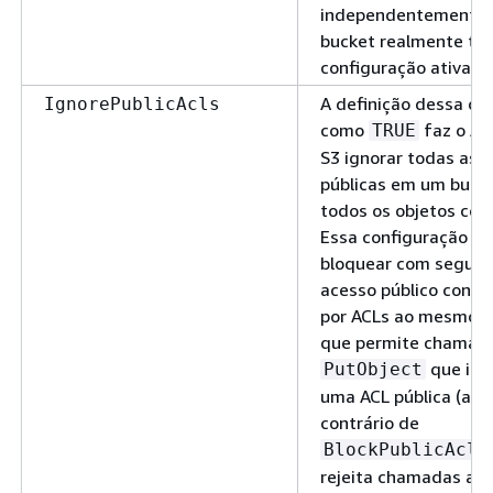
independentemente 
bucket realmente ter
configuração ativada
A definição dessa op
IgnorePublicAcls
como
faz o A
TRUE
S3 ignorar todas as 
públicas em um buck
todos os objetos con
Essa configuração pe
bloquear com segura
acesso público conce
por ACLs ao mesmo 
que permite chamad
que inc
PutObject
uma ACL pública (ao
contrário de
BlockPublicAcls
rejeita chamadas a