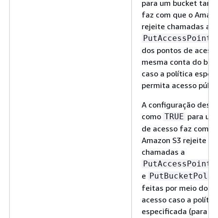
para um bucket tam
faz com que o Amazo
rejeite chamadas a
PutAccessPointP
dos pontos de acess
mesma conta do buc
caso a política espec
permita acesso públi
A configuração dess
como
para um
TRUE
de acesso faz com q
Amazon S3 rejeite
chamadas a
PutAccessPointP
e
PutBucketPolic
feitas por meio do p
acesso caso a polític
especificada (para o