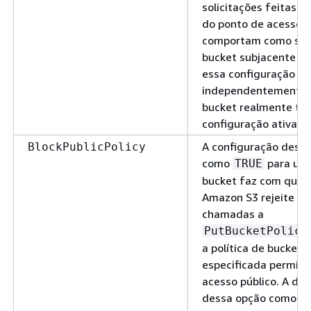
solicitações feitas p
do ponto de acesso 
comportam como se 
bucket subjacente ti
essa configuração at
independentemente 
bucket realmente ter
configuração ativada
A configuração dess
BlockPublicPolicy
como
para um
TRUE
bucket faz com que 
Amazon S3 rejeite
chamadas a
PutBucketPolicy
a política de bucket
especificada permita
acesso público. A def
dessa opção como
T