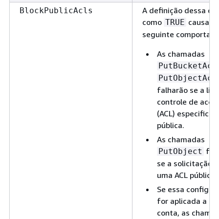
A definição dessa op
BlockPublicAcls
como
causa o
TRUE
seguinte comportam
As chamadas
PutBucketAcl
PutObjectAcl
falharão se a lis
controle de aces
(ACL) especificad
pública.
As chamadas
fal
PutObject
se a solicitação i
uma ACL pública.
Se essa configur
for aplicada a u
conta, as chama