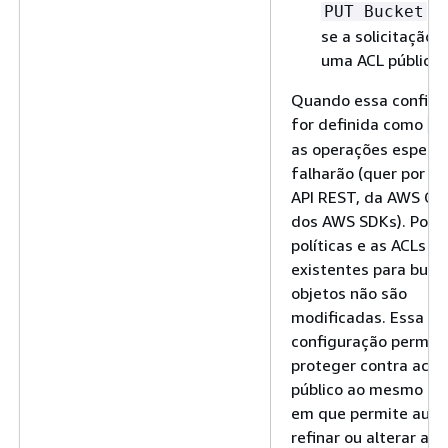
fa
PUT Bucket
se a solicitação i
uma ACL pública.
Quando essa configu
for definida como
T
as operações especif
falharão (quer por m
API REST, da AWS CLI
dos AWS SDKs). Poré
políticas e as ACLs
existentes para buck
objetos não são
modificadas. Essa
configuração permite
proteger contra aces
público ao mesmo t
em que permite audit
refinar ou alterar as