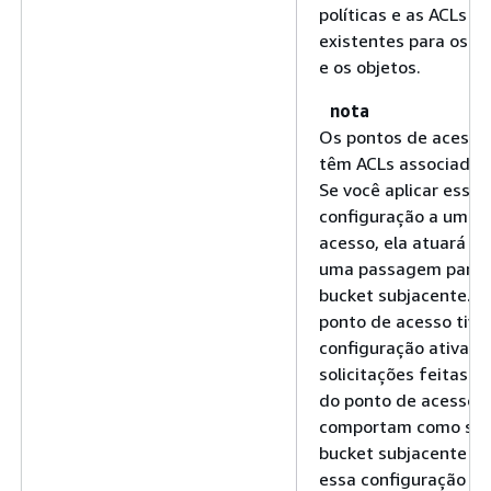
políticas e as ACLs
existentes para os b
e os objetos.
nota
Os pontos de acesso
têm ACLs associadas 
Se você aplicar essa
configuração a um p
acesso, ela atuará c
uma passagem para 
bucket subjacente. S
ponto de acesso tive
configuração ativada
solicitações feitas p
do ponto de acesso 
comportam como se 
bucket subjacente ti
essa configuração at