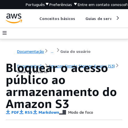
Português
Preferências
Entre em contato conosco
F
Conceitos básicos
Guias de serviço
Documentação
...
Guia do usuário
Bloquear o acesso
Documentação
Amazon Simple Storage Service (S3)
Guia do usuário
público ao
armazenamento do
Amazon S3
PDF
RSS
Markdown
Modo de foco