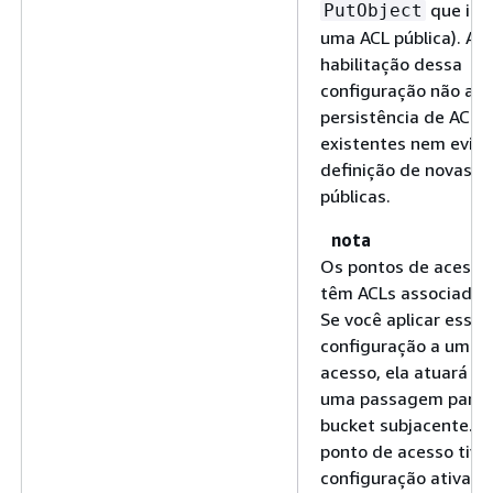
que inc
PutObject
uma ACL pública). A
habilitação dessa
configuração não afe
persistência de ACLs
existentes nem evita
definição de novas A
públicas.
nota
Os pontos de acesso
têm ACLs associadas 
Se você aplicar essa
configuração a um p
acesso, ela atuará c
uma passagem para 
bucket subjacente. S
ponto de acesso tive
configuração ativada