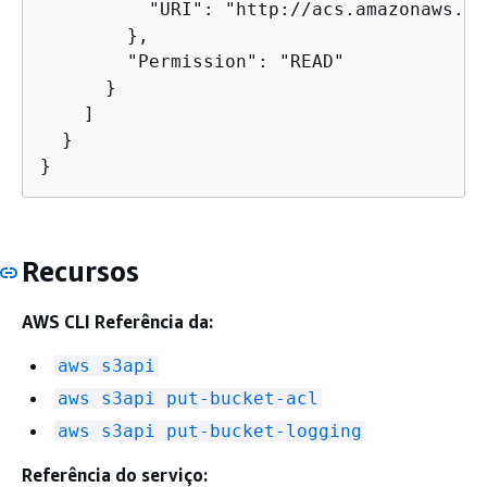
          "URI": "http://acs.amazonaws.co
        },

        "Permission": "READ"

      }

    ]

  }

}
Recursos
AWS CLI Referência da:
aws s3api
aws s3api put-bucket-acl
aws s3api put-bucket-logging
Referência do serviço: