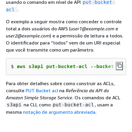
usando o comando em nível de API
put-bucket-
.
acl
O exemplo a seguir mostra como conceder o controle
total a dois usuários do AWS (
user1@example.com
e
user2@example.com
) e a permissão de leitura a todos.
O identificador para “todos” vem de um URI especial
que você transmite como um parâmetro.
$ 
aws s3api put-bucket-acl --bucket 
amzn
-
Para obter detalhes sobre como construir as ACLs,
consulte
PUT Bucket acl
na
Referência da API do
Amazon Simple Storage Service
. Os comandos de ACL
na CLI, como
, usam a
s3api
put-bucket-acl
mesma
notação de argumento abreviada
.