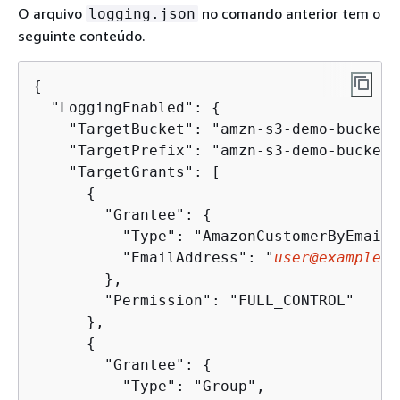
O arquivo
no comando anterior tem o
logging.json
seguinte conteúdo.
{
  "LoggingEnabled": 
{
    "TargetBucket": "amzn-s3-demo-bucket",
    "TargetPrefix": "amzn-s3-demo-bucketL
    "TargetGrants": [

{
        "Grantee": 
{
          "Type": "AmazonCustomerByEmail",
          "EmailAddress": "
user@example.c
        },

        "Permission": "FULL_CONTROL"

      },

{
        "Grantee": 
{
          "Type": "Group",
