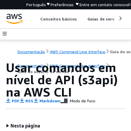
Português
Preferências
Entre em contato conosco
F
Conceitos básicos
Guias de serviço
Documentação
AWS Command Line Interface
G
Usar comandos em
Documentação
AWS Command Line Interface
Guia do usuário da versão 1
nível de API (s3api)
na AWS CLI
PDF
RSS
Markdown
Modo de foco
Nesta página