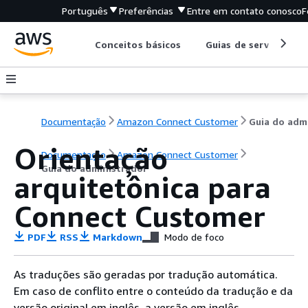
Português
Preferências
Entre em contato conosco
F
Conceitos básicos
Guias de serviço
Documentação
Amazon Connect Customer
Orientação
Documentação
Amazon Connect Customer
Guia do administrador
arquitetônica para
Connect Customer
PDF
RSS
Markdown
Modo de foco
As traduções são geradas por tradução automática.
Em caso de conflito entre o conteúdo da tradução e da
versão original em inglês, a versão em inglês