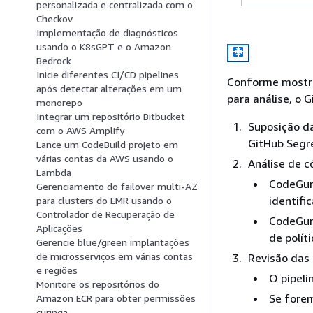
personalizada e centralizada com o
Checkov
Implementação de diagnósticos
usando o K8sGPT e o Amazon
Bedrock
Inicie diferentes CI/CD pipelines
Conforme mostra
após detectar alterações em um
para análise, o 
monorepo
Integrar um repositório Bitbucket
Suposição d
com o AWS Amplify
GitHub Segre
Lance um CodeBuild projeto em
várias contas da AWS usando o
Análise de c
Lambda
CodeGuru
Gerenciamento do failover multi-AZ
identifi
para clusters do EMR usando o
Controlador de Recuperação de
CodeGuru
Aplicações
de políti
Gerencie blue/green implantações
de microsserviços em várias contas
Revisão das
e regiões
O pipeli
Monitore os repositórios do
Se forem
Amazon ECR para obter permissões
curinga