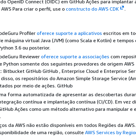
do OpenID Connect (OIDC) em GitHub Ações para implantar 
 AWS Para criar o perfil, use o
constructo do AWS CDK
.
deGuru Profiler
oferece suporte a aplicativos
escritos em to
e máquina virtual Java (JVM) (como Scala e Kotlin) e tempos
ython 3.6 ou posterior.
odeGuru Reviewer
oferece suporte a associações
com reposit
 e Python somente dos seguintes provedores de origem AWS
Bitbucket GitHub GitHub , Enterprise Cloud e Enterprise Ser
disso, os repositórios do Amazon Simple Storage Service (A
tados por meio de ações. GitHub
uma forma automatizada de apresentar as descobertas dura
integração contínua e implantação contínua (CI/CD). Em vez d
itHub Ações como um método alternativo para manipular e ex
.
iços da AWS não estão disponíveis em todos Regiões da AWS.
isponibilidade de uma região, consulte
AWS Services by Regio