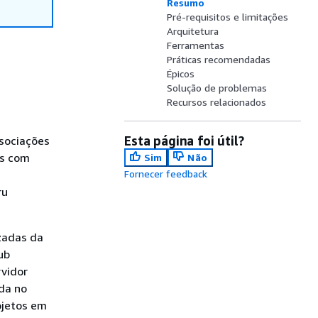
Resumo
Pré-requisitos e limitações
Arquitetura
Ferramentas
Práticas recomendadas
Épicos
Solução de problemas
Recursos relacionados
Esta página foi útil?
ssociações
os com
Sim
Não
Fornecer feedback
ru
zadas da
ub
rvidor
da no
ojetos em