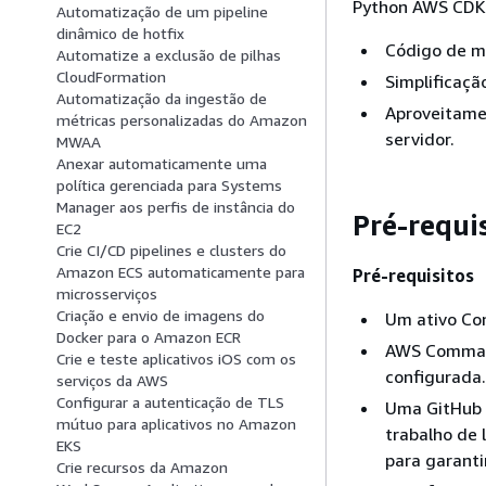
Python AWS CDK 
Automatização de um pipeline
dinâmico de hotfix
Código de m
Automatize a exclusão de pilhas
CloudFormation
Simplificaçã
Automatização da ingestão de
Aproveitame
métricas personalizadas do Amazon
servidor.
MWAA
Anexar automaticamente uma
política gerenciada para Systems
Manager aos perfis de instância do
Pré-requis
EC2
Crie CI/CD pipelines e clusters do
Amazon ECS automaticamente para
Pré-requisitos
microsserviços
Criação e envio de imagens do
Um ativo Co
Docker para o Amazon ECR
AWS Comman
Crie e teste aplicativos iOS com os
configurada.
serviços da AWS
Configurar a autenticação de TLS
Uma GitHub c
mútuo para aplicativos no Amazon
trabalho de 
EKS
para garanti
Crie recursos da Amazon