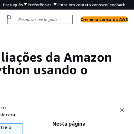
Português
Preferências
Entre em contato conosco
Feedback
Crie uma conta da AWS
aliações da Amazon
ython usando o
e o
alecerá.
Nesta página
tre o