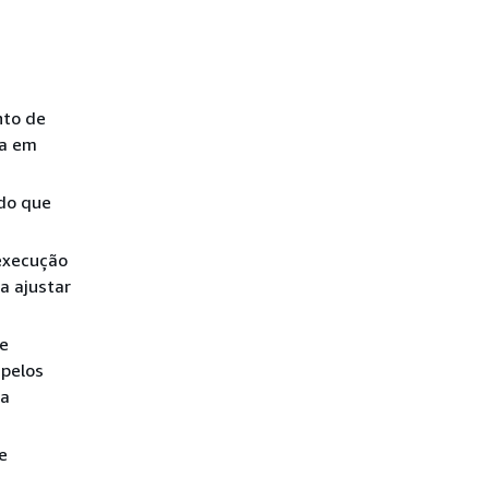
nto de
ra em
do que
execução
a ajustar
de
 pelos
ra
e