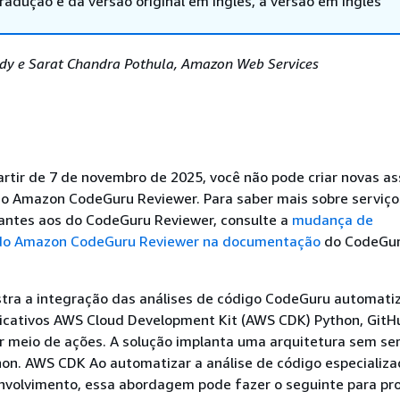
adução e da versão original em inglês, a versão em inglês
dy e Sarat Chandra Pothula, Amazon Web Services
rtir de 7 de novembro de 2025, você não pode criar novas a
 no Amazon CodeGuru Reviewer. Para saber mais sobre serviç
antes aos do CodeGuru Reviewer, consulte a
mudança de
 do Amazon CodeGuru Reviewer na documentação
do CodeGu
tra a integração das análises de código CodeGuru automati
icativos AWS Cloud Development Kit (AWS CDK) Python, GitH
r meio de ações. A solução implanta uma arquitetura sem se
hon. AWS CDK Ao automatizar a análise de código especializa
envolvimento, essa abordagem pode fazer o seguinte para pr