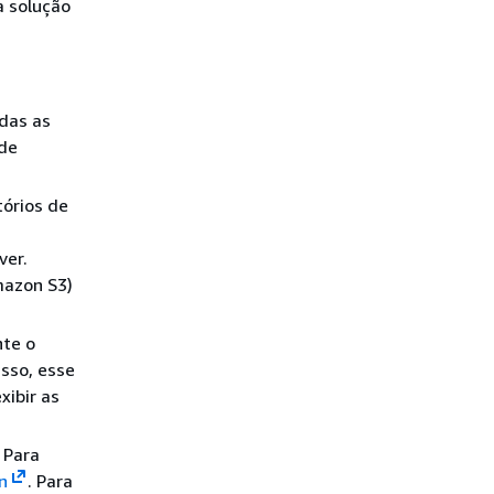
a solução
das as
 de
órios de
ver.
mazon S3)
nte o
isso, esse
ibir as
 Para
n
. Para