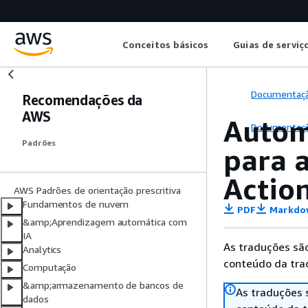
Conceitos básicos
Guias de serviç
Documentaç
Recomendações da
AWS
Autom
Documentaç
Padrões
para 
Actio
AWS Padrões de orientação prescritiva
Fundamentos de nuvem
PDF
Markdo
&amp;Aprendizagem automática com
IA
As traduções são
Analytics
conteúdo da trad
Computação
&amp;armazenamento de bancos de
As traduções 
dados