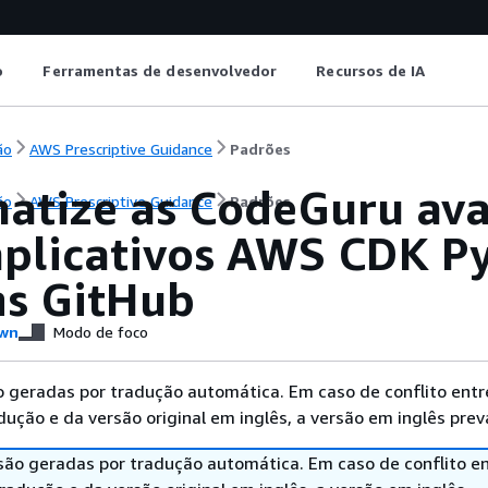
o
Ferramentas de desenvolvedor
Recursos de IA
ão
AWS Prescriptive Guidance
Padrões
atize as CodeGuru av
ão
AWS Prescriptive Guidance
Padrões
aplicativos AWS CDK P
ns GitHub
wn
Modo de foco
 geradas por tradução automática. Em caso de conflito entr
ução e da versão original em inglês, a versão em inglês prev
são geradas por tradução automática. Em caso de conflito en