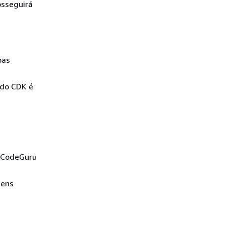
osseguirá
pas
 do CDK é
a CodeGuru
gens