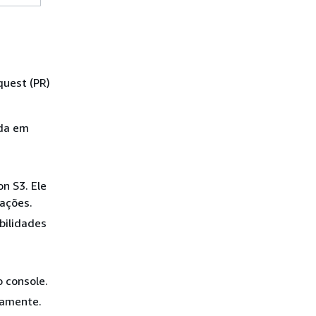
uest (PR)
ada em
n S3. Ele
zações.
bilidades
o console.
tamente.