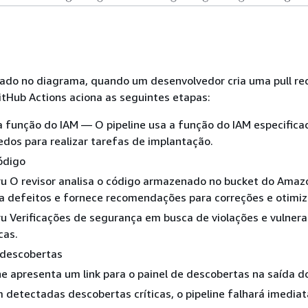
do no diagrama, quando um desenvolvedor cria uma pull req
GitHub Actions aciona as seguintes etapas:
a função do IAM — O pipeline usa a função do IAM especific
dos para realizar tarefas de implantação.
ódigo
 O revisor analisa o código armazenado no bucket do Amazo
ca defeitos e fornece recomendações para correções e otimi
 Verificações de segurança em busca de violações e vulnera
cas.
 descobertas
ne apresenta um link para o painel de descobertas na saída d
 detectadas descobertas críticas, o pipeline falhará imedia