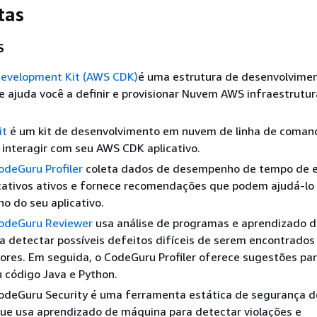
tas
S
evelopment Kit (AWS CDK)
é uma estrutura de desenvolvime
 ajuda você a definir e provisionar Nuvem AWS infraestrutu
it
é um kit de desenvolvimento em nuvem de linha de coman
 interagir com seu AWS CDK aplicativo.
deGuru Profiler
coleta dados de desempenho de tempo de 
cativos ativos e fornece recomendações que podem ajudá-lo 
 do seu aplicativo.
odeGuru Reviewer
usa análise de programas e aprendizado 
 detectar possíveis defeitos difíceis de serem encontrados
res. Em seguida, o CodeGuru Profiler oferece sugestões pa
 código Java e Python.
deGuru Security é uma ferramenta estática de segurança d
que usa aprendizado de máquina para detectar violações e