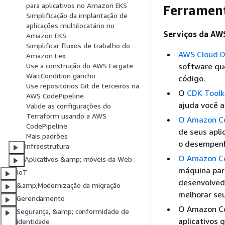
para aplicativos no Amazon EKS
Ferramen
Simplificação da implantação de
aplicações multilocatário no
Serviços da AW
Amazon EKS
Simplificar fluxos de trabalho do
AWS Cloud D
Amazon Lex
software que
Use a construção do AWS Fargate
WaitCondition gancho
código.
Use repositórios Git de terceiros na
O
CDK Toolk
AWS CodePipeline
ajuda você a
Valide as configurações do
Terraform usando a AWS
O Amazon Co
CodePipeline
de seus apli
Mais padrões
o desempenho
Infraestrutura
O Amazon C
Aplicativos &amp; móveis da Web
máquina para
IoT
desenvolvedo
&amp;Modernização da migração
melhorar seu
Gerenciamento
O Amazon Co
Segurança, &amp; conformidade de
aplicativos 
identidade