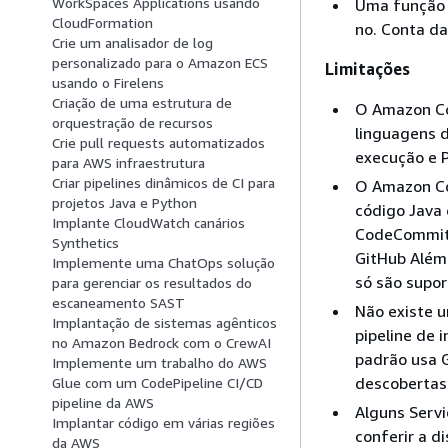
WorkSpaces Applications usando
Uma função 
CloudFormation
no. Conta da
Crie um analisador de log
personalizado para o Amazon ECS
Limitações
usando o Firelens
Criação de uma estrutura de
O Amazon Co
orquestração de recursos
linguagens d
Crie pull requests automatizados
execução e P
para AWS infraestrutura
Criar pipelines dinâmicos de CI para
O Amazon C
projetos Java e Python
código Java
Implante CloudWatch canários
CodeCommit: 
Synthetics
GitHub Além 
Implemente uma ChatOps solução
só são supor
para gerenciar os resultados do
escaneamento SAST
Não existe 
Implantação de sistemas agênticos
pipeline de 
no Amazon Bedrock com o CrewAI
padrão usa G
Implemente um trabalho do AWS
descobertas
Glue com um CodePipeline CI/CD
pipeline da AWS
Alguns Serv
Implantar código em várias regiões
conferir a d
da AWS