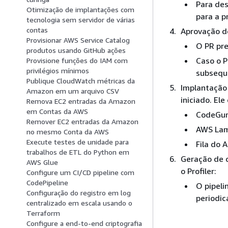
Para des
Otimização de implantações com
para a p
tecnologia sem servidor de várias
contas
Aprovação d
Provisionar AWS Service Catalog
O PR pre
produtos usando GitHub ações
Caso o P
Provisione funções do IAM com
privilégios mínimos
subsequ
Publique CloudWatch métricas da
Implantação
Amazon em um arquivo CSV
iniciado. El
Remova EC2 entradas da Amazon
em Contas da AWS
CodeGuru
Remover EC2 entradas da Amazon
AWS Lam
no mesmo Conta da AWS
Execute testes de unidade para
Fila do
trabalhos de ETL do Python em
Geração de d
AWS Glue
o Profiler:
Configure um CI/CD pipeline com
CodePipeline
O pipeli
Configuração do registro em log
periodic
centralizado em escala usando o
Terraform
Configure a end-to-end criptografia