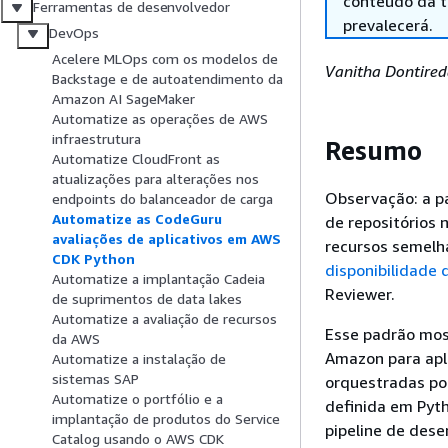
conteúdo da tr
Ferramentas de desenvolvedor
prevalecerá.
DevOps
Acelere MLOps com os modelos de
Vanitha Dontired
Backstage e de autoatendimento da
Amazon AI SageMaker
Automatize as operações de AWS
infraestrutura
Resumo
Automatize CloudFront as
atualizações para alterações nos
Observação: a pa
endpoints do balanceador de carga
Automatize as CodeGuru
de repositórios
avaliações de aplicativos em AWS
recursos semelh
CDK Python
disponibilidade
Automatize a implantação Cadeia
Reviewer.
de suprimentos de data lakes
Automatize a avaliação de recursos
Esse padrão mos
da AWS
Amazon para apl
Automatize a instalação de
sistemas SAP
orquestradas po
Automatize o portfólio e a
definida em Pyt
implantação de produtos do Service
pipeline de des
Catalog usando o AWS CDK