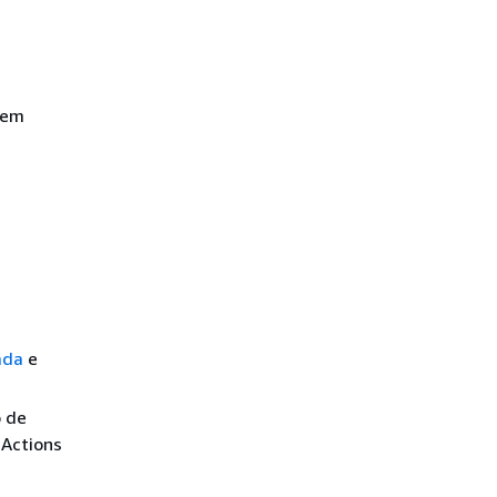
sem
ada
e
o de
 Actions