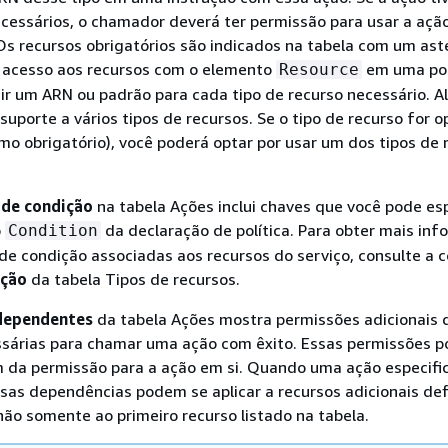
ecessários, o chamador deverá ter permissão para usar a açã
Os recursos obrigatórios são indicados na tabela com um aster
o acesso aos recursos com o elemento
em uma pol
Resource
uir um ARN ou padrão para cada tipo de recurso necessário. 
uporte a vários tipos de recursos. Se o tipo de recurso for o
mo obrigatório), você poderá optar por usar um dos tipos de 
 de condição
na tabela Ações inclui chaves que você pode esp
o
da declaração de política. Para obter mais in
Condition
de condição associadas aos recursos do serviço, consulte a 
ição
da tabela Tipos de recursos.
dependentes
da tabela Ações mostra permissões adicionais 
sárias para chamar uma ação com êxito. Essas permissões 
m da permissão para a ação em si. Quando uma ação especifi
as dependências podem se aplicar a recursos adicionais def
não somente ao primeiro recurso listado na tabela.