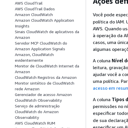
Ações def
AWS CloudTrail
AWS CloudTrail Dados
Você pode espec
Amazon CloudWatch
Amazon CloudWatch Application
política do IAM.
Insights
AWS. Quando usa
Sinais CloudWatch de aplicativos da
à operação da A
Amazon
casos, uma única
Servidor MCP CloudWatch do
algumas operaçõ
Amazon Application Signals
Amazon, CloudWatch
A coluna
Nível d
evidentemente
Monitor de CloudWatch Internet da
leitura, gravaçã
Amazon
ajudar você a c
CloudWatch Registros da Amazon
uma política. Pa
Monitor sintético de CloudWatch
acesso em resum
rede Amazon
Gerenciador de acesso Amazon
A coluna
Tipos d
CloudWatch Observability
permissões no ní
Serviço de administração
CloudWatch do Amazon
especificar todos
Observability
de sua declaraçã
AWS CloudWatch RUM
especificar um A