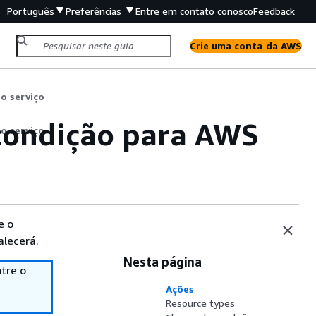
Português
Preferências
Entre em contato conosco
Feedback
Crie uma conta da AWS
o serviço
 condição para AWS
o serviço
e o
alecerá.
Nesta página
tre o
Ações
Resource types