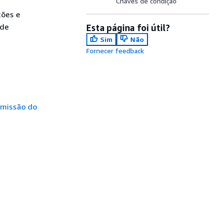
Chaves de condição
ções e
 de
Esta página foi útil?
Sim
Não
Fornecer feedback
rmissão do