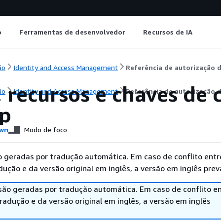
o
Ferramentas de desenvolvedor
Recursos de IA
ão
Identity and Access Management
Referência de autorização d
, recursos e chaves de
ão
Identity and Access Management
Referência de autorização d
p
wn
Modo de foco
 geradas por tradução automática. Em caso de conflito entr
ução e da versão original em inglês, a versão em inglês prev
são geradas por tradução automática. Em caso de conflito en
adução e da versão original em inglês, a versão em inglês