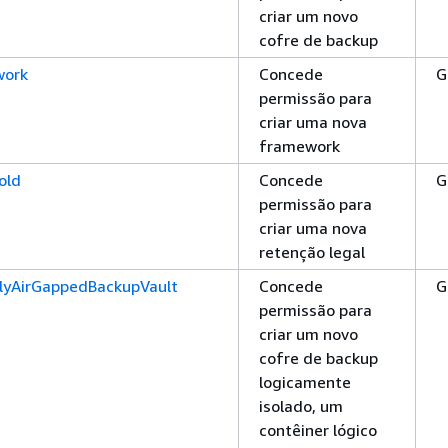
criar um novo
cofre de backup
work
Concede
G
permissão para
criar uma nova
framework
old
Concede
G
permissão para
criar uma nova
retenção legal
llyAirGappedBackupVault
Concede
G
permissão para
criar um novo
cofre de backup
logicamente
isolado, um
contêiner lógico