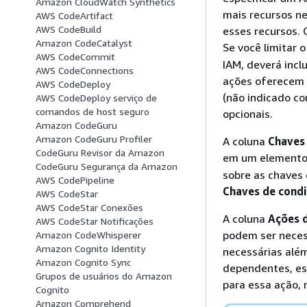
Amazon CloudWatch Synthetics
mais recursos n
AWS CodeArtifact
AWS CodeBuild
esses recursos. 
Amazon CodeCatalyst
Se você limitar 
AWS CodeCommit
IAM, deverá incl
AWS CodeConnections
ações oferecem s
AWS CodeDeploy
(não indicado co
AWS CodeDeploy serviço de
comandos de host seguro
opcionais.
Amazon CodeGuru
Amazon CodeGuru Profiler
A coluna
Chaves
CodeGuru Revisor da Amazon
em um element
CodeGuru Segurança da Amazon
sobre as chaves 
AWS CodePipeline
Chaves de cond
AWS CodeStar
AWS CodeStar Conexões
A coluna
Ações 
AWS CodeStar Notificações
podem ser neces
Amazon CodeWhisperer
Amazon Cognito Identity
necessárias alé
Amazon Cognito Sync
dependentes, ess
Grupos de usuários do Amazon
para essa ação, 
Cognito
Amazon Comprehend