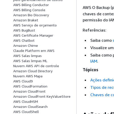
AWS Billing Conductor
AWS O Backup (pr
AWS Billing Console
chaves de contex
Amazon Bio Discovery
permissão do IA
Amazon Braket
AWS Serviço de orçamento
Referências:
AWS BugBust
AWS Certificate Manager
Saiba como
AWS Chatbot
Amazon Chime
Visualize um
Claude Platform em AWS
Saiba como p
AWS Salas limpas
IAM
.
AWS Salas limpas ML
Nuvem AWS API de controle
Tópicos
Amazon Cloud Directory
Nuvem AWS Mapa
Ações defin
AWS Cloud9
AWS CloudFormation
Tipos de rec
Amazon CloudFront
Chaves de c
Amazon CloudFront KeyValueStore
AWS CloudHSM
Amazon CloudSearch
AWS CloudShell