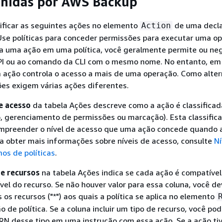
inidas por AWS Backup
ificar as seguintes ações no elemento
de uma decl
Action
 Use políticas para conceder permissões para executar uma o
 uma ação em uma política, você geralmente permite ou ne
PI ou ao comando da CLI com o mesmo nome. No entanto, em
 ação controla o acesso a mais de uma operação. Como alter
es exigem várias ações diferentes.
e acesso
da tabela Ações descreve como a ação é classificada
o, gerenciamento de permissões ou marcação). Esta classific
ompreender o nível de acesso que uma ação concede quando 
ra obter mais informações sobre níveis de acesso, consulte
Ní
os de políticas
.
e recursos
na tabela Ações indica se cada ação é compatíve
vel do recurso. Se não houver valor para essa coluna, você d
 os recursos ("*") aos quais a política se aplica no elemento
o de política. Se a coluna incluir um tipo de recurso, você po
RN desse tipo em uma instrução com essa ação. Se a ação ti