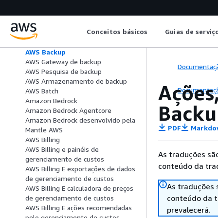
Amazon Athena
AWS Audit Manager
Amazon Aurora DSQL
Conceitos básicos
Guias de serviç
AWS Auto Scaling
AWS Intercâmbio de dados B2B
AWS Backup
AWS Gateway de backup
Documentaç
AWS Pesquisa de backup
AWS Armazenamento de backup
Ações
Documentaç
AWS Batch
Amazon Bedrock
Backu
Amazon Bedrock Agentcore
Amazon Bedrock desenvolvido pela
PDF
Markdo
Mantle AWS
AWS Billing
AWS Billing e painéis de
As traduções são
gerenciamento de custos
conteúdo da trad
AWS Billing E exportações de dados
de gerenciamento de custos
As traduções 
AWS Billing E calculadora de preços
conteúdo da tr
de gerenciamento de custos
AWS Billing E ações recomendadas
prevalecerá.
pelo gerenciamento de custos