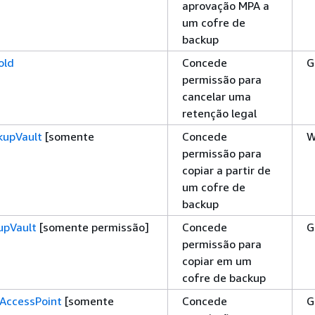
aprovação MPA a
um cofre de
backup
old
Concede
G
permissão para
cancelar uma
retenção legal
upVault
[somente
Concede
W
permissão para
copiar a partir de
um cofre de
backup
upVault
[somente permissão]
Concede
G
permissão para
copiar em um
cofre de backup
AccessPoint
[somente
Concede
G