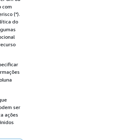
o com
isco (*).
ítica do
Algumas
pcional
recurso
ecificar
formações
coluna
que
podem ser
ca ações
inidos