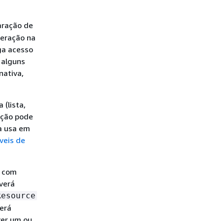
aração de
peração na
ga acesso
 alguns
nativa,
 (lista,
ação pode
a usa em
veis de
l com
everá
Resource
derá
ver um ou