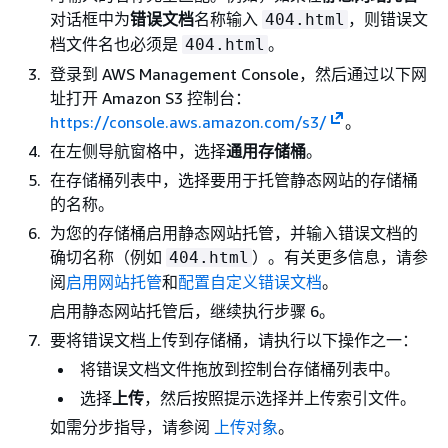
对话框中为
错误文档
名称输入
，则错误文
404.html
档文件名也必须是
。
404.html
登录到 AWS Management Console，然后通过以下网
址打开 Amazon S3 控制台：
https://console.aws.amazon.com/s3/
。
在左侧导航窗格中，选择
通用存储桶
。
在存储桶列表中，选择要用于托管静态网站的存储桶
的名称。
为您的存储桶启用静态网站托管，并输入错误文档的
确切名称（例如
）。有关更多信息，请参
404.html
阅
启用网站托管
和
配置自定义错误文档
。
启用静态网站托管后，继续执行步骤 6。
要将错误文档上传到存储桶，请执行以下操作之一：
将错误文档文件拖放到控制台存储桶列表中。
选择
上传
，然后按照提示选择并上传索引文件。
如需分步指导，请参阅
上传对象
。