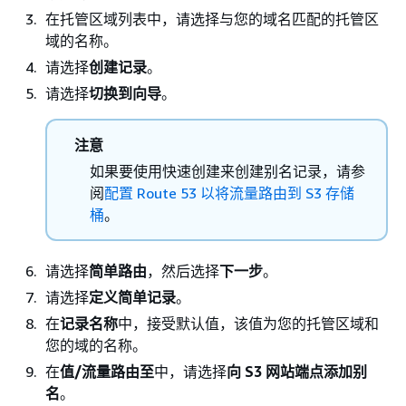
在托管区域列表中，请选择与您的域名匹配的托管区
域的名称。
请选择
创建记录
。
请选择
切换到向导
。
注意
如果要使用快速创建来创建别名记录，请参
阅
配置 Route 53 以将流量路由到 S3 存储
桶
。
请选择
简单路由
，然后选择
下一步
。
请选择
定义简单记录
。
在
记录名称
中，接受默认值，该值为您的托管区域和
您的域的名称。
在
值/流量路由至
中，请选择
向 S3 网站端点添加别
名
。