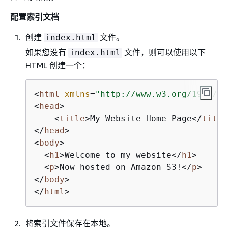
配置索引文档
创建
文件。
index.html
如果您没有
文件，则可以使用以下
index.html
HTML 创建一个：
<
html
xmlns
=
"http://www.w3.org/1999/xh
<
head
>
<
title
>
My Website Home Page
</
title
</
head
>
<
body
>
<
h1
>
Welcome to my website
</
h1
>
<
p
>
Now hosted on Amazon S3!
</
p
>
</
body
>
</
html
>
将索引文件保存在本地。