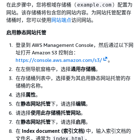
在此步骤中，您将根域存储桶（
）配置为
example.com
网站。该存储桶将包含您的网站内容。为网站托管配置存
储桶时，您可以使用
网站端点
访问网站。
启用静态网站托管
登录到 AWS Management Console，然后通过以下网
址打开 Amazon S3 控制台：
https://console.aws.amazon.com/s3/
。
在左侧导航窗格中，选择
通用存储桶
。
在存储桶列表中，选择要为其启用静态网站托管的存
储桶的名称。
选择
属性
。
在
静态网站托管
下，请选择
编辑
。
请选择
使用此存储桶托管网站
。
在
静态网站托管
下，请选择
启用
。
在
Index document (索引文档)
中，输入索引文档的
文件名，通常为
。
index.html