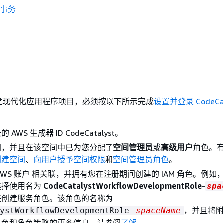
闭事务
建现代化应用程序项目，必须按以下所示完成
设置并登录 CodeCat
AWS 生成器 ID CodeCatalyst。
间，并且在该空间中已为您分配了
空间管理员
或
高级用户
角色。
创建空间
、
向用户授予空间权限
和
空间管理员角色
。
AWS 账户 相关联，并拥有您在注册期间创建的 IAM 角色。例如
选择使用名为
CodeCatalystWorkflowDevelopmentRole-
spa
来创建服务角色。该角色的名称为
，并且将
ystWorkflowDevelopmentRole-
spaceName
角色和角色策略的更多信息，请参阅
了解