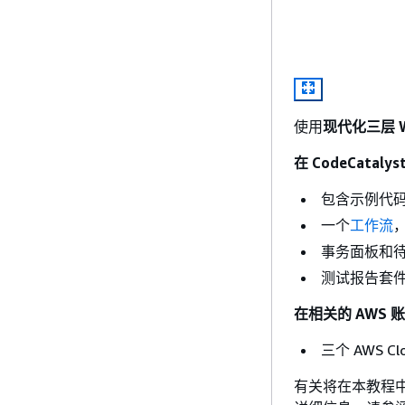
使用
现代化三层 
在 CodeCataly
包含示例代码和
一个
工作流
事务面板和
测试报告套
在相关的 AWS 
三个 AWS 
有关将在本教程中创