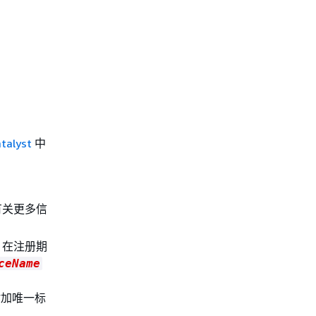
alyst
中
有关更多信
，在注册期
ceName
附加唯一标