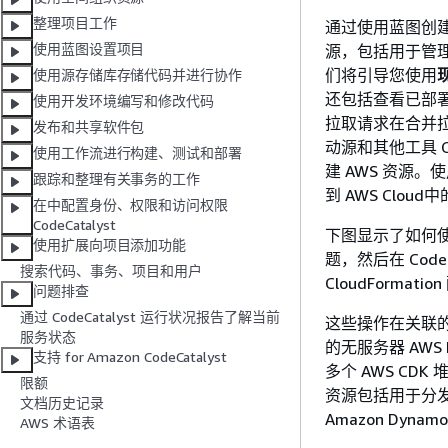
整理项目工作
通过使用蓝图创
使用蓝图设置项目
源，包括用于管
们将引导您使用
使用源存储库存储代码并进行协作
还包括查看已部
使用开发环境编写和修改代码
拉取请求在合并拉
发布和共享软件包
动源和其他工具 C
使用工作流进行构建、测试和部署
建 AWS 资源
跟踪和整理有关事务的工作
到 AWS Clou
在中配置身份、权限和访问权限
CodeCatalyst
下图显示了如何使用
使用扩展向项目添加功能
题，然后在 Cod
搜索代码、事务、项目和用户
CloudFormat
问题排查
通过 CodeCatalyst 运行状况报告了解当前
这些操作在关联的中
服务状态
的无服务器 AWS La
支持 for Amazon CodeCatalyst
多个 AWS CDK
限额
资源包括用于分发动
文档历史记录
Amazon Dy
AWS 术语表