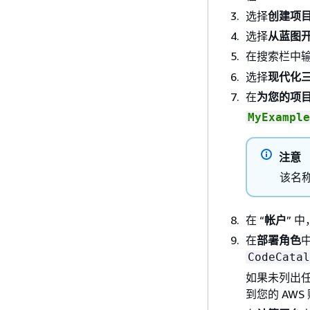
选择
创建项
选择
从蓝图
在搜索栏中
选择
现代化三
在
为您的项
MyExample
注意
该名
在 “
帐户
” 
在
部署角色
CodeCatal
如果未列出
到您的 AW