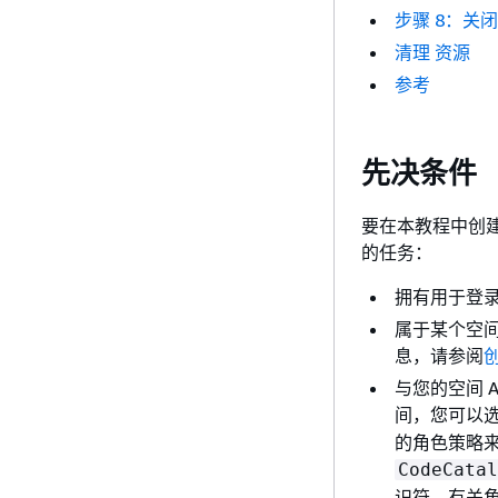
步骤 8：关
清理 资源
参考
先决条件
要在本教程中创
的任务：
拥有用于登录的 
属于某个空
息，请参阅
与您的空间 
间，您可以
的角色策略
CodeCatal
识符。有关