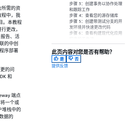
步骤 3：创建事务以协作处理
含所需的资
和跟踪工作
教程中，我
步骤 4：查看您的源存储库
步骤 5：创建带测试分支的开
建项目。本教程
发环境并快速更改代码
进行更改，
步骤 6：查看构建现代化应用
用报告、活
程序的工作流
关联的中创
步骤 7：让其他人审查您的更
用程序部署
改
此页内容对您是否有帮助？
步骤 8：关闭事务
是
否
清理 资源
提供反馈
参考
变更的问
DK 和
way 端点
 操作将一个或
 账户堆栈中的
序数据的