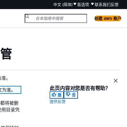
中文 (简体)
首选项
联系我们
反馈
创建 AWS 账户
托管
为准。
此页内容对您是否有帮助？
文为准。
是
否
提供反馈
快照都将被删
使用目录凭