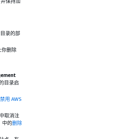
，并保持加
动目录的部
止你删除
gement
您的目录启
禁用 AWS
目录中取消注
》中的
删除