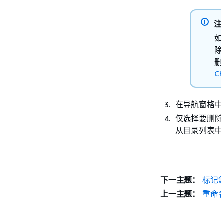
如
除
删
C
在导航窗格
仅选择要删
从目录列表
下一主题：
标记
上一主题：
重命