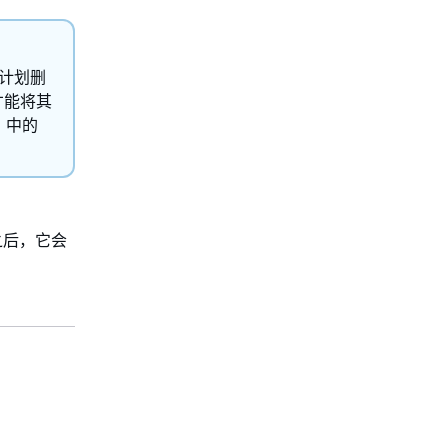
接到计划删
后才能将其
》
中的
之后，它会