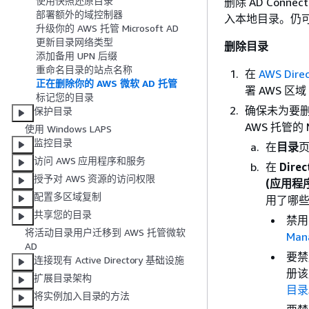
使用快照还原目录
删除 AD Con
部署额外的域控制器
入本地目录。仍
升级你的 AWS 托管 Microsoft AD
更新目录网络类型
删除目录
添加备用 UPN 后缀
重命名目录的站点名称
在
AWS Dire
正在删除你的 AWS 微软 AD 托管
署 AWS 
标记您的目录
确保未为要删
保护目录
AWS 托管的 Mi
使用 Windows LAPS
监控目录
在
目录
页
访问 AWS 应用程序和服务
在
Dire
授予对 AWS 资源的访问权限
(应用程
配置多区域复制
用了哪些
共享您的目录
禁用
将活动目录用户迁移到 AWS 托管微软
Man
AD
要禁
连接现有 Active Directory 基础设施
册该
扩展目录架构
目录
将实例加入目录的方法