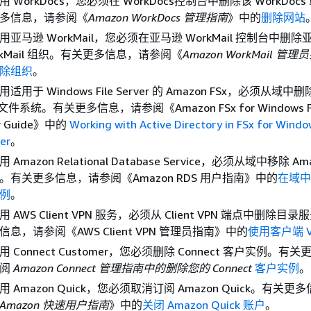
用 WorkDocs，您必须在 WorkDocs控制台中删除该 WorkDoc
多信息，请参阅《
Amazon WorkDocs 管理指南
》中的
删除网站
用亚马逊 WorkMail，您必须在亚马逊 WorkMail 控制台中删除
rkMail 组织。有关更多信息，请参阅《
Amazon WorkMail 管理
除组织
。
适用于 Windows File Server 的 Amazon FSx，必须从域中删除
 文件系统。有关更多信息，请参阅《Amazon FSx for Windows File
r Guide》
中的
Working with Active Directory in FSx for Windo
er
。
 Amazon Relational Database Service，必须从域中移除 Ama
。有关更多信息，请参阅《Amazon RDS 用户指南》
中的
在域中
例
。
用 AWS Client VPN 服务，必须从 Client VPN 端点中删除目
信息，请参阅《AWS Client VPN 管理员指南》
中的
使用客户端 V
用 Connect Customer，您必须删除 Connect 客户实例。有
参阅
Amazon Connect 管理指南中的删除您的 Connect
客户实例
。
用 Amazon Quick，您必须取消订阅 Amazon Quick。有关
Amazon 快速用户指南
》中的
关闭 Amazon Quick 账户
。