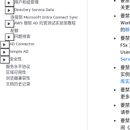
要禁
用户和组管理
关更
Directory Service Data
要禁
连接到 Microsoft Entra Connect Sync
Wo
AWS 微软 AD 托管测试实验室教程
的
移
配额
问题排查
要禁用
AD Connector
FSx
Simple AD
Use
Serv
安全性
服务水平协议
要禁用
区域可用性
实例
浏览器兼容性
库实
文档历史记录
要禁
更多
要禁
请
要禁
阅《