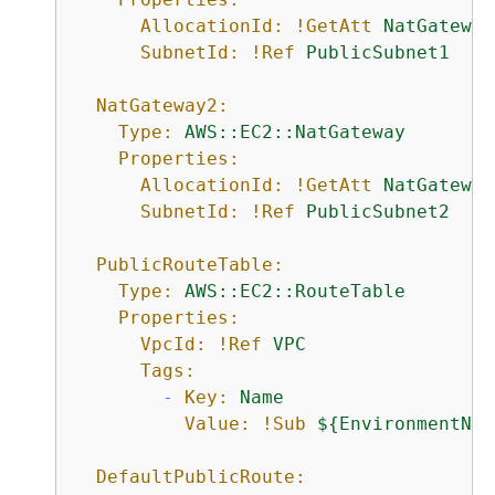
AllocationId:
!GetAtt
NatGateway
SubnetId:
!Ref
PublicSubnet1
NatGateway2:
Type:
AWS::EC2::NatGateway
Properties:
AllocationId:
!GetAtt
NatGateway
SubnetId:
!Ref
PublicSubnet2
PublicRouteTable:
Type:
AWS::EC2::RouteTable
Properties:
VpcId:
!Ref
VPC
Tags:
-
Key:
Name
Value:
!Sub
$
{
EnvironmentNam
DefaultPublicRoute: