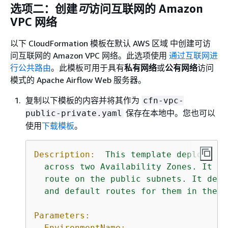
选项二：创建
可
访问互联网的 Amazon
VPC 网络
以下 CloudFormation 模板在默认 AWS 区域 中创建可访
问互联网的 Amazon VPC 网络。此选项使用
通过互联网进
行公共路由
。此模板可用于具有
私有网络
或
公有网络
访问
模式的 Apache Airflow Web 服务器。
复制以下模板的内容并将其作为
cfn-vpc-
保存在本地中。您也可以
public-private.yaml
使用
下载模板
。
Description:
This
template
deploys
a
across
two
Availability
Zones.
It
de
route
on
the
public
subnets.
It
depl
and
default
routes
for
them
in
the
p
Parameters:
EnvironmentName: