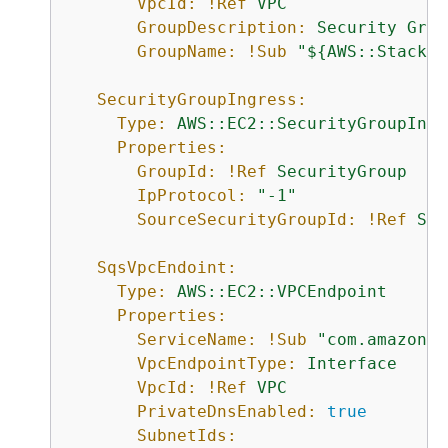
VpcId:
!Ref
VPC
GroupDescription:
Security
Grou
GroupName:
!Sub
"$
{
AWS::StackNa
SecurityGroupIngress:
Type:
AWS::EC2::SecurityGroupIngr
Properties:
GroupId:
!Ref
SecurityGroup
IpProtocol:
"-1"
SourceSecurityGroupId:
!Ref
Sec
SqsVpcEndoint:
Type:
AWS::EC2::VPCEndpoint
Properties:
ServiceName:
!Sub
"com.amazonaw
VpcEndpointType:
Interface
VpcId:
!Ref
VPC
PrivateDnsEnabled:
true
SubnetIds: