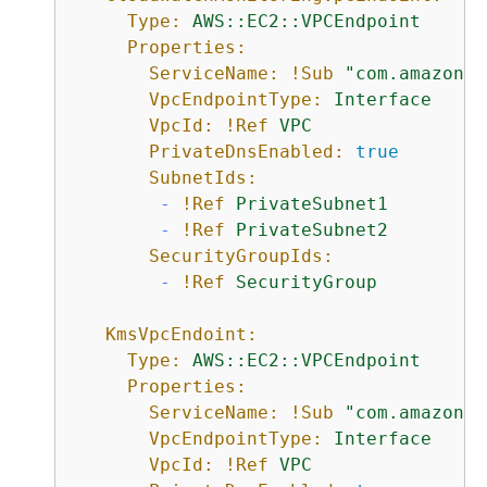
Type:
AWS::EC2::VPCEndpoint
Properties:
ServiceName:
!Sub
"com.amazonaw
VpcEndpointType:
Interface
VpcId:
!Ref
VPC
PrivateDnsEnabled:
true
SubnetIds:
-
!Ref
PrivateSubnet1
-
!Ref
PrivateSubnet2
SecurityGroupIds:
-
!Ref
SecurityGroup
KmsVpcEndoint:
Type:
AWS::EC2::VPCEndpoint
Properties:
ServiceName:
!Sub
"com.amazonaw
VpcEndpointType:
Interface
VpcId:
!Ref
VPC