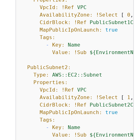
VpcId:
!Ref
VPC
AvailabilityZone:
!Select
 [ 
0
, 
!
CidrBlock:
!Ref
PublicSubnet1CID
MapPublicIpOnLaunch:
true
Tags:
-
Key:
Name
Value:
!Sub
$
{
EnvironmentNam
PublicSubnet2:
Type:
AWS::EC2::Subnet
Properties:
VpcId:
!Ref
VPC
AvailabilityZone:
!Select
 [ 
1
, 
!
CidrBlock:
!Ref
PublicSubnet2CID
MapPublicIpOnLaunch:
true
Tags:
-
Key:
Name
Value:
!Sub
$
{
EnvironmentNam