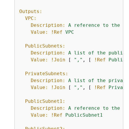
Outputs:
VPC:
Description:
A
reference
to
the
cr
Value:
!Ref
VPC
PublicSubnets:
Description:
A
list
of
the
public
Value:
!Join
 [ 
","
, [ 
!Ref
PublicS
PrivateSubnets:
Description:
A
list
of
the
private
Value:
!Join
 [ 
","
, [ 
!Ref
Private
PublicSubnet1:
Description:
A
reference
to
the
pu
Value:
!Ref
PublicSubnet1
PublicSubnet2: