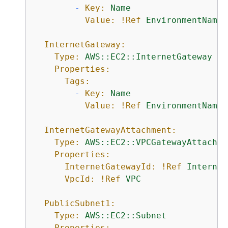
-
Key:
Name
Value:
!Ref
EnvironmentName
InternetGateway:
Type:
AWS::EC2::InternetGateway
Properties:
Tags:
-
Key:
Name
Value:
!Ref
EnvironmentName
InternetGatewayAttachment:
Type:
AWS::EC2::VPCGatewayAttachme
Properties:
InternetGatewayId:
!Ref
Internet
VpcId:
!Ref
VPC
PublicSubnet1:
Type:
AWS::EC2::Subnet
Properties: