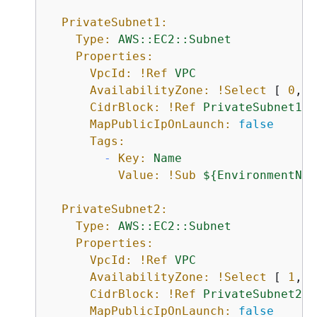
PrivateSubnet1:
Type:
AWS::EC2::Subnet
Properties:
VpcId:
!Ref
VPC
AvailabilityZone:
!Select
 [ 
0
, 
!
CidrBlock:
!Ref
PrivateSubnet1CI
MapPublicIpOnLaunch:
false
Tags:
-
Key:
Name
Value:
!Sub
$
{
EnvironmentNam
PrivateSubnet2:
Type:
AWS::EC2::Subnet
Properties:
VpcId:
!Ref
VPC
AvailabilityZone:
!Select
 [ 
1
, 
!
CidrBlock:
!Ref
PrivateSubnet2CI
MapPublicIpOnLaunch:
false