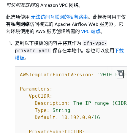
可访问互联网
的 Amazon VPC 网络。
此选项使用
无法访问互联网的私有路由
。此模板可用于仅
有
私有网络
访问模式的 Apache Airflow Web 服务器。它
为环境使用的 AWS 服务创建所需的
VPC 端点
。
复制以下模板的内容并将其作为
cfn-vpc-
保存在本地中。您也可以使用
下载
private.yaml
模板
。
AWSTemplateFormatVersion:
"2010-09-09"
Parameters:
VpcCIDR:
Description:
The
IP
range
(CIDR
n
Type:
String
Default:
10.192
.0
.0
/16
PrivateSubnet1CIDR: