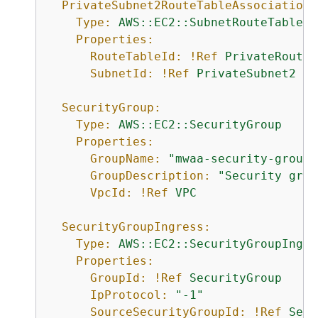
PrivateSubnet2RouteTableAssociation:
Type:
AWS::EC2::SubnetRouteTableAs
Properties:
RouteTableId:
!Ref
PrivateRouteT
SubnetId:
!Ref
PrivateSubnet2
SecurityGroup:
Type:
AWS::EC2::SecurityGroup
Properties:
GroupName:
"mwaa-security-group"
GroupDescription:
"Security grou
VpcId:
!Ref
VPC
SecurityGroupIngress:
Type:
AWS::EC2::SecurityGroupIngre
Properties:
GroupId:
!Ref
SecurityGroup
IpProtocol:
"-1"
SourceSecurityGroupId:
!Ref
Secu