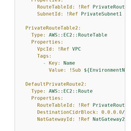
RouteTableId:
!Ref
PrivateRouteT
SubnetId:
!Ref
PrivateSubnet1
PrivateRouteTable2:
Type:
AWS::EC2::RouteTable
Properties:
VpcId:
!Ref
VPC
Tags:
-
Key:
Name
Value:
!Sub
$
{
EnvironmentNam
DefaultPrivateRoute2:
Type:
AWS::EC2::Route
Properties:
RouteTableId:
!Ref
PrivateRouteT
DestinationCidrBlock:
0.0
.0
.0
/0
NatGatewayId:
!Ref
NatGateway2