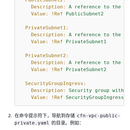
Description:
A
reference
to
the
pu
Value:
!Ref
PublicSubnet2
PrivateSubnet1:
Description:
A
reference
to
the
pr
Value:
!Ref
PrivateSubnet1
PrivateSubnet2:
Description:
A
reference
to
the
pr
Value:
!Ref
PrivateSubnet2
SecurityGroupIngress:
Description:
Security
group
with
s
Value:
!Ref
SecurityGroupIngress
在命令提示符下，导航到存储
cfn-vpc-public-
的目录。例如：
private.yaml