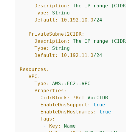
Description:
The
IP
range
(CIDR
n
Type:
String
Default:
10.192
.10
.0
/24
PrivateSubnet2CIDR:
Description:
The
IP
range
(CIDR
n
Type:
String
Default:
10.192
.11
.0
/24
Resources:
VPC:
Type:
AWS::EC2::VPC
Properties:
CidrBlock:
!Ref
VpcCIDR
EnableDnsSupport:
true
EnableDnsHostnames:
true
Tags:
-
Key:
Name