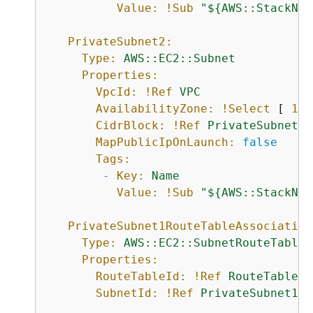
Value:
!Sub
"$
{
AWS::StackNam
PrivateSubnet2:
Type:
AWS::EC2::Subnet
Properties:
VpcId:
!Ref
VPC
AvailabilityZone:
!Select
 [ 
1
, 
CidrBlock:
!Ref
PrivateSubnet2C
MapPublicIpOnLaunch:
false
Tags:
-
Key:
Name
Value:
!Sub
"$
{
AWS::StackNam
PrivateSubnet1RouteTableAssociation
Type:
AWS::EC2::SubnetRouteTableA
Properties:
RouteTableId:
!Ref
RouteTable
SubnetId:
!Ref
PrivateSubnet1