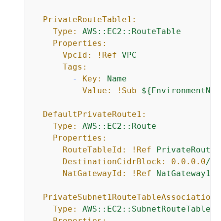
PrivateRouteTable1:
Type:
AWS::EC2::RouteTable
Properties:
VpcId:
!Ref
VPC
Tags:
-
Key:
Name
Value:
!Sub
$
{
EnvironmentNam
DefaultPrivateRoute1:
Type:
AWS::EC2::Route
Properties:
RouteTableId:
!Ref
PrivateRouteT
DestinationCidrBlock:
0.0
.0
.0
/0
NatGatewayId:
!Ref
NatGateway1
PrivateSubnet1RouteTableAssociation:
Type:
AWS::EC2::SubnetRouteTableAs
Properties: