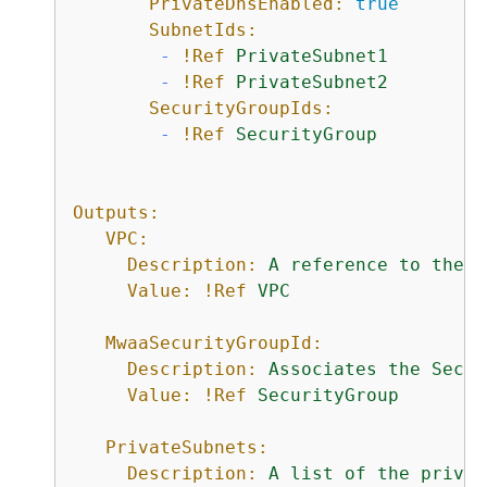
PrivateDnsEnabled:
true
SubnetIds:
-
!Ref
PrivateSubnet1
-
!Ref
PrivateSubnet2
SecurityGroupIds:
-
!Ref
SecurityGroup
Outputs:
VPC:
Description:
A
reference
to
the
c
Value:
!Ref
VPC
MwaaSecurityGroupId:
Description:
Associates
the
Secur
Value:
!Ref
SecurityGroup
PrivateSubnets:
Description:
A
list
of
the
privat