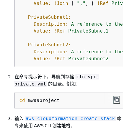
Value:
!Join
 [ 
","
, [ 
!Ref
Privat
PrivateSubnet1:
Description:
A
reference
to
the
p
Value:
!Ref
PrivateSubnet1
PrivateSubnet2:
Description:
A
reference
to
the
p
Value:
!Ref
PrivateSubnet2
在命令提示符下，导航到存储
cfn-vpc-
的目录。例如：
private.yml
cd
 mwaaproject
输入
命
aws cloudformation create-stack
令来使用 AWS CLI 创建堆栈。