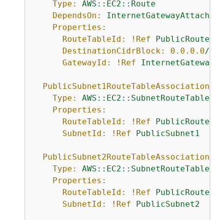
Type:
AWS::EC2::Route
DependsOn:
InternetGatewayAttachme
Properties:
RouteTableId:
!Ref
PublicRouteTa
DestinationCidrBlock:
0.0
.0
.0
/0
GatewayId:
!Ref
InternetGateway
PublicSubnet1RouteTableAssociation:
Type:
AWS::EC2::SubnetRouteTableAs
Properties:
RouteTableId:
!Ref
PublicRouteTa
SubnetId:
!Ref
PublicSubnet1
PublicSubnet2RouteTableAssociation:
Type:
AWS::EC2::SubnetRouteTableAs
Properties:
RouteTableId:
!Ref
PublicRouteTa
SubnetId:
!Ref
PublicSubnet2