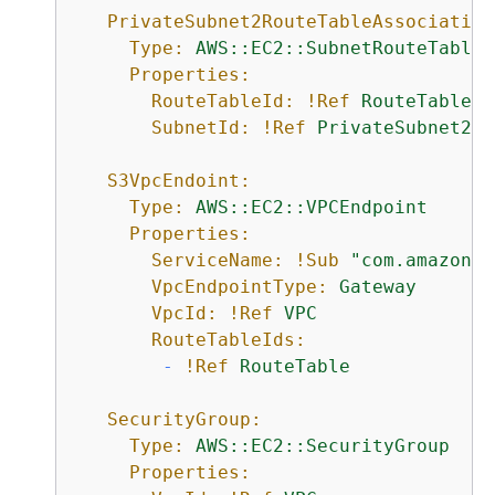
PrivateSubnet2RouteTableAssociation
Type:
AWS::EC2::SubnetRouteTableA
Properties:
RouteTableId:
!Ref
RouteTable
SubnetId:
!Ref
PrivateSubnet2
S3VpcEndoint:
Type:
AWS::EC2::VPCEndpoint
Properties:
ServiceName:
!Sub
"com.amazonaw
VpcEndpointType:
Gateway
VpcId:
!Ref
VPC
RouteTableIds:
-
!Ref
RouteTable
SecurityGroup:
Type:
AWS::EC2::SecurityGroup
Properties: