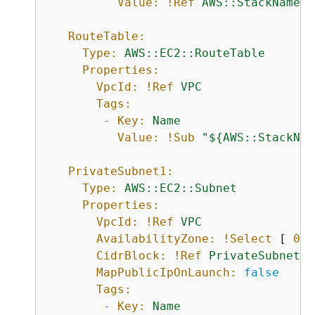
Value:
!Ref
AWS::StackName
RouteTable:
Type:
AWS::EC2::RouteTable
Properties:
VpcId:
!Ref
VPC
Tags:
-
Key:
Name
Value:
!Sub
"$
{
AWS::StackNam
PrivateSubnet1:
Type:
AWS::EC2::Subnet
Properties:
VpcId:
!Ref
VPC
AvailabilityZone:
!Select
 [ 
0
, 
CidrBlock:
!Ref
PrivateSubnet1C
MapPublicIpOnLaunch:
false
Tags:
-
Key:
Name