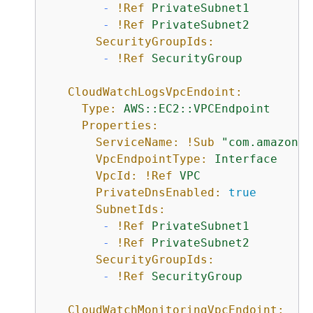
-
!Ref
PrivateSubnet1
-
!Ref
PrivateSubnet2
SecurityGroupIds:
-
!Ref
SecurityGroup
CloudWatchLogsVpcEndoint:
Type:
AWS::EC2::VPCEndpoint
Properties:
ServiceName:
!Sub
"com.amazonaw
VpcEndpointType:
Interface
VpcId:
!Ref
VPC
PrivateDnsEnabled:
true
SubnetIds:
-
!Ref
PrivateSubnet1
-
!Ref
PrivateSubnet2
SecurityGroupIds:
-
!Ref
SecurityGroup
CloudWatchMonitoringVpcEndoint: