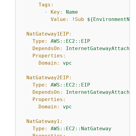
Tags:
-
Key:
Name
Value:
!Sub
$
{
EnvironmentNam
NatGateway1EIP:
Type:
AWS::EC2::EIP
DependsOn:
InternetGatewayAttachme
Properties:
Domain:
vpc
NatGateway2EIP:
Type:
AWS::EC2::EIP
DependsOn:
InternetGatewayAttachme
Properties:
Domain:
vpc
NatGateway1:
Type:
AWS::EC2::NatGateway
Properties: