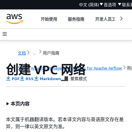
中文 (简体)
首选项
联系
开始使用
服务指南
开发人员工具
文档
...
用户指南
创建 VPC 网络
文档
Amazon Managed Workflows for Apache Airflow
用
PDF
RSS
Markdown
聚焦模式
本页内容
本文属于机器翻译版本。若本译文内容与英语原文存在差
异，则一律以英文原文为准。