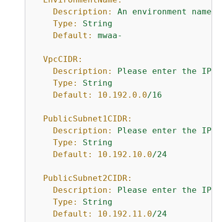
Description:
An
environment
name
t
Type:
String
Default:
mwaa-
VpcCIDR:
Description:
Please
enter
the
IP
r
Type:
String
Default:
10.192
.0
.0
/16
PublicSubnet1CIDR:
Description:
Please
enter
the
IP
r
Type:
String
Default:
10.192
.10
.0
/24
PublicSubnet2CIDR:
Description:
Please
enter
the
IP
r
Type:
String
Default:
10.192
.11
.0
/24