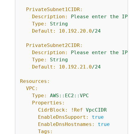
PrivateSubnet1CIDR:
Description:
Please
enter
the
IP
r
Type:
String
Default:
10.192
.20
.0
/24
PrivateSubnet2CIDR:
Description:
Please
enter
the
IP
r
Type:
String
Default:
10.192
.21
.0
/24
Resources:
VPC:
Type:
AWS::EC2::VPC
Properties:
CidrBlock:
!Ref
VpcCIDR
EnableDnsSupport:
true
EnableDnsHostnames:
true
Tags: