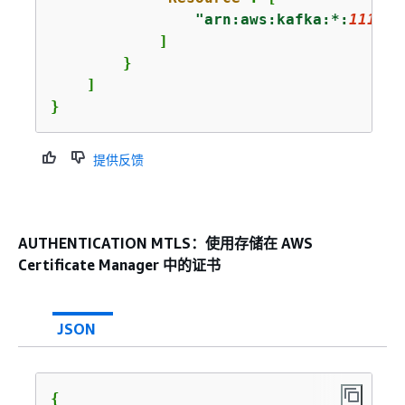
"arn:aws:kafka:*:
111122
            ]

        }

    ]

}
提供反馈
AUTHENTICATION MTLS：使用存储在 AWS
Certificate Manager 中的证书
JSON
{