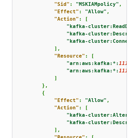
"Sid"
: 
"MSKIAMpolicy"
,

"Effect"
: 
"Allow"
,

"Action"
: [

"kafka-cluster:ReadData
"kafka-cluster:Describe
"kafka-cluster:Connect"
            ],

"Resource"
: [

"arn:aws:kafka:*:
111122
"arn:aws:kafka:*:
111122
            ]

        },

{
"Effect"
: 
"Allow"
,

"Action"
: [

"kafka-cluster:AlterGro
"kafka-cluster:Describe
            ],

"Resource"
: [
