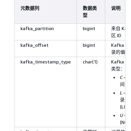
元数据列
数据类
说明
型
kafka_partition
bigint
来自 Ka
区 ID
kafka_offset
bigint
Kafka
录的偏移
kafka_timestamp_type
char(1)
Kafka
类型：
C
–
间 (C
L
– 
录追
(LOG
U
–
(NO_