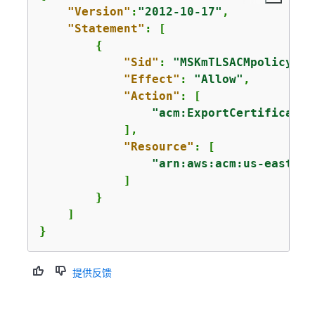
"Version"
:
"2012-10-17"
,

"Statement"
: [

{
"Sid"
: 
"MSKmTLSACMpolicy"
,

"Effect"
: 
"Allow"
,

"Action"
: [

"acm:ExportCertificate"
            ],

"Resource"
: [

"arn:aws:acm:us-east-1:
            ]

        }

    ]

}
提供反馈