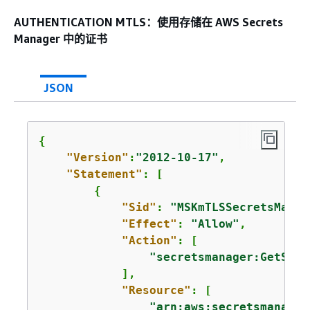
AUTHENTICATION MTLS：使用存储在 AWS Secrets
Manager 中的证书
JSON
{
"Version"
:
"2012-10-17"
,

"Statement"
: [

{
"Sid"
: 
"MSKmTLSSecretsManag
"Effect"
: 
"Allow"
,

"Action"
: [

"secretsmanager:GetSecr
            ],

"Resource"
: [

"arn:aws:secretsmanager