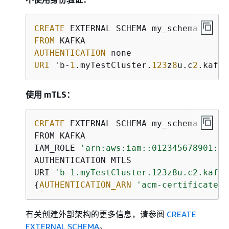
CREATE
FROM
AUTHENTICATION
URI
 'b-
1
.myTestCluster.
123
z
8
u.c
2
.kafka
使用 mTLS：
CREATE
 EXTERNAL SCHEMA my_schema

FROM KAFKA

IAM_ROLE 
'arn:aws:iam::012345678901:ro
AUTHENTICATION MTLS

URI 
'b-1.myTestCluster.123z8u.c2.kafka
{
AUTHENTICATION_ARN
'acm-certificate-a
有关创建外部架构的更多信息，请参阅
CREATE
EXTERNAL SCHEMA
。