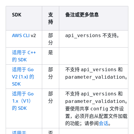
SDK
支
备注或更多信息
持
AWS CLI
v2
部
不支持。
api_versions
分
适用于 C++
是
的 SDK
适用于 Go
部
不支持
和
api_versions
V2 (1.x) 的
分
。
parameter_validation
SDK
适用于 Go
部
不支持
和
api_versions
1.x（V1）
分
。
parameter_validation
的 SDK
要使用共享
文件设
config
置，必须开启从配置文件加载
的功能；请参阅
会话
。
适用于
否