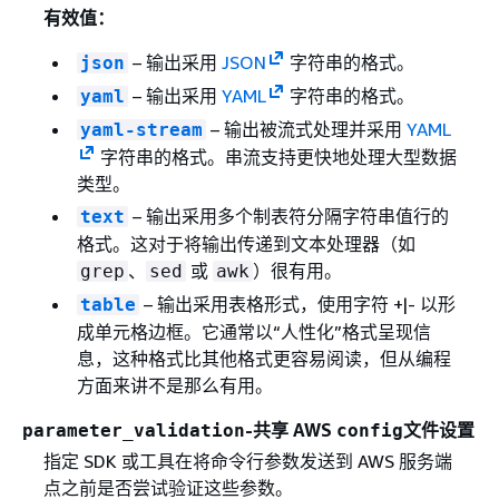
有效值：
– 输出采用
JSON
字符串的格式。
json
– 输出采用
YAML
字符串的格式。
yaml
– 输出被流式处理并采用
YAML
yaml-stream
字符串的格式。串流支持更快地处理大型数据
类型。
– 输出采用多个制表符分隔字符串值行的
text
格式。这对于将输出传递到文本处理器（如
、
或
）很有用。
grep
sed
awk
– 输出采用表格形式，使用字符 +|- 以形
table
成单元格边框。它通常以“人性化”格式呈现信
息，这种格式比其他格式更容易阅读，但从编程
方面来讲不是那么有用。
-共享 AWS
文件设置
parameter_validation
config
指定 SDK 或工具在将命令行参数发送到 AWS 服务端
点之前是否尝试验证这些参数。