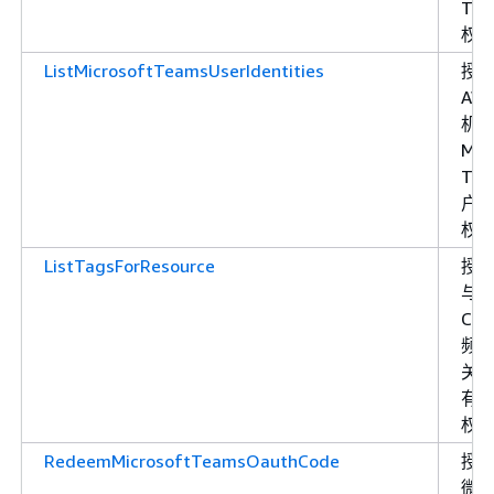
Tea
权
ListMicrosoftTeamsUserIdentities
授
AW
机
Mic
Tea
户
权
ListTagsForResource
授
与 
Cha
频
关
有
权
RedeemMicrosoftTeamsOauthCode
授
微软 