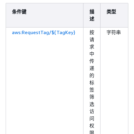
条件键
描
类型
述
aws:RequestTag/${TagKey}
按
字符串
请
求
中
传
递
的
标
签
筛
选
访
问
权
限