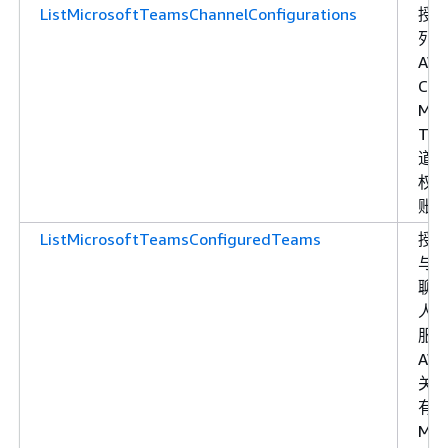
ListMicrosoftTeamsChannelConfigurations
授
列
AW
Cha
Mic
Tea
道
权限
账
ListMicrosoftTeamsConfiguredTeams
授
与
聊
人 
服
AW
关
有
Mic