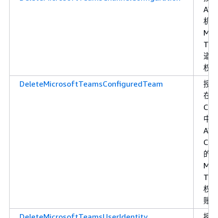
AW
机
Mic
Tea
道
权
DeleteMicrosoftTeamsConfiguredTeam
授
在
Cha
中
AW
Cha
的
Mic
Tea
权限
账
DeleteMicrosoftTeamsUserIdentity
授