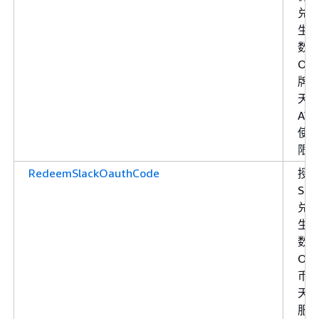
兑
生
数
OAu
牌
天
AW
使
限
RedeemSlackOauthCode
授
Slac
兑
生
数
OAu
币
天
服