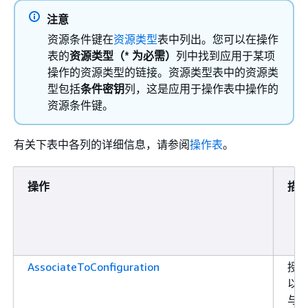
注意
资源条件键在
资源类型
表中列出。您可以在操作
表的
资源类型（* 为必需）
列中找到应用于某项
操作的资源类型的链接。资源类型表中的资源类
型包括
条件密钥
列，这是应用于操作表中操作的
资源条件键。
有关下表中各列的详细信息，请参阅
操作表
。
操作
描
AssociateToConfiguration
授
以
与