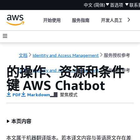
中文 (简体)
首选项
联系
开始使用
服务指南
开发人员工具
文档
Identity and Access Management
服务授权参考
的操作、资源和条件
文档
Identity and Access Management
服务授权参考
键 AWS Chatbot
PDF
Markdown
聚焦模式
本页内容
本文属于机器翻译版本。若本译文内容与英语原文存在差