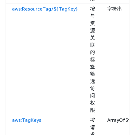
aws:ResourceTag/${TagKey}
按
字符串
与
资
源
关
联
的
标
签
筛
选
访
问
权
限
aws:TagKeys
按
ArrayOfStri
请
求