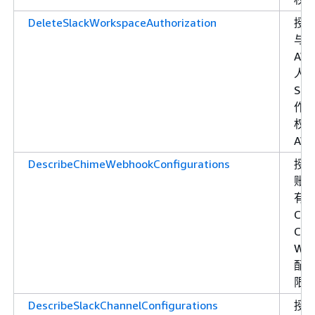
DeleteSlackWorkspaceAuthorization
授
与
AW
人
Sla
作
权
AW
DescribeChimeWebhookConfigurations
授
账
有 
Cha
Chi
Web
配
限 
DescribeSlackChannelConfigurations
授