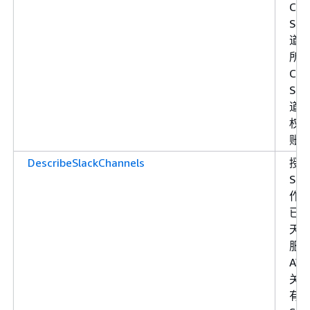
Cha
Sla
道
所有
Cha
Sla
道
权限
账
DescribeSlackChannels
授
Sla
作
已
天
服
AW
关
有