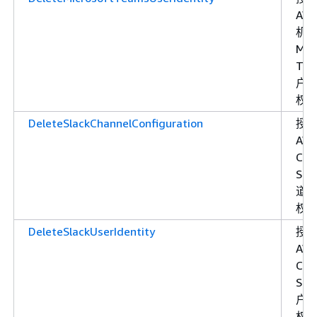
AW
机
Mic
Tea
户
权
DeleteSlackChannelConfiguration
授
AW
Cha
Sla
道
权
DeleteSlackUserIdentity
授
AW
Cha
Sla
户
权