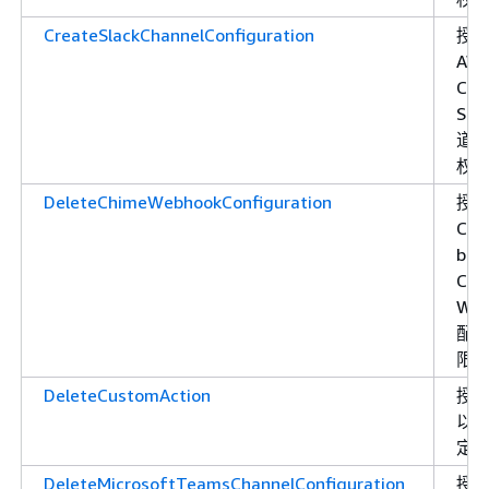
CreateSlackChannelConfiguration
授
AW
Cha
Sla
道
权
DeleteChimeWebhookConfiguration
授
Cha
bot
Chi
Web
配
限
DeleteCustomAction
授
以
定
DeleteMicrosoftTeamsChannelConfiguration
授