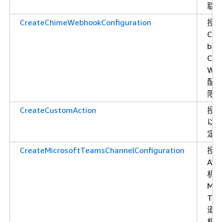
联
CreateChimeWebhookConfiguration
授
Cha
bot
Chi
Web
配
限
CreateCustomAction
授
以
定
CreateMicrosoftTeamsChannelConfiguration
授
AW
机
Mic
Tea
道
权