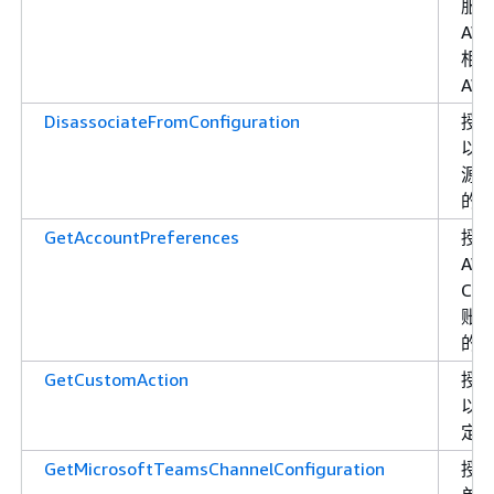
服
AW
相
AW
DisassociateFromConfiguration
授
以
源
的
GetAccountPreferences
授
AW
Cha
账
的
GetCustomAction
授
以
定
GetMicrosoftTeamsChannelConfiguration
授