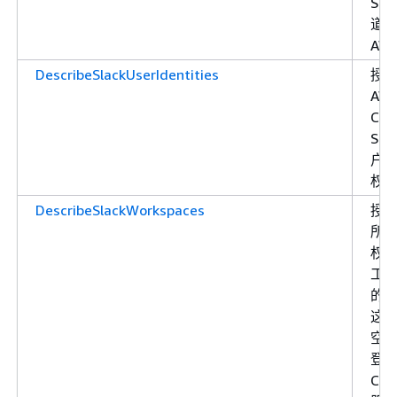
Sla
道
AW
DescribeSlackUserIdentities
授
AW
Cha
Sla
户
权
DescribeSlackWorkspaces
授
所
权 S
工
的
这
空
登
Cha