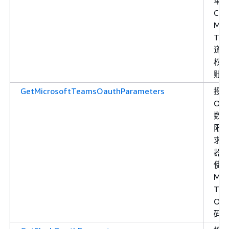
单个
Cha
Mic
Tea
道
权限
账
GetMicrosoftTeamsOauthParameters
授
OAu
数
限
求
器
使
Mic
Tea
OAu
码 