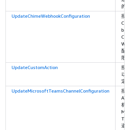
的
UpdateChimeWebhookConfiguration
授
Cha
bot
Chi
Web
配
限
UpdateCustomAction
授
以
定
UpdateMicrosoftTeamsChannelConfiguration
授
AW
机
Mic
Tea
道