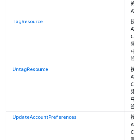
的
AW
TagResource
授
AW
Cha
频
中
签
UntagResource
授
AW
Cha
频
中
签
UpdateAccountPreferences
授
AW
Cha
账