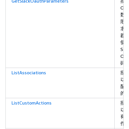
GetSlackOauthParameters
授
OAu
数
限
求
器
使
Sla
OAu
码 
ListAssociations
授
以
配
的
ListCustomActions
授
以
有
作