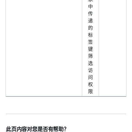
中
传
递
的
标
签
键
筛
选
访
问
权
限
此页内容对您是否有帮助？