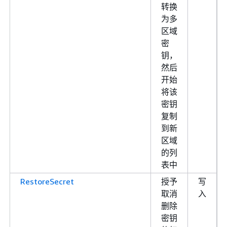
转换
为多
区域
密
钥，
然后
开始
将该
密钥
复制
到新
区域
的列
表中
RestoreSecret
授予
写
取消
入
删除
密钥