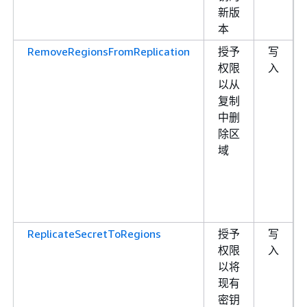
新版
本
RemoveRegionsFromReplication
授予
写
权限
入
以从
复制
中删
除区
域
ReplicateSecretToRegions
授予
写
权限
入
以将
现有
密钥