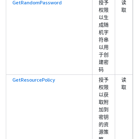
GetRandomPassword
授予
读
权限
取
以生
成随
机字
符串
以用
于创
建密
码
GetResourcePolicy
授予
读
权限
取
以获
取附
加到
密钥
的资
源策