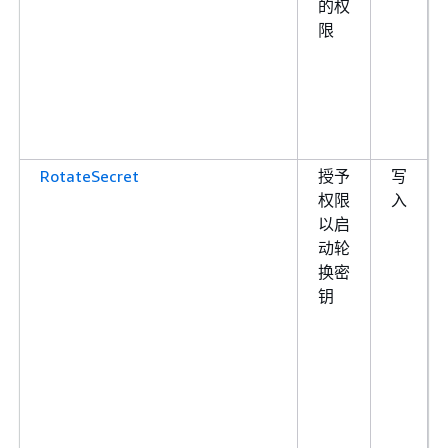
的权
限
RotateSecret
授予
写
权限
入
以启
动轮
换密
钥