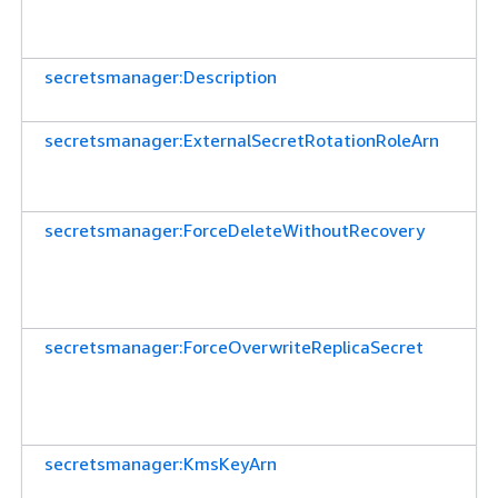
secretsmanager:Description
secretsmanager:ExternalSecretRotationRoleArn
secretsmanager:ForceDeleteWithoutRecovery
secretsmanager:ForceOverwriteReplicaSecret
secretsmanager:KmsKeyArn