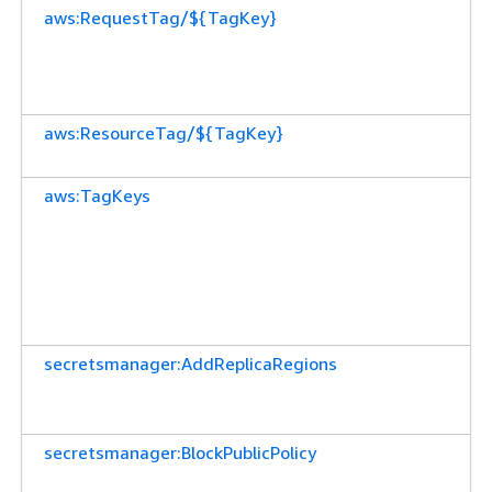
aws:RequestTag/${TagKey}
aws:ResourceTag/${TagKey}
aws:TagKeys
secretsmanager:AddReplicaRegions
secretsmanager:BlockPublicPolicy