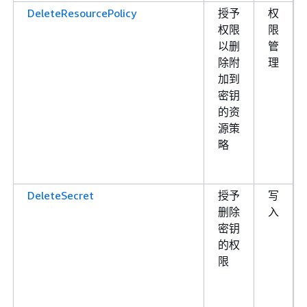
DeleteResourcePolicy
授予
权
权限
限
以删
管
除附
理
加到
密钥
的资
源策
略
DeleteSecret
授予
写
删除
入
密钥
的权
限