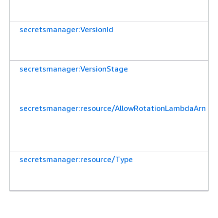
secretsmanager:VersionId
secretsmanager:VersionStage
secretsmanager:resource/AllowRotationLambdaArn
secretsmanager:resource/Type