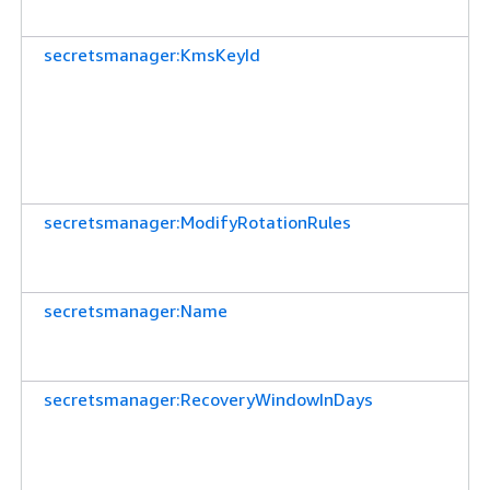
secretsmanager:KmsKeyId
secretsmanager:ModifyRotationRules
secretsmanager:Name
secretsmanager:RecoveryWindowInDays