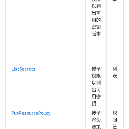
以列
出可
用的
密钥
版本
ListSecrets
授予
列
权限
表
以列
出可
用密
钥
PutResourcePolicy
授予
权
将资
限
源策
管