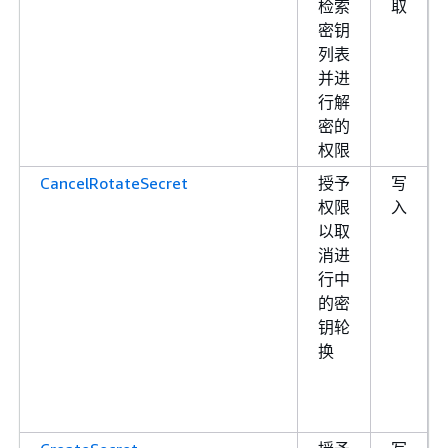
检索
取
密钥
列表
并进
行解
密的
权限
CancelRotateSecret
授予
写
权限
入
以取
消进
行中
的密
钥轮
换