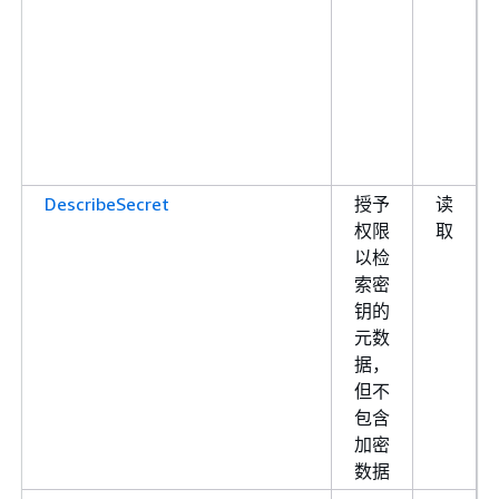
DescribeSecret
授予
读
权限
取
以检
索密
钥的
元数
据，
但不
包含
加密
数据