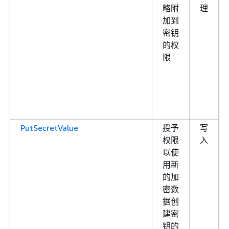
略附
理
加到
密钥
的权
限
PutSecretValue
授予
写
权限
入
以使
用新
的加
密数
据创
建密
钥的