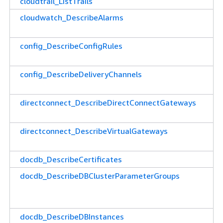
cloudtrail_ListTrails
cloudwatch_DescribeAlarms
config_DescribeConfigRules
config_DescribeDeliveryChannels
directconnect_DescribeDirectConnectGateways
directconnect_DescribeVirtualGateways
docdb_DescribeCertificates
docdb_DescribeDBClusterParameterGroups
docdb_DescribeDBInstances