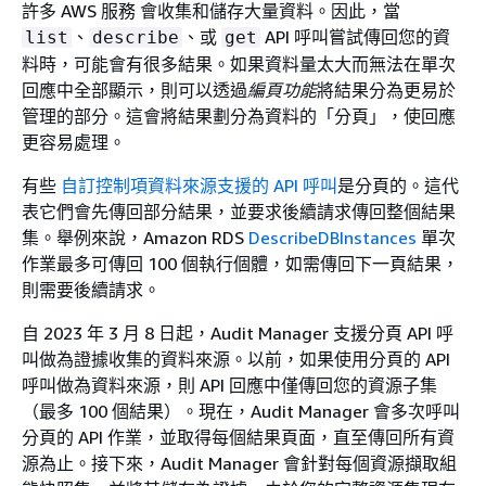
許多 AWS 服務 會收集和儲存大量資料。因此，當
、
、或
API 呼叫嘗試傳回您的資
list
describe
get
料時，可能會有很多結果。如果資料量太大而無法在單次
回應中全部顯示，則可以透過
編頁功能
將結果分為更易於
管理的部分。這會將結果劃分為資料的「分頁」，使回應
更容易處理。
有些
自訂控制項資料來源支援的 API 呼叫
是分頁的。這代
表它們會先傳回部分結果，並要求後續請求傳回整個結果
集。舉例來說，Amazon RDS
DescribeDBInstances
單次
作業最多可傳回 100 個執行個體，如需傳回下一頁結果，
則需要後續請求。
自 2023 年 3 月 8 日起，Audit Manager 支援分頁 API 呼
叫做為證據收集的資料來源。以前，如果使用分頁的 API
呼叫做為資料來源，則 API 回應中僅傳回您的資源子集
（最多 100 個結果）。現在，Audit Manager 會多次呼叫
分頁的 API 作業，並取得每個結果頁面，直至傳回所有資
源為止。接下來，Audit Manager 會針對每個資源擷取組