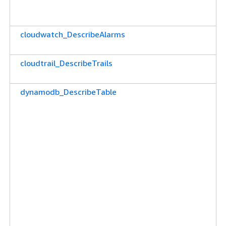
cloudwatch_DescribeAlarms
cloudtrail_DescribeTrails
dynamodb_DescribeTable