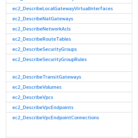
ec2_DescribeLocalGatewayVirtualInterfaces
ec2_DescribeNatGateways
ec2_DescribeNetworkAcls
ec2_DescribeRouteTables
ec2_DescribeSecurityGroups
ec2_DescribeSecurityGroupRules
ec2_DescribeTransitGateways
ec2_DescribeVolumes
ec2_DescribeVpcs
ec2_DescribeVpcEndpoints
ec2_DescribeVpcEndpointConnections