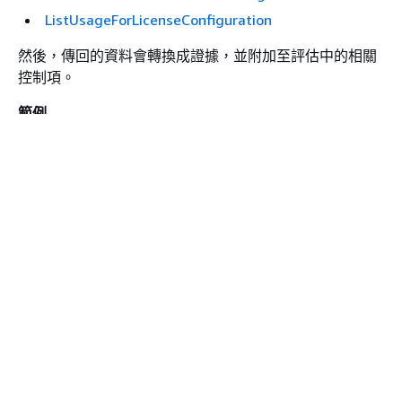
ListUsageForLicenseConfiguration
然後，傳回的資料會轉換成證據，並附加至評估中的相關
events_ListEventSources
控制項。
範例
events_ListRules
假設您使用兩個授權產品（
2017 年版 SQL 服務
和
Oracle
firehose_ListDeliveryStreams
資料庫企業版
）。首先，
活動會呼叫
GetLicenseManagerSummary
fsx_DescribeFileSystems
ListLicenseConfigurations
API，並提供帳戶內的授權詳
細資訊組態。接下來，它透過呼叫
guardduty_ListDetectors
ListUsageForLicenseConfiguration
和
ListAssociationsForLicenseConfiguration
，為每個授權
組態增添額外的關聯資料。最後，它將授權組態資料轉換
iam_GenerateCredentialReport
為證據，並將其附加到架構中的對應控制項 (
4.5 - 2017
SQL 伺服器客戶管理授權
和
3.0.4 - Oracle 資料庫企業版
iam_GetAccountPasswordPolicy
客戶管理授權
)。
如果您使用的授權產品未涵蓋架構中任何控制項，則該授
iam_GetAccountSummary