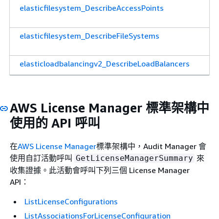
elasticfilesystem_DescribeAccessPoints
elasticfilesystem_DescribeFileSystems
elasticloadbalancingv2_DescribeLoadBalancers
elasticloadbalancingv2_DescribeSSLPolicies
AWS License Manager 標準架構中
elasticloadbalancingv2_DescribeTargetGroups
使用的 API 呼叫
elasticmapreduce_ListSecurityConfigurations
在
AWS License Manager
標準架構中，Audit Manager 會
使用自訂活動呼叫
來
GetLicenseManagerSummary
收集證據。此活動會呼叫下列三個 License Manager
events_ListConnections
API：
ListLicenseConfigurations
events_ListEventBuses
ListAssociationsForLicenseConfiguration