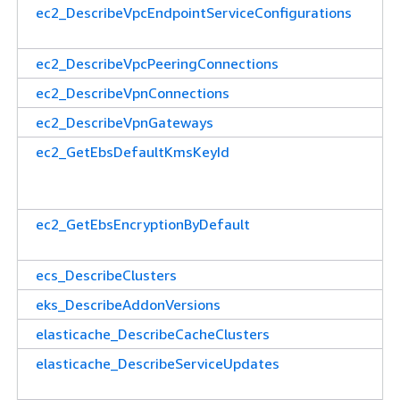
ec2_DescribeVpcEndpointServiceConfigurations
ec2_DescribeVpcPeeringConnections
ec2_DescribeVpnConnections
ec2_DescribeVpnGateways
ec2_GetEbsDefaultKmsKeyId
ec2_GetEbsEncryptionByDefault
ecs_DescribeClusters
eks_DescribeAddonVersions
elasticache_DescribeCacheClusters
elasticache_DescribeServiceUpdates