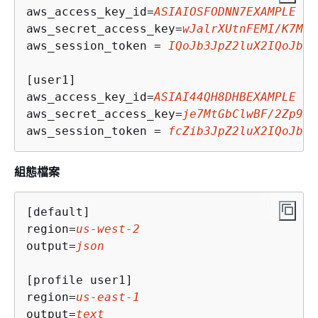
aws_access_key_id=
ASIAIOSFODNN7EXAMPLE
aws_secret_access_key=
wJalrXUtnFEMI/K7MDE
aws_session_token = 
IQoJb3JpZ2luX2IQoJb3J
[user1]

aws_access_key_id=
ASIAI44QH8DHBEXAMPLE
aws_secret_access_key=
je7MtGbClwBF/2Zp9Ut
aws_session_token = 
fcZib3JpZ2luX2IQoJb3J
組態檔案
[default]

region=
us-west-2
output=
json
[profile user1]

region=
us-east-1
output=
text