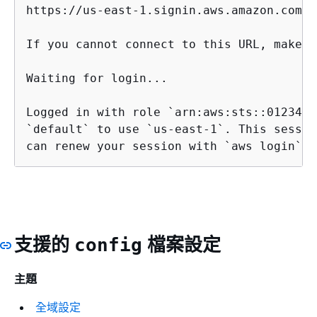
https://us-east-1.signin.aws.amazon.com/v
If you cannot connect to this URL, make s
Waiting for login...

Logged in with role `arn:aws:sts::0123456
`default` to use `us-east-1`. This sessio
can renew your session with `aws login`.
支援的
檔案設定
config
主題
全域設定