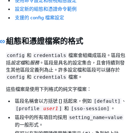
使用命令設定和檢視組態設定
設定新的組態和憑證命令範例
支援的 config 檔案設定
組態和憑證檔案的格式
和
檔案會組織成區段。區段包
config
credentials
括
設定檔
和
服務
。區段是具名的設定集合，且會持續到發
生其他區段定義列為止。許多設定檔和區段可以儲存於
和
檔案。
config
credentials
這些檔案是使用下列格式的純文字檔案：
區段名稱會以方括號 [] 括起來，例如
、
[default]
和
。
[profile
user1
]
[sso-session]
區段中的所有項目均採用
setting_name=value
的一般形式。