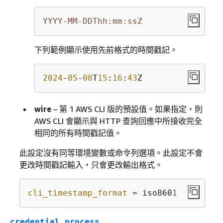
YYYY-MM-DDThh:mm:ssZ
下列範例顯示使用先前格式的時間戳記。
2024
-
05
-
08
T
15
:
16
:
43
Z
wire
– 第 1 AWS CLI 版的預設值。如果指定，則
AWS CLI 會顯示與 HTTP 查詢回應中所接收完全
相同的所有時間戳記值。
此設定沒有同等環境變數或命令列選項。此設定不會
更改時間戳記輸入，只會更改輸出格式。
cli_timestamp_format
 = iso8601
credential_process