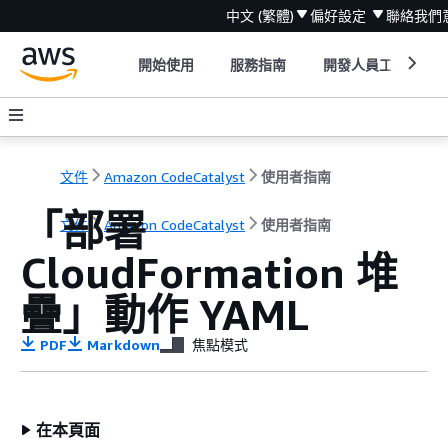
中文 (繁體)
偏好設定
聯絡我們
開始使用
服務指南
開發人員工具
文件
Amazon CodeCatalyst
使用者指南
「部署
文件
Amazon CodeCatalyst
使用者指南
CloudFormation 堆
疊」動作 YAML
PDF
Markdown
焦點模式
在本頁面