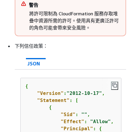
警告
將許可限制為 CloudFormation 服務存取堆
疊中資源所需的許可。使用具有更廣泛許可
的角色可能會帶來安全風險。
下列信任政策：
JSON
{
"Version"
:
"2012-10-17"
,

"Statement"
: [

{
"Sid"
: 
""
,

"Effect"
: 
"Allow"
,

"Principal"
: 
{