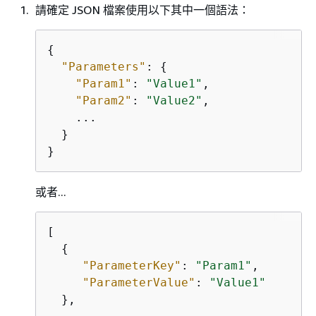
請確定 JSON 檔案使用以下其中一個語法：
{
"Parameters"
: 
{
"Param1"
: 
"Value1"
,

"Param2"
: 
"Value2"
,

    ...

  }

}
或者...
[

{
"ParameterKey"
: 
"Param1"
,

"ParameterValue"
: 
"Value1"
  },
