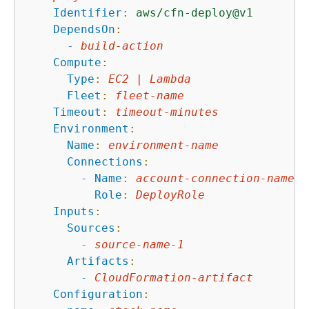
Identifier
:
aws/cfn-deploy@v1
DependsOn
:
-
build-action
Compute
:
Type
:
EC2
|
Lambda
Fleet
:
fleet-name
Timeout
:
timeout-minutes
Environment
:
Name
:
environment-name
Connections
:
-
Name
:
account-connection-name
Role
:
DeployRole
Inputs
:
Sources
:
-
source-name-1
Artifacts
:
-
CloudFormation-artifact
Configuration
: