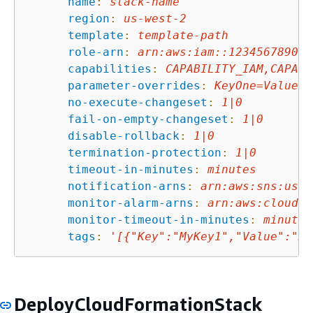
name
:
stack-name
region
:
us-west-2
template
:
template-path
role-arn
:
arn:aws:iam::123456789012
capabilities
:
CAPABILITY_IAM,CAPABI
parameter-overrides
:
KeyOne=ValueOn
no-execute-changeset
:
1
|0
fail-on-empty-changeset
:
1
|0
disable-rollback
:
1
|0
termination-protection
:
1
|0
timeout-in-minutes
:
minutes
notification-arns
:
arn:aws:sns:us-e
monitor-alarm-arns
:
arn:aws:cloudwa
monitor-timeout-in-minutes
:
minutes
tags
:
'[
{
"Key":"MyKey1","Value":"My
DeployCloudFormationStack