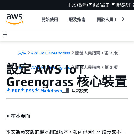
中文 (繁體)
偏好設定
聯絡我們
開始使用
服務指南
開發人員工具
文件
AWS IoT Greengrass
開發人員指南，第 2 版
設定 AWS IoT
文件
AWS IoT Greengrass
開發人員指南，第 2 版
Greengrass 核心裝置
PDF
RSS
Markdown
焦點模式
在本頁面
本文為英文版的機器翻譯版本，如內容有任何歧義或不一