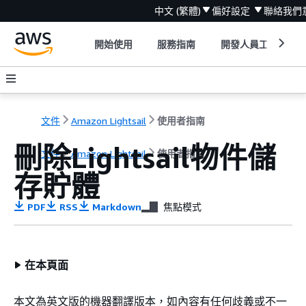
中文 (繁體)
偏好設定
聯絡我們
開始使用
服務指南
開發人員工具
文件
Amazon Lightsail
使用者指南
刪除Lightsail物件儲
文件
Amazon Lightsail
使用者指南
存貯體
PDF
RSS
Markdown
焦點模式
在本頁面
本文為英文版的機器翻譯版本，如內容有任何歧義或不一