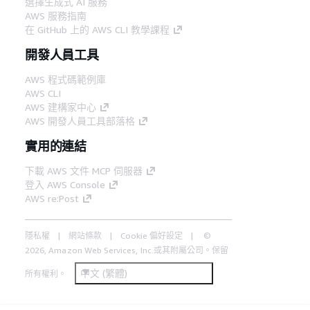
選擇生成式 AI 服務
AWS 服務指南
在 GitHub 上的 AWS CLI 教學課程
開發人員工具
AWS 程式碼範例庫
AWS CLI
AWS 建構家中心
AWS 開發人員工具部落格
實用的連結
下載 AWS 文件 MCP 伺服器
登入 AWS Console
AWS re:Post
隱私權
網站條款
Cookie 偏好設定
©
2026, Amazon Web Services, Inc.或其附屬公司。保留
中文 (繁體)
所有權利。