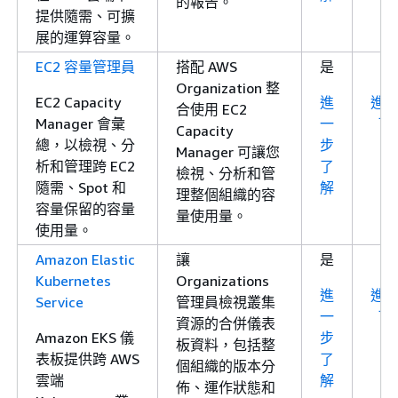
的報告。
提供隨需、可擴
展的運算容量。
EC2 容量管理員
搭配 AWS
是
Organization 整
EC2 Capacity
進
進
合使用 EC2
Manager 會彙
一
了
Capacity
總，以檢視、分
步
Manager 可讓您
析和管理跨 EC2
了
檢視、分析和管
隨需、Spot 和
解
理整個組織的容
容量保留的容量
量使用量。
使用量。
Amazon Elastic
讓
是
Kubernetes
Organizations
進
進
Service
管理員檢視叢集
一
了
資源的合併儀表
Amazon EKS 儀
步
板資料，包括整
表板提供跨 AWS
了
個組織的版本分
雲端
解
佈、運作狀態和