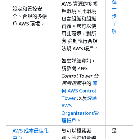
進
AWS 資源的多帳
設定和管控安
一
戶環境。此環境
全、合規的多帳
步
包含組織和組織
戶 AWS 環境。
了
實體。您可以使
解
用此環境，對所
有 強制執行合規
法規 AWS 帳戶。
如需詳細資訊，
請參閱
AWS
Control Tower 使
用者指南
中的
如
何 AWS Control
Tower
以及
透過
AWS
Organizations管
理帳戶
。
AWS 成本最佳化
您可以輕鬆識
是
中心
別、篩選和彙總