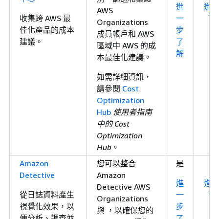
進
進
AWS
收集跨 AWS 最
一
了
Organizations
佳化產品的成本
步
成員帳戶和 AWS
建議。
了
區域中 AWS 的成
解
本最佳化建議。
如需詳細資訊，
請參閱
Cost
Optimization
Hub
使用者指南
中的 Cost
Optimization
Hub
。
Amazon
您可以整合
是
Detective
Amazon
進
進
Detective AWS
從日誌資料產生
一
了
Organizations
視覺化效果，以
步
與 ，以確保您的
便分析、調查並
了