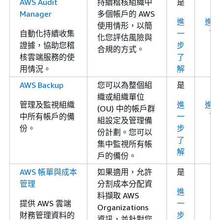
AWS Audit
持續稽核組織中
是
Manager
多個帳戶的 AWS
進
進
使用情形，以簡
自動化持續收集
一
了
化您評估風險與
證據，協助您稽
步
合規的方式。
核雲端服務的使
了
用情況。
解
AWS Backup
您可以為整個組
是
織或組織單位
管理及監視組織
進
進
(OU) 中的帳戶群
中所有帳戶的備
一
了
組設定及管理備
份。
步
份計劃。您可以
了
集中監視所有帳
解
戶的備份。
AWS 帳單與成本
如果適用，允許
是
管理
分割成本分配資
進
料擷取 AWS
提供 AWS 雲端
一
Organizations
財務管理資料的
步
資訊，並針對您