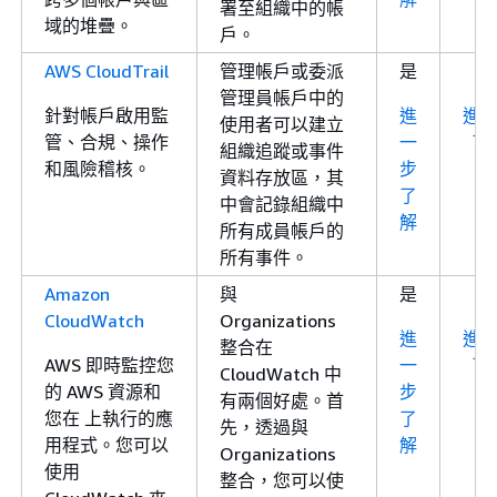
署至組織中的帳
域的堆疊。
戶。
AWS CloudTrail
管理帳戶或委派
是
管理員帳戶中的
針對帳戶啟用監
進
進
使用者可以建立
管、合規、操作
一
了
組織追蹤或事件
和風險稽核。
步
資料存放區，其
了
中會記錄組織中
解
所有成員帳戶的
所有事件。
Amazon
與
是
CloudWatch
Organizations
進
進
整合在
AWS 即時監控您
一
了
CloudWatch 中
的 AWS 資源和
步
有兩個好處。首
您在 上執行的應
了
先，透過與
用程式。您可以
解
Organizations
使用
整合，您可以使