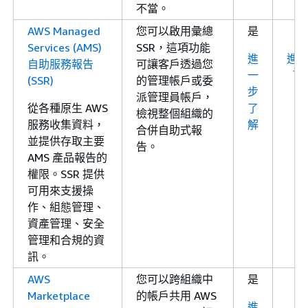
不當。
AWS Managed
您可以啟用彙總
是
Services (AMS)
SSR，這項功能
進
進
自助服務報告
可讓客戶透過您
一
了
(SSR)
的管理帳戶或委
步
派管理員帳戶，
從各種原生 AWS
了
檢視整個組織的
服務收集資料，
解
合併自助式報
並提供存取主要
告。
AMS 產品報告的
權限。SSR 提供
可用來支援操
作、組態管理、
資產管理、安全
管理和合規的資
訊。
AWS
您可以跨組織中
是
Marketplace
的帳戶共用 AWS
進