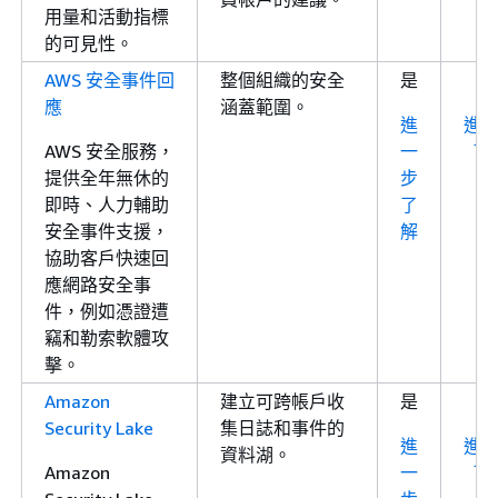
用量和活動指標
的可見性。
AWS 安全事件回
整個組織的安全
是
應
涵蓋範圍。
進
進
AWS 安全服務，
一
了
提供全年無休的
步
即時、人力輔助
了
安全事件支援，
解
協助客戶快速回
應網路安全事
件，例如憑證遭
竊和勒索軟體攻
擊。
Amazon
建立可跨帳戶收
是
Security Lake
集日誌和事件的
進
進
資料湖。
Amazon
一
了