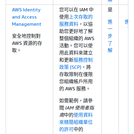
AWS Identity
您可以在 IAM 中
是
and Access
使用
上次存取的
進
進
Management
服務資料
，以協
一
了
助您更好地了解
安全地控制對
步
整個組織的 AWS
AWS 資源的存
了
活動。您可以使
取。
解
用此資料來建立
和更新
服務控制
政策 (SCP)
，將
存取限制在僅限
您組織帳戶所用
的 AWS 服務。
如需範例，請參
閱
IAM 使用者指
南
中的
使用資料
來精簡組織單位
的許可
中的