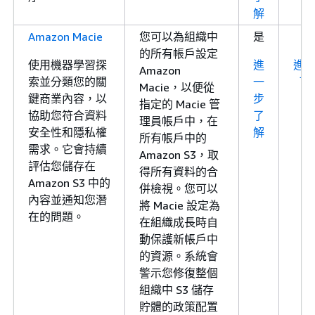
解
Amazon Macie
您可以為組織中
是
的所有帳戶設定
使用機器學習探
進
進
Amazon
索並分類您的關
一
了
Macie，以便從
鍵商業內容，以
步
指定的 Macie 管
協助您符合資料
了
理員帳戶中，在
安全性和隱私權
解
所有帳戶中的
需求。它會持續
Amazon S3，取
評估您儲存在
得所有資料的合
Amazon S3 中的
併檢視。您可以
內容並通知您潛
將 Macie 設定為
在的問題。
在組織成長時自
動保護新帳戶中
的資源。系統會
警示您修復整個
組織中 S3 儲存
貯體的政策配置