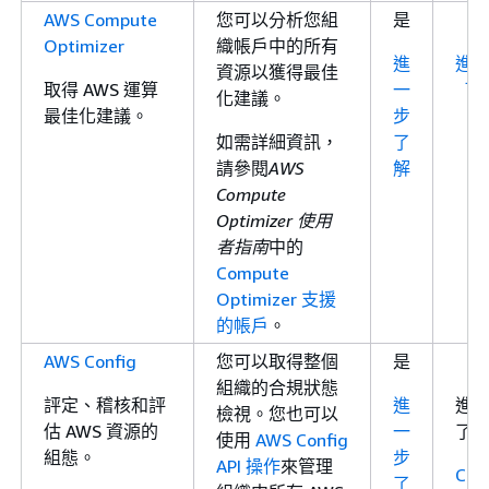
AWS Compute
您可以分析您組
是
Optimizer
織帳戶中的所有
進
進
資源以獲得最佳
取得 AWS 運算
一
了
化建議。
最佳化建議。
步
如需詳細資訊，
了
請參閱
AWS
解
Compute
Optimizer 使用
者指南
中的
Compute
Optimizer 支援
的帳戶
。
AWS Config
您可以取得整個
是
組織的合規狀態
評定、稽核和評
進
進
檢視。您也可以
估 AWS 資源的
一
了
使用
AWS Config
組態。
步
API 操作
來管理
Con
了