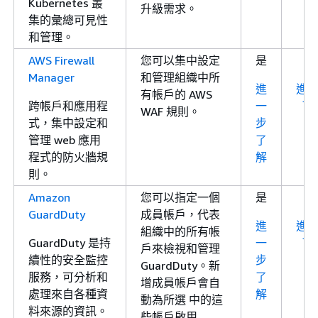
Kubernetes 叢
升級需求。
集的彙總可見性
和管理。
AWS Firewall
您可以集中設定
是
Manager
和管理組織中所
進
進
有帳戶的 AWS
跨帳戶和應用程
一
了
WAF 規則。
式，集中設定和
步
管理 web 應用
了
程式的防火牆規
解
則。
Amazon
您可以指定一個
是
GuardDuty
成員帳戶，代表
進
進
組織中的所有帳
GuardDuty 是持
一
了
戶來檢視和管理
續性的安全監控
步
GuardDuty。新
服務，可分析和
了
增成員帳戶會自
處理來自各種資
解
動為所選 中的這
料來源的資訊。
些帳戶啟用