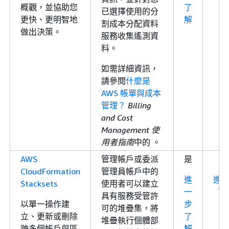
概觀，並協助您
了
已選擇使用的分
更快、更明智地
解
割成本分配資料
做出決策。
服務收集遙測資
料。
如需詳細資訊，
請參閱
什麼是
AWS 帳單與成本
管理？
Billing
and Cost
Management 使
用者指南
中的 。
AWS
管理帳戶或委派
是
CloudFormation
管理員帳戶中的
進
進
Stacksets
使用者可以建立
一
了
具有服務受管許
以單一操作建
步
可的堆疊集，將
立、更新或刪除
了
堆疊執行個體部
跨多個帳戶與區
解