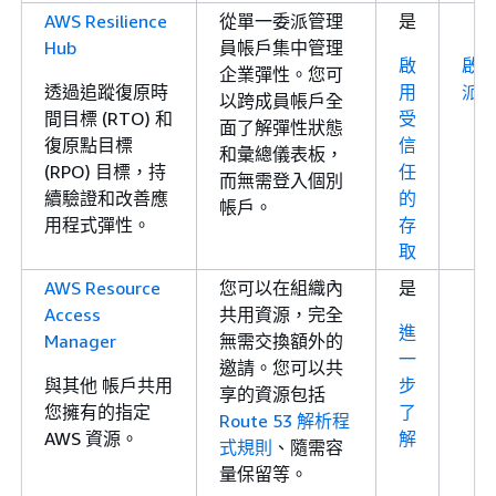
AWS Resilience
從單一委派管理
是
Hub
員帳戶集中管理
啟
啟
企業彈性。您可
透過追蹤復原時
用
派
以跨成員帳戶全
間目標 (RTO) 和
受
面了解彈性狀態
復原點目標
信
和彙總儀表板，
(RPO) 目標，持
任
而無需登入個別
續驗證和改善應
的
帳戶。
用程式彈性。
存
取
AWS Resource
您可以在組織內
是
Access
共用資源，完全
進
Manager
無需交換額外的
一
邀請。您可以共
與其他 帳戶共用
步
享的資源包括
您擁有的指定
了
Route 53 解析程
AWS 資源。
解
式規則
、隨需容
量保留等。