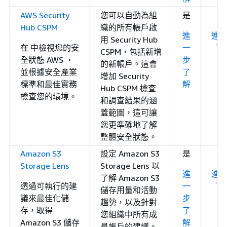
AWS Security
您可以自動為組
是
Hub CSPM
織的所有帳戶啟
進
進
用 Security Hub
在 中檢視您的安
一
了
CSPM，包括新增
全狀態 AWS ，
步
的新帳戶。這會
並根據安全產業
了
增加 Security
標準和最佳實務
解
Hub CSPM 檢查
檢查您的環境。
和調查結果的涵
蓋範圍，這可讓
您更準確地了解
整體安全狀態。
Amazon S3
設定 Amazon S3
是
Storage Lens
Storage Lens 以
進
進
了解 Amazon S3
透過可執行的建
一
了
儲存用量和活動
議來最佳化儲
步
趨勢，以及針對
存，取得
了
您組織中所有成
Amazon S3 儲存
解
員帳戶的建議。