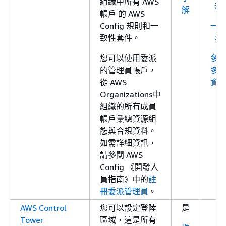
組織中所有 AWS
規
解
帳戶 的 AWS
Config 規則和一
一
致性套件。
套
您可以使用委派
多
的管理員帳戶，
多
從 AWS
資
Organizations中
組織的所有成員
帳戶彙總資源組
態與合規資料。
如需詳細資訊，
請參閱 AWS
Config 《開發人
員指南》中的
註
冊委派管理員
。
AWS Control
您可以設定登陸
是
Tower
區域，這是所有