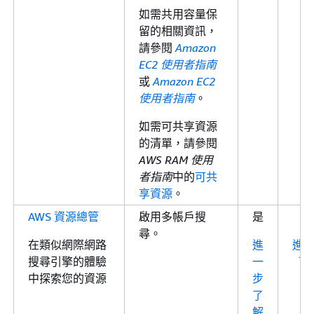
如需共用容量保
留的相關資訊，
請參閱
Amazon
EC2 使用者指南
或
Amazon EC2
使用者指南
。
如需可共享資源
的清單，請參閱
AWS RAM 使用
者指南
中的
可共
享資源
。
AWS 資源總管
啟用多帳戶搜
是
尋。
在類似網際網路
進
進
搜尋引擎的體驗
一
了
中探索您的資源
步
了
解