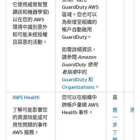
它使用威脅智慧
GuardDuty AWS
饋送和機器學習)
區域。您也可以
以在您的 AWS
為新增至組織的
環境中識別意外
帳戶自動啟用
和可能未經授權
GuardDuty。
且惡意的活動。
如需詳細資訊，
請參閱
Amazon
GuardDuty 使用
者指南
中的
GuardDuty 和
Organizations
。
AWS Health
您可以在組織中
是
跨帳戶彙總 AWS
了解可能影響您
進
進
Health 事件。
的資源效能或可
一
了
用性問題的事件
步
AWS 服務。
了
解