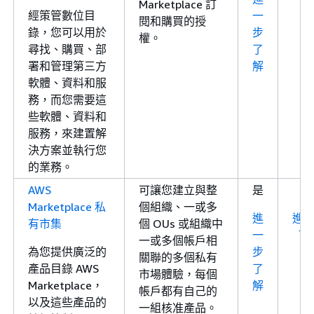
Marketplace 訂
經策管數位目
一
閱和購買的授
錄，您可以用於
步
權。
尋找、購買、部
了
署和管理第三方
解
軟體、資料和服
務，而您需要這
些軟體、資料和
服務，來建置解
決方案並執行您
的業務。
AWS
可讓您建立與整
是
Marketplace 私
個組織、一或多
進
進
有市集
個 OUs 或組織中
一
了
一或多個帳戶相
為您提供廣泛的
步
關聯的多個私有
產品目錄 AWS
了
市場體驗，每個
Marketplace，
解
帳戶都有自己的
以及這些產品的
一組核准產品。