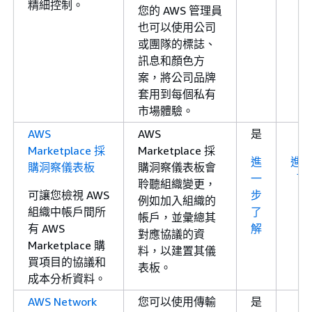
精細控制。
您的 AWS 管理員
也可以使用公司
或團隊的標誌、
訊息和顏色方
案，將公司品牌
套用到每個私有
市場體驗。
AWS
AWS
是
Marketplace 採
Marketplace 採
進
進
購洞察儀表板
購洞察儀表板會
一
了
聆聽組織變更，
可讓您檢視 AWS
步
例如加入組織的
組織中帳戶間所
了
帳戶，並彙總其
有 AWS
解
對應協議的資
Marketplace 購
料，以建置其儀
買項目的協議和
表板。
成本分析資料。
AWS Network
您可以使用傳輸
是