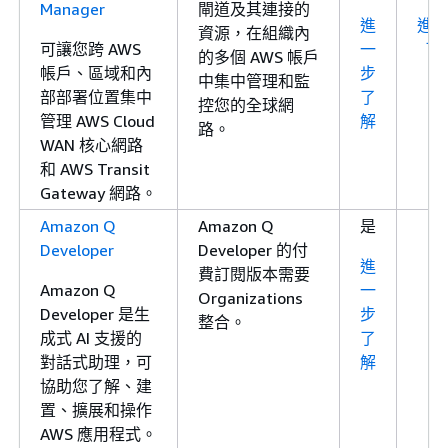
Manager
閘道及其連接的
進
進
資源，在組織內
可讓您跨 AWS
一
了
的多個 AWS 帳戶
帳戶、區域和內
步
中集中管理和監
部部署位置集中
了
控您的全球網
管理 AWS Cloud
解
路。
WAN 核心網路
和 AWS Transit
Gateway 網路。
Amazon Q
Amazon Q
是
Developer
Developer 的付
進
費訂閱版本需要
Amazon Q
一
Organizations
Developer 是生
步
整合。
成式 AI 支援的
了
對話式助理，可
解
協助您了解、建
置、擴展和操作
AWS 應用程式。