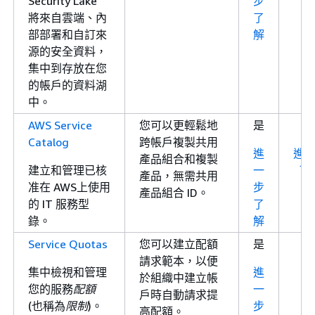
Security Lake
步
將來自雲端、內
了
部部署和自訂來
解
源的安全資料，
集中到存放在您
的帳戶的資料湖
中。
AWS Service
您可以更輕鬆地
是
Catalog
跨帳戶複製共用
進
進
產品組合和複製
建立和管理已核
一
了
產品，無需共用
准在 AWS上使用
步
產品組合 ID。
的 IT 服務型
了
錄。
解
Service Quotas
您可以建立配額
是
請求範本，以便
集中檢視和管理
進
於組織中建立帳
您的服務
配額
一
戶時自動請求提
(也稱為
限制
)。
步
高配額。