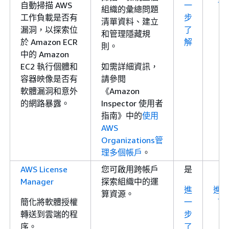
自動掃描 AWS
一
了
組織的彙總問題
工作負載是否有
步
清單資料、建立
漏洞，以探索位
了
和管理隱藏規
於 Amazon ECR
解
則。
中的 Amazon
EC2 執行個體和
如需詳細資訊，
容器映像是否有
請參閱
軟體漏洞和意外
《Amazon
的網路暴露。
Inspector 使用者
指南》
中的
使用
AWS
Organizations管
理多個帳戶
。
AWS License
您可啟用跨帳戶
是
Manager
探索組織中的運
進
進
算資源。
簡化將軟體授權
一
了
轉送到雲端的程
步
序。
了