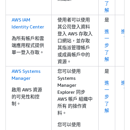
了
解
AWS IAM
使用者可以使用
是
Identity Center
其公司登入資料
進
進
登入 AWS 存取入
為所有帳戶和雲
一
了
口網站，並存取
端應用程式提供
步
其指派管理帳戶
單一登入存取。
了
或成員帳戶中的
解
資源。
AWS Systems
您可以使用
是
Manager
Systems
進
進
Manager
啟用 AWS 資源
一
了
Explorer 同步
的可見性和控
步
AWS 帳戶 組織中
制。
了
所有 的操作資
解
料。
您可以使用