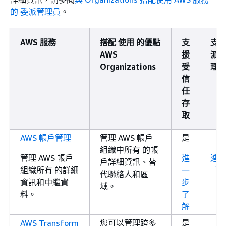
的 委派管理員
。
AWS 服務
搭配 使用 的優點
支
支
AWS
援
派
Organizations
受
理
信
任
存
取
AWS 帳戶管理
管理 AWS 帳戶
是
組織中所有 的帳
管理 AWS 帳戶
進
進
戶詳細資訊、替
組織所有 的詳細
一
了
代聯絡人和區
資訊和中繼資
步
域。
料。
了
解
AWS Transform
您可以管理跨多
是