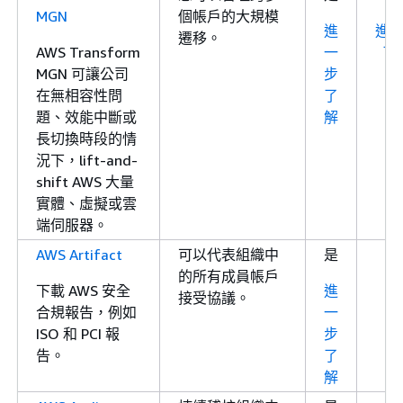
MGN
個帳戶的大規模
進
進
遷移。
AWS Transform
一
了
MGN 可讓公司
步
在無相容性問
了
題、效能中斷或
解
長切換時段的情
況下，lift-and-
shift AWS 大量
實體、虛擬或雲
端伺服器。
AWS Artifact
可以代表組織中
是
的所有成員帳戶
下載 AWS 安全
進
接受協議。
合規報告，例如
一
ISO 和 PCI 報
步
告。
了
解