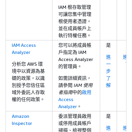
IAM 根存取管理
可讓您集中管理
根使用者憑證，
並在成員帳戶上
執行特權任務。
IAM Access
您可以將成員帳
是
Analyzer
戶指定為 IAM
進
進
Access Analyzer
分析您 AWS 環
一
了
的管理員。
境中以資源為基
步
礎的政策，以識
如需詳細資訊，
了
別授予您信任區
請參閱
IAM 使用
解
域外委託人存取
者指南
中的
啟用
權的任何政策。
Access
Analyzer
。
Amazon
委派管理員啟用
是
Inspector
或停用成員帳戶
進
進
掃描、檢視整個