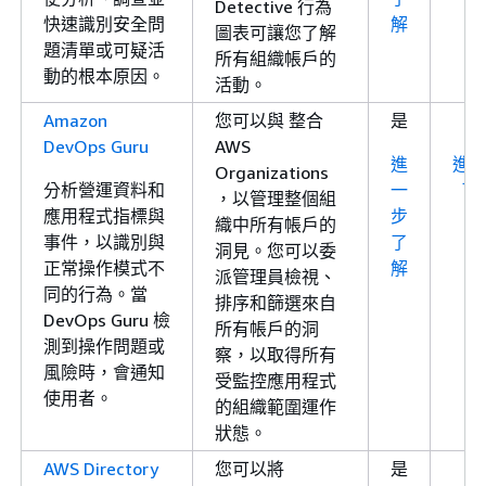
Detective 行為
快速識別安全問
解
圖表可讓您了解
題清單或可疑活
所有組織帳戶的
動的根本原因。
活動。
Amazon
您可以與 整合
是
DevOps Guru
AWS
進
進
Organizations
分析營運資料和
一
了
，以管理整個組
應用程式指標與
步
織中所有帳戶的
事件，以識別與
了
洞見。您可以委
正常操作模式不
解
派管理員檢視、
同的行為。當
排序和篩選來自
DevOps Guru 檢
所有帳戶的洞
測到操作問題或
察，以取得所有
風險時，會通知
受監控應用程式
使用者。
的組織範圍運作
狀態。
AWS Directory
您可以將
是