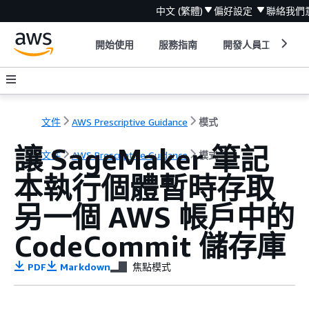
中文 (繁體)
偏好設定
聯絡我們
開始使用
服務指南
開發人員工具
文件
AWS Prescriptive Guidance
模式
讓 SageMaker 筆記
文件
AWS Prescriptive Guidance
模式
本執行個體暫時存取
另一個 AWS 帳戶中的
CodeCommit 儲存庫
PDF
Markdown
焦點模式