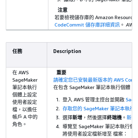
注意
若要檢視儲存庫的 Amazon Resource
CodeCommit 儲存庫詳細資訊
。
AWS 
任務
Description
在 AWS
重要
SageMaker
請確定您已安裝最新版本的 AWS Command Li
筆記本執行
在包含 SageMaker 筆記本執行個體 (
帳
個體上設定
登入 AWS 管理主控台並開啟
Sag
使用者設定
存取您的 SageMaker 筆記本執行
檔，以擔任
帳戶 A 中的
選擇
新增
，然後選擇
終端機
。
新的
角色。
導覽至 SageMaker 筆記本執行
將使用者設定檔新增至 檔案：