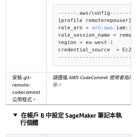
------.aws/config---------
[profile remoterepouser]

role_arn = 
arn:
aws:
iam::<
role_session_name = remote
region = eu-west-
1
credential_source  = Ec2In
-------------------------
安裝 git-
請遵循
AWS CodeCommit 使用者指南
remote-
示。
codecommit
公用程式。
在帳戶 B 中設定 SageMaker 筆記本執
行個體