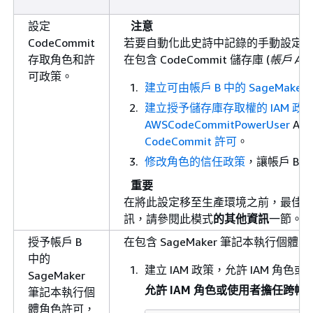
設定
注意
CodeCommit
若要自動化此史詩中記錄的手動設定
存取角色和許
在包含 CodeCommit 儲存庫 (
帳戶 A
)
可政策。
建立可由帳戶 B 中的 SageMak
建立授予儲存庫存取權的 IAM 政
AWSCodeCommitPowerUser
AW
CodeCommit 許可
。
修改角色的信任政策
，讓帳戶 B
重要
在將此設定移至生產環境之前，最佳實務
訊，請參閱此模式
的其他資訊
一節。
授予帳戶 B
在包含 SageMaker 筆記本執行個體 IA
中的
建立 IAM 政策，允許 IAM 角色或
SageMaker
允許 IAM 角色或使用者擔任跨帳戶
筆記本執行個
體角色許可，