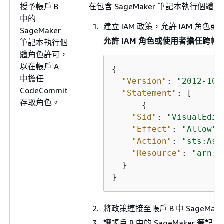
授予帳戶 B
在包含 SageMaker 筆記本執行個體 IA
中的
建立 IAM 政策，允許 IAM 角色或
SageMaker
允許 IAM 角色或使用者擔任跨帳戶
筆記本執行個
體角色許可，
以在帳戶 A
{
中擔任
"Version"
: 
"2012-10-
CodeCommit
"Statement"
: [

存取角色。
{
"Sid"
: 
"VisualEdit
"Effect"
: 
"Allow"
,

"Action"
: 
"sts:Ass
"Resource"
: 
"arn:a
  }

}
將政策連接至帳戶 B 中 SageMa
讓帳戶 B 中的 SageMaker 筆