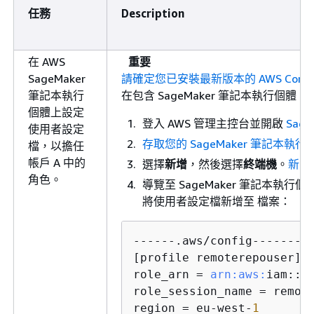
任務
Description
在 AWS
重要
SageMaker
請確定您已安裝最新版本的 AWS Command Li
筆記本執行
在包含 SageMaker 筆記本執行個體 (
帳
個體上設定
登入 AWS 管理主控台並開啟
Sag
使用者設定
存取您的 SageMaker 筆記本執行
檔，以擔任
帳戶 A 中的
選擇
新增
，然後選擇
終端機
。
新的
角色。
導覽至 SageMaker 筆記本執行
將使用者設定檔新增至 檔案：
------.aws/config---------
[profile remoterepouser]

role_arn = 
arn:
aws:
iam::<
role_session_name = remote
region = eu-west-
1