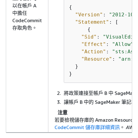
以在帳戶 A
{
中擔任
"Version"
: 
"2012-10-
CodeCommit
"Statement"
: [

存取角色。
{
"Sid"
: 
"VisualEdit
"Effect"
: 
"Allow"
,

"Action"
: 
"sts:Ass
"Resource"
: 
"arn:a
  }

}
將政策連接至帳戶 B 中 SageMa
讓帳戶 B 中的 SageMaker 筆
注意
若要檢視儲存庫的 Amazon Resource
CodeCommit 儲存庫詳細資訊
。
AWS 