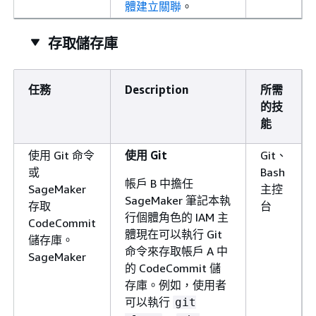
體建立關聯
。
存取儲存庫
任務
Description
所需
的技
能
使用 Git 命令
使用 Git
Git、
或
Bash
帳戶 B 中擔任
SageMaker
主控
SageMaker 筆記本執
存取
台
行個體角色的 IAM 主
CodeCommit
體現在可以執行 Git
儲存庫。
命令來存取帳戶 A 中
SageMaker
的 CodeCommit 儲
存庫。例如，使用者
可以執行
git