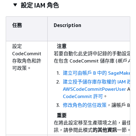
設定 IAM 角色
任務
Description
設定
注意
CodeCommit
若要自動化此史詩中記錄的手動設定
存取角色和許
在包含 CodeCommit 儲存庫 (
帳戶 A
)
可政策。
建立可由帳戶 B 中的 SageMak
建立授予儲存庫存取權的 IAM 政
AWSCodeCommitPowerUser
AW
CodeCommit 許可
。
修改角色的信任政策
，讓帳戶 B
重要
在將此設定移至生產環境之前，最佳實務
訊，請參閱此模式
的其他資訊
一節。