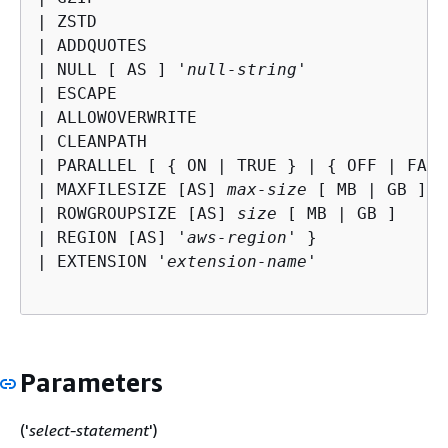
| ZSTD

| ADDQUOTES

| NULL [ AS ] '
null-string
'

| ESCAPE

| ALLOWOVERWRITE

| CLEANPATH

| PARALLEL [ 
{
 ON | TRUE } | 
{
 OFF | FALS
| MAXFILESIZE [AS] 
max-size
 [ MB | GB ]

| ROWGROUPSIZE [AS] 
size
 [ MB | GB ]

| REGION [AS] '
aws-region
' }

| EXTENSION '
extension-name
'

Parameters
('
select-statement
')