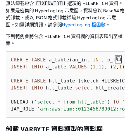
無法卸載包含
選項的 HLLSKETCH 資料。
FIXEDWIDTH
如果是密集的 HyperLogLog 示意圖，資料會以 Base64 格
式卸載，或以 JSON 格式卸載稀疏 HyperLogLog 示意
圖。如需詳細資訊，請參閱
HyperLogLog 檔函數
。
下列範例會將包含 HLLSKETCH 資料欄的資料表匯出至檔
案。
CREATE
TABLE
 a_table(an_int 
INT
, b_int 
IN
INSERT
INTO
 a_table 
VALUES
 (
1
,
1
), (
2
,
1
), 
CREATE
TABLE
INSERT
INTO
 hll_table 
select
 hll_create_s
UNLOAD (
'select * from hll_table'
) 
TO
's3
IAM_ROLE 
'arn:aws:iam::0123456789012:role
卸載 VARBYTE 資料類型的資料欄