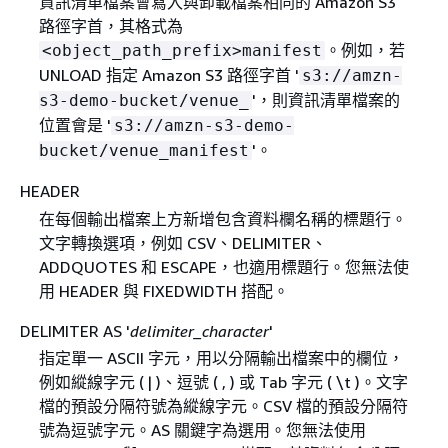
資訊清單檔案會寫入與卸載檔案相同的 Amazon S3
路徑字首，其格式為
。例如，若
<object_path_prefix>manifest
UNLOAD 指定 Amazon S3 路徑字首 '
s3://amzn-
'，則資訊清單檔案的
s3-demo-bucket/venue_
位置會是 '
s3://amzn-s3-demo-
'。
bucket/venue_manifest
HEADER
在每個輸出檔案上方新增包含資料欄名稱的標題行。
文字轉換選項，例如 CSV、DELIMITER、
ADDQUOTES 和 ESCAPE，也適用標題行。您無法使
用 HEADER 與 FIXEDWIDTH 搭配。
DELIMITER AS '
delimiter_character
'
指定單一 ASCII 字元，用以分隔輸出檔案中的欄位，
例如縱線字元 ( | )、逗號 ( , ) 或 Tab 字元 ( \t )。文字
檔的預設分隔符號為縱線字元。CSV 檔的預設分隔符
號為逗號字元。AS 關鍵字為選用。您無法使用