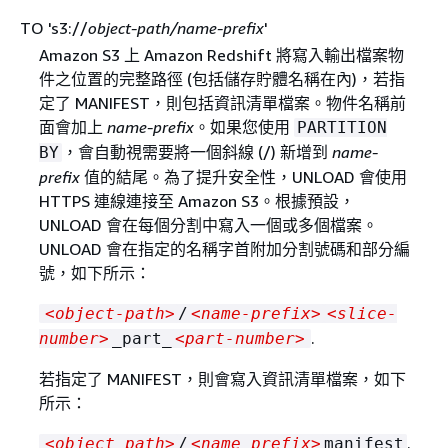
TO 's3://
object-path/name-prefix
'
Amazon S3 上 Amazon Redshift 將寫入輸出檔案物
件之位置的完整路徑 (包括儲存貯體名稱在內)，若指
定了 MANIFEST，則包括資訊清單檔案。物件名稱前
面會加上
name-prefix
。如果您使用
PARTITION
，會自動視需要將一個斜線 (/) 新增到
name-
BY
prefix
值的結尾。為了提升安全性，UNLOAD 會使用
HTTPS 連線連接至 Amazon S3。根據預設，
UNLOAD 會在每個分割中寫入一個或多個檔案。
UNLOAD 會在指定的名稱字首附加分割號碼和部分編
號，如下所示：
<object-path>
/
<name-prefix>
<slice-
.
number>
_part_
<part-number>
若指定了 MANIFEST，則會寫入資訊清單檔案，如下
所示：
.
<object_path>
/
<name_prefix>
manifest