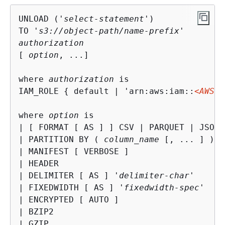
UNLOAD ('
select-statement
')

TO '
s3://object-path/name-prefix
authorization
[ 
option
, ...] 

where 
authorization
 is

IAM_ROLE 
{
 default | 'arn:aws:iam::
<AWS 
where 
option
 is

| [ FORMAT [ AS ] ] CSV | PARQUET | JSON

| PARTITION BY ( 
column_name
 [, ... ] ) [
| MANIFEST [ VERBOSE ]

| HEADER

| DELIMITER [ AS ] '
delimiter-char
'

| FIXEDWIDTH [ AS ] '
fixedwidth-spec
'

| ENCRYPTED [ AUTO ]

| BZIP2

| GZIP
