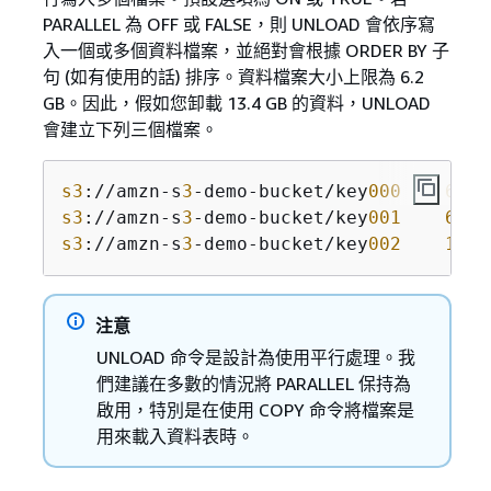
PARALLEL 為 OFF 或 FALSE，則 UNLOAD 會依序寫
入一個或多個資料檔案，並絕對會根據 ORDER BY 子
句 (如有使用的話) 排序。資料檔案大小上限為 6.2
GB。因此，假如您卸載 13.4 GB 的資料，UNLOAD
會建立下列三個檔案。
s3
://amzn-s
3
-demo-bucket/key
000
6
.
2
s3
://amzn-s
3
-demo-bucket/key
001
6
.
2
s3
://amzn-s
3
-demo-bucket/key
002
1
.
0
 
注意
UNLOAD 命令是設計為使用平行處理。我
們建議在多數的情況將 PARALLEL 保持為
啟用，特別是在使用 COPY 命令將檔案是
用來載入資料表時。